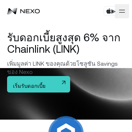
บุคคล
รับดอกเบี้ยสูงสุด 6% จาก
ธุรกิจ
ซื้อสินทรัพย์
Chainlink (LINK)
ออมทรัพย์แบบยืดหยุ่น
ตลาด
บัญชีองค์กร
เพิ่มมูลค่า LINK ของคุณด้วยโซลูชัน Savings
ของ Nexo
Fixed-term Savings
ไพรมโบรกเกอร์
บริษัท
ตลาดเพิ่มขึ้น
0.78%
ในช่วง 24 ชั่วโมงที่ผ่านมา
เริ่มรับดอกเบี้ย
Dual Investment
White Label
ภาษาและภูมิภาค
เกี่ยวกับ
Bitcoin
BTC
0.99%
Exchange
Nexo Ventures
ความปลอดภัย
Ethereum
ETH
Credit Line
2.28%
Payment Gateway
พันธมิตร
Zero-interest Credit