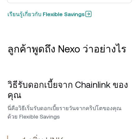
เรียนรู้เกี่ยวกับ Flexible Savings
ลูกค้าพูดถึง Nexo ว่าอย่างไร
บัตรที่ยอดเยี่ยม ผลตอบแทนสูง การสนับสนุน
ระดับ Stellar รีวิว: ฉันใช้ Nexo สำหรับบัตรเครดิต
วิธีรับดอกเบี้ยจาก Chainlink ของ
และฟีเจอร์ Earn เป็นหลัก และมันก็ไร้ที่ติ บัตรใช้
งานได้อย่างราบรื่นสำหรับการใช้จ่ายในชีวิต
คุณ
ประจำวัน และดอกเบี้ยจากสินทรัพย์ก็โปร่งใสและ
สม่ำเสมอ ทีมสนับสนุนของพวกเขายอดเยี่ยมมาก
นี่คือวิธีเริ่มรับดอกเบี้ยรายวันจากคริปโตของคุณ
—รวดเร็ว เป็นมิตร และให้ความช่วยเหลืออย่าง
ด้วย Flexible Savings
แท้จริง 5 ดาว!