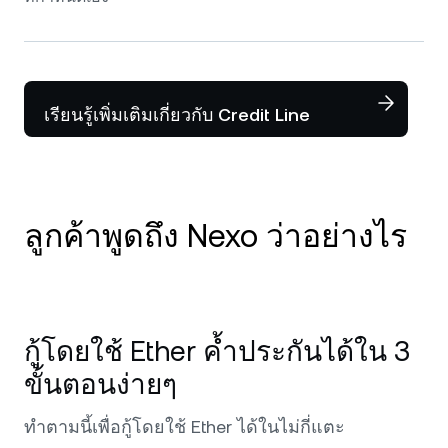
เรียนรู้เพิ่มเติมเกี่ยวกับ Credit Line
ลูกค้าพูดถึง Nexo ว่าอย่างไร
ได้ใช้ Nexo ตั้งแต่ปี 2020 และเป็นแพลตฟอร์ม
อันดับ 1 สำหรับคริปโต บริการยอดเยี่ยมและพร้อม
กู้โดยใช้ Ether ค้ำประกันได้ใน 3
ช่วยเหลือทุกครั้งที่มีปัญหาหรือคำขอ มีแต่จะ
แนะนำต่อ โดยเฉพาะอย่างยิ่งควรกล่าวถึงความ
ขั้นตอนง่ายๆ
ปลอดภัยระดับกองทัพชั้นยอดที่มี และผู้ดูแล
ทรัพย์สินเบื้องหลัง Nexo ที่ทำให้มั่นใจในการฝาก
ทำตามนี้เพื่อกู้โดยใช้ Ether ได้ในไม่กี่แตะ
เงินลงทุนไว้ ทำได้ดีมาก รักษามาตรฐานนี้ต่อไป!