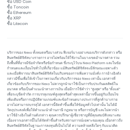
ซื้อ USD Coin
ซื้อ Toncoin
ซื้อ Ethereum
ซื้อ XRP
ซื้อ Litecoin
บริการของ Nexo ทั้งหมดหรือบางส่วน ฟีเจอร์บางอย่างของบริการดังกล่าว หรือ
สินทรัพย์ดิจิทัลบางรายการ อาจไม่พร้อมให้ใช้งานในบางเขตอำนาจศาล รวม
ถึงพื้นที่ที่อาจมีข้อจำกัดหรือข้อกำหนด ซึ่งระบุไว้บน Nexo Platform และในข้อ
กำหนดและเงื่อนไขทั่วไปที่เกี่ยวข้อง แม้สินทรัพย์ดิจิทัลจะมีลักษณะเฉพาะตัว
และเมื่อพิจารณาสินทรัพย์ดิจิทัลในบริบทของการเพิ่มความมั่งคั่ง การอ้างอิงดัง
กล่าวมีขึ้นเพื่อให้เข้าใจภาพรวมเกี่ยวกับบริการของ Nexo เท่านั้น เอกสารที่
เกี่ยวข้องกับบริการของ Nexo ไม่ควรถูกนำมาใช้เป็นการรับประกันผลลัพธ์ใน
อนาคต หรือเป็นคำแนะนำทางการเงิน เมื่อมีการใช้คำว่า "สูงสุด" หรือ "ตั้งแต่"
เพื่อระบุขีดจำกัด การบรรลุเกณฑ์สูงสุดหรือต่ำสุดเหล่านี้อาจขึ้นอยู่กับเงื่อนไข
เพิ่มเติมหรือการปฏิบัติตามเกณฑ์และข้อกำหนดบางประการที่ลูกค้าบางราย
อาจไม่สามารถบรรลุได้ เอกสารนี้จัดทำขึ้นเพื่อให้ข้อมูลทั่วไปเท่านั้น ไม่ได้มี
วัตถุประสงค์เพื่อให้คำแนะนำด้านภาษี กฎหมาย หรือการบัญชี และไม่ควรนำ
มาใช้อ้างอิงในด้านดังกล่าว คุณควรปรึกษาผู้เชี่ยวชาญที่มีคุณสมบัติเหมาะสม
เนื่องจากเอกสารนี้ไม่ได้จัดทำขึ้นสำหรับสถานการณ์เฉพาะของคุณ เมื่อกล่าวถึง
สินทรัพย์ดิจิทัลในฐานะการลงทุนที่เป็นไปได้ ความคล้ายคลึงใดๆ กับแนวคิด