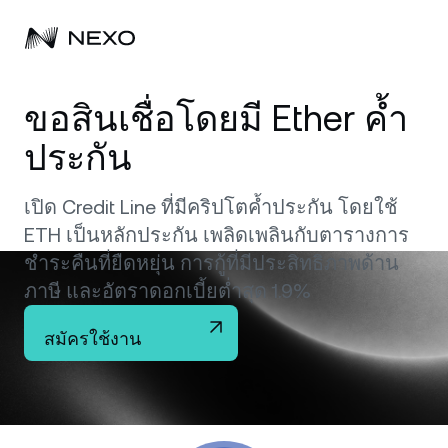
บุคคล
ขอสินเชื่อโดยมี Ether ค้ำ
ประกัน
ธุรกิจ
ซื้อสินทรัพย์
Flexible Savings
เปิด Credit Line ที่มีคริปโตค้ำประกัน โดยใช้
ตลาด
บัญชีองค์กร
ETH เป็นหลักประกัน เพลิดเพลินกับตารางการ
Fixed-term Savings
ไพรมโบรกเกอร์
ชำระคืนที่ยืดหยุ่น การกู้ที่มีประสิทธิภาพด้าน
บริษัท
ตลาดเพิ่มขึ้น
0.14%
ในช่วง 24 ชั่วโมงที่ผ่านมา
ภาษี และอัตราดอกเบี้ยต่ำสุด 1.9%
Dual Investment
White Label
ภาษาและภูมิภาค
เกี่ยวกับ
สมัครใช้งาน
Bitcoin
BTC
Exchange
Nexo Ventures
ความปลอดภัย
Ethereum
ETH
Credit Line
Payment Gateway
พันธมิตร
Zero-interest Credit