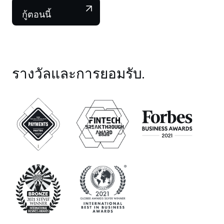
ทำให้แม้แต่ผู้เริ่มต้นก็ใช้งานได้สะดวก อัตรา
ดอกเบี้ยสำหรับการกู้และการรับดอกเบี้ยมีความ
กู้ตอนนี้
สามารถในการแข่งขัน และฉันชื่นชมความ
โปร่งใสด้านค่าธรรมเนียมและเงื่อนไข ยิ่งไปกว่า
นั้น มาตรการความปลอดภัยทำให้ฉันอุ่นใจว่า
สินทรัพย์ของฉันปลอดภัย. โดยรวมแล้ว Nexo คือ
รางวัลและการยอมรับ.
แพลตฟอร์มปล่อยกู้คริปโตที่เชื่อถือได้และมี
ประสิทธิภาพ ซึ่งฉันขอแนะนำอย่างยิ่งสำหรับผู้ที่
ต้องการใช้ประโยชน์จากการถือครองคริปโตของ
ตน