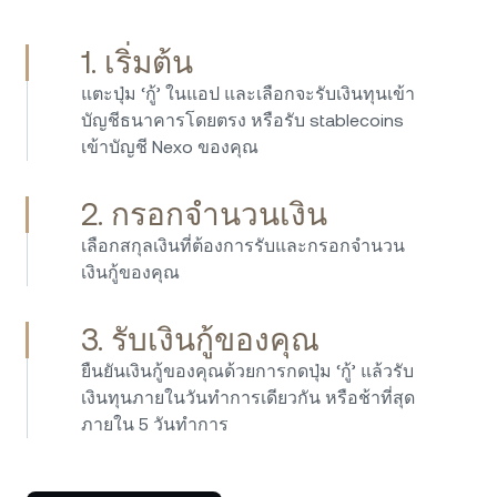
1. เริ่มต้น
แตะปุ่ม ‘กู้’ ในแอป และเลือกจะรับเงินทุนเข้า
บัญชีธนาคารโดยตรง หรือรับ stablecoins
ฉันลงทุนกับ Nexo มาตั้งแต่ปี 2017 และใช้
เข้าบัญชี Nexo ของคุณ
แพลตฟอร์มตั้งแต่นั้นมาโดยไม่มีปัญหาใดๆ การกู้
ตรงไปตรงมา รวดเร็ว และง่าย ขณะที่อัตรา
2. กรอกจำนวนเงิน
ดอกเบี้ยสำหรับการออมก็น่าดึงดูดอย่างสม่ำเสมอ
เลือกสกุลเงินที่ต้องการรับและกรอกจำนวน
Nexo มอบวิธีที่ง่ายและปลอดภัยในการจัดการสิ
เงินกู้ของคุณ
นทรัพย์คริปโตและสร้างรายได้แบบพาสซีฟ ฉัน
ขอแนะนำ Nexo อย่างยิ่ง — แพลตฟอร์มใช้งาน
ง่าย เชื่อถือได้ และโดดเด่นด้วยโมเดลธุรกิจที่
3. รับเงินกู้ของคุณ
โปร่งใสและนวัตกรรม บริษัทยอดเยี่ยมที่แตกต่าง
ยืนยันเงินกู้ของคุณด้วยการกดปุ่ม ‘กู้’ แล้วรับ
จากคู่แข่งอย่างชัดเจน
เงินทุนภายในวันทำการเดียวกัน หรือช้าที่สุด
ภายใน 5 วันทำการ
ฉันใช้ Nexo มาหลายปีแล้ว และประทับใจในการ
บริการเป็นอย่างมาก แพลตฟอร์มใช้งานง่าย