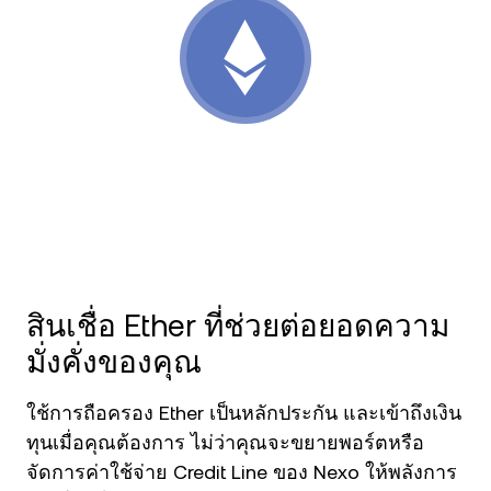
NEXO Token
NEXO
ข่าวสารและข้อมูลเชิงลึก
ฟิวเจอร์ส
Tether
USDT
ศูนย์ช่วยเหลือ
Nexo Card
USD Coin
USDC
Wealth Academy
ลูกค้าไพรเวต
Polkadot
DOT
โปรแกรม Loyalty
XRP
XRP
Solana
SOL
สินเชื่อ Ether ที่ช่วยต่อยอดความ
มั่งคั่งของคุณ
EURC
EURC
ใช้การถือครอง Ether เป็นหลักประกัน และเข้าถึงเงิน
ดูสินทรัพย์ทั้งหมด
ทุนเมื่อคุณต้องการ ไม่ว่าคุณจะขยายพอร์ตหรือ
จัดการค่าใช้จ่าย Credit Line ของ Nexo ให้พลังการ