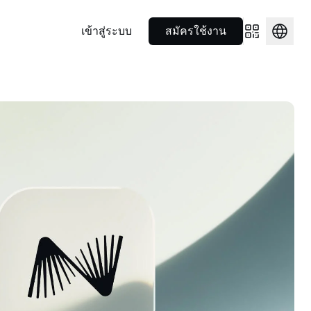
เข้าสู่ระบบ
สมัครใช้งาน
ไพรมโบรกเกอร์
พันธมิตร
ุณ
ใช้จ่ายได้ทุกที่
$1,903.94
NEXO Token
US$0.7198785
ฐานเป็นหลัก
ใช้เลเวอเรจจากโซลูชันครบจบใน
ทำความรู้จักความร่วมมือเชิงกล
0.39%
NEXO
0.24%
แลสินทรัพย์
ที่เดียวสำหรับนักลงทุนสถาบัน
ยุทธ์ของเราในโลกกีฬา
Nexo Card
ด และอีก
า 100
ใช้จ่ายไปพร้อมกับรับดอกเบี้ยและรับ
รั้งเดียว
.9998077
แคชแบ็ก
Polkadot
US$0.816436
Nexo Ventures
0%
DOT
2.26%
Wealth Academy
รับเงินทุนที่ธุรกิจของคุณต้องการ
ง
ือหลายร้อย
เสริมความรู้ด้านคริปโตด้วยคู่มือ
เพื่อเติบโต
รัพย์ดิจิทัล
ณฑ์ของ
ภาษาเข้าใจง่าย
72.91384
EURC
US$1.15186
1.48%
EURC
0.17%
่มีค่า