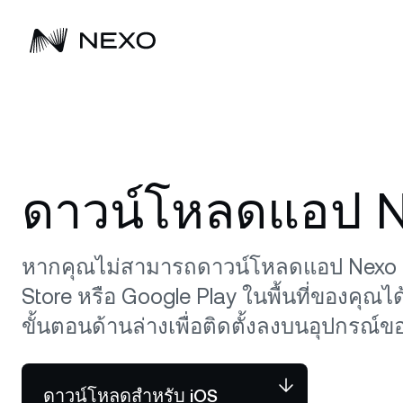
เก
เริ่มต้น
ตลาดลดลง
ขับเคลื่อนความมั่งคั่งยุคถัดไป
-0.77%
เพิ่มพูนธุรกิจของคุณ
ในช่วง 24
เพิ่ม
เร
ชั่วโมงที่ผ่านมา
ซื้อ BTC, ETH และสินทรัพย์ดิจิทัลอื่นๆ อีก
Nexo ช่วยให้ลูกค้าเพิ่มพูนสินทรัพย์ดิจิทัล
ค้นพบวิธีมากมายที่โซลูชันของ Nex
กิ
อ
กว่า 100 รายการ แล้วเริ่มรับดอกเบี้ย
มาตั้งแต่ปี 2018
ให้ธุรกิจขยายพอร์ตโฟลิโอสินทรัพย์ด
ซื้อ Bitcoin, Ethereum และสินทรัพย์ดิจิทัล
ดาวน์โหลดแอป N
รั
ได้
อื่นๆ อีกกว่า 100 รายการ แล้วเริ่มรับ
รา
ดอกเบี้ย
ซื้อสินทรัพย์
ข
F
หากคุณไม่สามารถดาวน์โหลดแอป Nexo
อั
รั
ดูสินทรัพย์ทั้งหมด
Store หรือ Google Play ในพื้นที่ของคุณไ
โล
ที
ขั้นตอนด้านล่างเพื่อติดตั้งลงบนอุปกรณ์ข
D
รั
ดาวน์โหลดสำหรับ iOS
สู