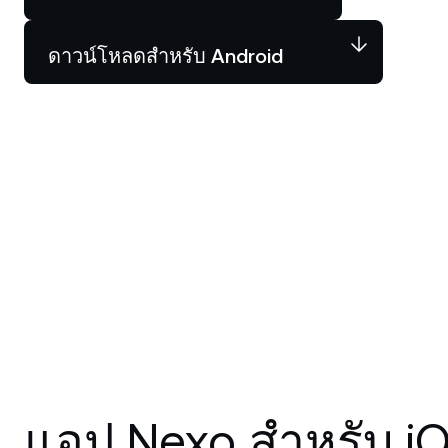
ดาวน์โหลดสำหรับ Android
ลูกค้
บัญชีท
ล็อกสิท
เฉพาะทา
แอป Nexo สำหรับ i