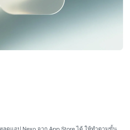
ละขาลงด้วย
ปรแกรม Loyalty
ดล็อกอัตราดอกเบี้ยเงินออมที่สูงขึ้น
ตราดอกเบี้ยเงินกู้ที่ต่ำลง และอีก
ากมาย
ลดแอป Nexo จาก App Store ได้ ให้ทำตามขั้น