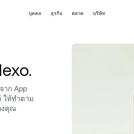
บุคคล
ธุรกิจ
ตลาด
บริษัท
ี่ยวกับ
บัญชีองค์กร
ดาวน์โหลดแอป Nexo:
ความปลอดภัย
พูนเงินออมของคุณ
จัดการสินทรัพย์ของค
Bitcoin
US$64,341.95
Ethereum
US
ียนรู้เพิ่มเติมเกี่ยวกับค่านิยม พันธ
สร้างบัญชีองค์กรสำหรับธุรกิจหรือ
ค้นพบแนวทางที่ยึดพื้น
BTC
0.78%
ETH
o ช่วย
จ และสิ่งที่นิยามเราในฐานะบริษัท
แฟมิลี่ออฟฟิศของคุณ
ของ Nexo ในด้านการดู
อมทรัพย์แบบยืดหยุ่น
Exchange
ิจิทัล
การปฏิบัติตามข้อกำหน
exo.
บดอกเบี้ยด้วยการจ่ายผลตอบแทน
สวอปสินทรัพย์ดิจิทัลกว่
มากมาย
ยวัน และไม่มีล็อกอัป
Tether
US$0.9991461
รายการได้ด้วยเพียงแตะค
USD Coin
US$0
หรือ
White Label
USDT
0.03%
USDC
่าวสารและข้อมูลเชิงลึก
ศูนย์ช่วยเหลือ
ปรับแต่งโซลูชันของ Nexo ให้
ixed-term Savings
Credit Line
 จาก App
ดาวน์โหลดโดยตร
ปเดตข่าวล่าสุดจาก Nexo และ
เลือกดูบทความช่วยเหล
เหมาะกับความต้องการของธุรกิจ
บดอกเบี้ยมากขึ้นสำหรับระยะเวลา
กู้เงินโดยไม่ต้องขายสินท
ด้ ให้ทำตาม
กคริปโตอยู่เสมอ
บทความเกี่ยวกับผลิตภั
คุณ
XRP
US$1.02684
Solana
US$
่ยาวขึ้น สูงสุด 12 เดือน
ของคุณ
Nexo
XRP
2.18%
SOL
องคุณ
ual Investment
Zero-interest Credit
ติดตาม Nexo
Payment Gateway
บผลตอบแทนสูง พร้อมซื้อต่ำขาย
กู้ด้วยดอกเบี้ย 0% และไม
ให้ลูกค้าของคุณชำระด้วยคริปโต
ง
ธรรมเนียม