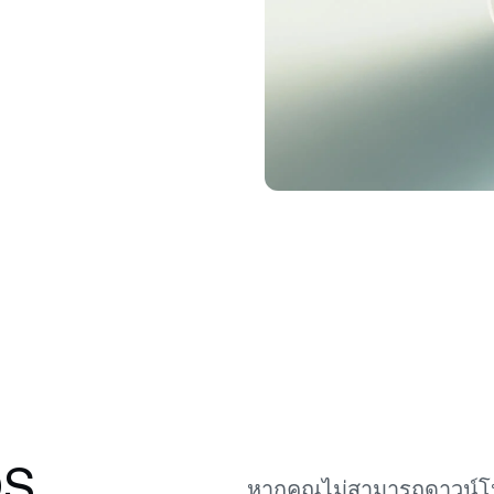
ได้
ฟิวเจอร์ส
ฉวยโอกาสจากขาขึ้นแ
สัญญา Perpetual
าไพรเวต
โ
ี่มียอดมากกว่า $100,000 จะปลด
ปล
ธิ์การรับความช่วยเหลือแบบ
อั
งจากผู้จัดการลูกค้าสัมพันธ์
ม
OS
หากคุณไม่สามารถดาวน์โห