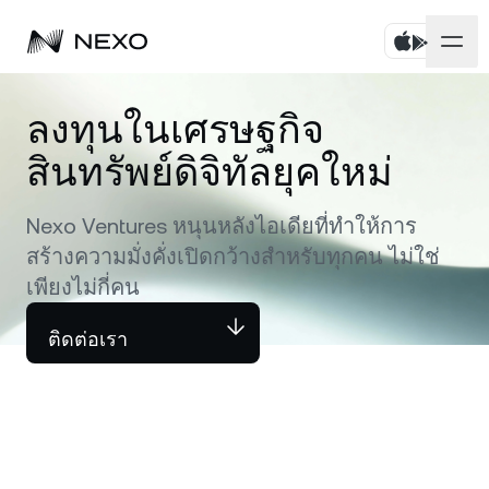
บุคคล
ลงทุนในเศรษฐกิจ
สินทรัพย์ดิจิทัลยุคใหม่
ธุรกิจ
ซื้อสินทรัพย์
Flexible Savings
Nexo Ventures หนุนหลังไอเดียที่ทำให้การ
ตลาด
บัญชีองค์กร
สร้างความมั่งคั่งเปิดกว้างสำหรับทุกคน ไม่ใช่
Fixed-term Savings
ไพรมโบรกเกอร์
เพียงไม่กี่คน
บริษัท
ตลาดเพิ่มขึ้น
0.66%
ในช่วง 24 ชั่วโมงที่ผ่านมา
Dual Investment
White Label
ติดต่อเรา
ภาษาและภูมิภาค
เกี่ยวกับ
Bitcoin
BTC
0.39%
Exchange
Nexo Ventures
ความปลอดภัย
Ethereum
ETH
Credit Line
0.51%
Payment Gateway
พันธมิตร
Zero-interest Credit