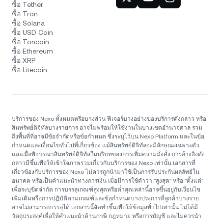
ซื้อ Tether
ซื้อ Tron
ซื้อ Solana
ซื้อ USD Coin
ซื้อ Toncoin
ซื้อ Ethereum
ซื้อ XRP
ซื้อ Litecoin
บริการของ Nexo ทั้งหมดหรือบางส่วน ฟีเจอร์บางอย่างของบริการดังกล่าว หรือ
สินทรัพย์ดิจิทัลบางรายการ อาจไม่พร้อมให้ใช้งานในบางเขตอำนาจศาล รวม
ถึงพื้นที่ที่อาจมีข้อจำกัดหรือข้อกำหนด ซึ่งระบุไว้บน Nexo Platform และในข้อ
กำหนดและเงื่อนไขทั่วไปที่เกี่ยวข้อง แม้สินทรัพย์ดิจิทัลจะมีลักษณะเฉพาะตัว
และเมื่อพิจารณาสินทรัพย์ดิจิทัลในบริบทของการเพิ่มความมั่งคั่ง การอ้างอิงดัง
กล่าวมีขึ้นเพื่อให้เข้าใจภาพรวมเกี่ยวกับบริการของ Nexo เท่านั้น เอกสารที่
เกี่ยวข้องกับบริการของ Nexo ไม่ควรถูกนำมาใช้เป็นการรับประกันผลลัพธ์ใน
อนาคต หรือเป็นคำแนะนำทางการเงิน เมื่อมีการใช้คำว่า "สูงสุด" หรือ "ตั้งแต่"
เพื่อระบุขีดจำกัด การบรรลุเกณฑ์สูงสุดหรือต่ำสุดเหล่านี้อาจขึ้นอยู่กับเงื่อนไข
เพิ่มเติมหรือการปฏิบัติตามเกณฑ์และข้อกำหนดบางประการที่ลูกค้าบางราย
อาจไม่สามารถบรรลุได้ เอกสารนี้จัดทำขึ้นเพื่อให้ข้อมูลทั่วไปเท่านั้น ไม่ได้มี
วัตถุประสงค์เพื่อให้คำแนะนำด้านภาษี กฎหมาย หรือการบัญชี และไม่ควรนำ