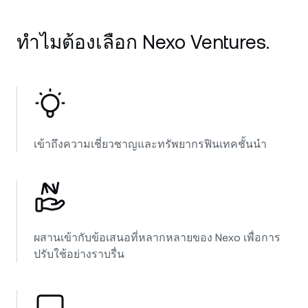
NEXO Token
NEXO
2.94%
ข่าวสารและข้อมูลเชิงลึก
ฟิวเจอร์ส
ทำไมต้องเลือก Nexo Ventures.
Tether
USDT
0.01%
ศูนย์ช่วยเหลือ
Nexo Card
USD Coin
USDC
0%
Wealth Academy
ลูกค้าไพรเวต
Polkadot
DOT
1.14%
เข้าถึงความเชี่ยวชาญและทรัพยากรฟินเทคชั้นนำ
โปรแกรม Loyalty
XRP
XRP
2.12%
Solana
SOL
3.54%
EURC
EURC
0.08%
ผสานเข้ากับข้อเสนอที่หลากหลายของ Nexo เพื่อการ
ปรับใช้อย่างราบรื่น
ดูสินทรัพย์ทั้งหมด