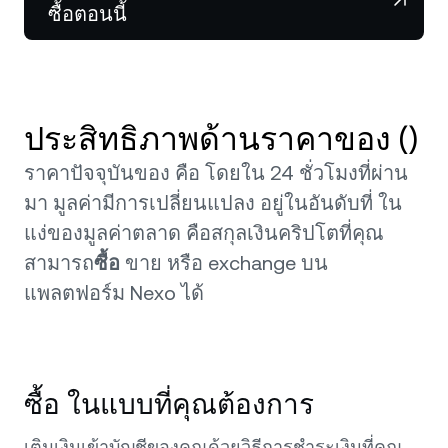
NEXO Token
NEXO
ซื้อตอนนี้
ข่าวสารและข้อมูลเชิงลึก
ฟิวเจอร์ส
Tether
USDT
ศูนย์ช่วยเหลือ
Nexo Card
USD Coin
USDC
Wealth Academy
ประสิทธิภาพด้านราคาของ ()
ลูกค้าไพรเวต
Polkadot
DOT
ราคาปัจจุบันของ คือ โดยใน 24 ชั่วโมงที่ผ่าน
มา มูลค่ามีการเปลี่ยนแปลง อยู่ในอันดับที่ ใน
โปรแกรม Loyalty
XRP
XRP
แง่ของมูลค่าตลาด
คือสกุลเงินคริปโตที่คุณ
สามารถ
ซื้อ
ขาย หรือ exchange บน
Solana
SOL
แพลตฟอร์ม Nexo ได้
EURC
EURC
ดูสินทรัพย์ทั้งหมด
ซื้อ ในแบบที่คุณต้องการ
เติมเงินเข้าบัญชีของคุณด้วยวิธีการชำระเงินที่คุณ