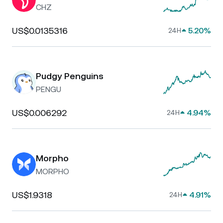
CHZ
US$0.0135316
5.20%
24H
Pudgy Penguins
PENGU
US$0.006292
4.94%
24H
Morpho
MORPHO
US$1.9318
4.91%
24H