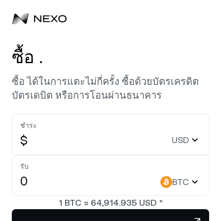
บุคคล
ซื้อ .
ธุรกิจ
ซื้อสินทรัพย์
ซื้อ ได้ในการแตะไม่กี่ครั้ง ซื้อด้วยบัตรเครดิต
บัตรเดบิต หรือการโอนผ่านธนาคาร
Flexible Savings
ตลาด
บัญชีองค์กร
Fixed-term Savings
ชำระ
ไพรมโบรกเกอร์
บริษัท
ตลาดเพิ่มขึ้น
0.31%
ในช่วง 24 ชั่วโมงที่ผ่านมา
$
USD
Dual Investment
White Label
ภาษาและภูมิภาค
เกี่ยวกับ
Bitcoin
BTC
รับ
Exchange
Nexo Ventures
BTC
ความปลอดภัย
Ethereum
ETH
Credit Line
Payment Gateway
1
BTC
≈
64,914.935
USD
*
พันธมิตร
Zero-interest Credit