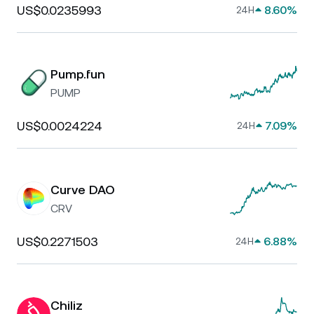
US$0.0235993
8.60%
24H
Pump.fun
PUMP
US$0.0024224
7.09%
24H
Curve DAO
CRV
US$0.2271503
6.88%
24H
Chiliz