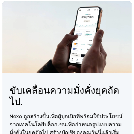
your ALGO trading history and generate tax reports that align
with your local tax requirements.
Personalized Client Care, available 24/7.
Check out our
guide
on how to create a tax report via Koinly.
You can learn more about our fundamentals
here
.
ขับเคลื่อนความมั่งคั่งยุคถัด
ไป.
Nexo ถูกสร้างขึ้นเพื่อผู้บุกเบิกที่พร้อมใช้ประโยชน์
จากเทคโนโลยีบล็อกเชนเพื่อกำหนดรูปแบบความ
มั่งคั่งในยุคถัดไป สร้างบัญชีของคุณวันนี้แล้วเริ่ม