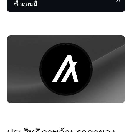
NEXO Token
NEXO
1.14%
ซื้อตอนนี้
ข่าวสารและข้อมูลเชิงลึก
ฟิวเจอร์ส
Tether
USDT
0.04%
ศูนย์ช่วยเหลือ
Nexo Card
USD Coin
USDC
0.01%
Wealth Academy
ลูกค้าไพรเวต
Polkadot
DOT
0.52%
โปรแกรม Loyalty
XRP
XRP
1.32%
Solana
SOL
2.60%
EURC
EURC
0.31%
ดูสินทรัพย์ทั้งหมด