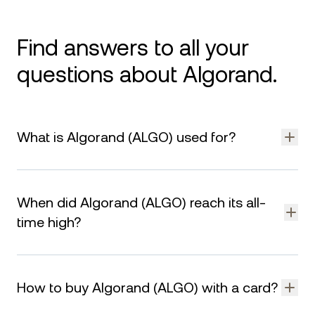
Find answers to all your
questions about Algorand.
What is Algorand (ALGO) used for?
Algorand (ALGO) is a blockchain designed for fast, secure,
and low-cost transactions. It supports payments,
When did Algorand (ALGO) reach its all-
decentralized applications (dApps), and the issuance of
digital assets, including stablecoins. Due to its high
time high?
throughput and low fees, businesses and developers use
Algorand for various applications, including financial services,
As of August 8, 2026, Algorand (ALGO) reached its all-time
tokenization, and decentralized finance (DeFi).
high of on .
How to buy Algorand (ALGO) with a card?