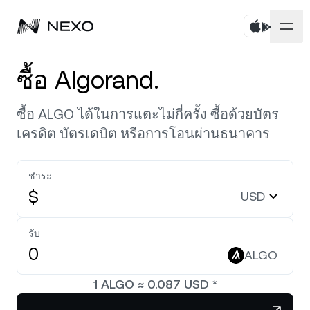
บุคคล
ซื้อ Algorand.
ธุรกิจ
ซื้อสินทรัพย์
ซื้อ ALGO ได้ในการแตะไม่กี่ครั้ง ซื้อด้วยบัตร
เครดิต บัตรเดบิต หรือการโอนผ่านธนาคาร
Flexible Savings
ตลาด
บัญชีองค์กร
Fixed-term Savings
ชำระ
ไพรมโบรกเกอร์
บริษัท
ตลาดเพิ่มขึ้น
0.94%
ในช่วง 24 ชั่วโมงที่ผ่านมา
$
USD
Dual Investment
White Label
ภาษาและภูมิภาค
เกี่ยวกับ
Bitcoin
BTC
รับ
1.14%
Exchange
Nexo Ventures
ALGO
ความปลอดภัย
Ethereum
ETH
Credit Line
0.93%
Payment Gateway
1
ALGO
≈
0.087
USD
*
พันธมิตร
Zero-interest Credit