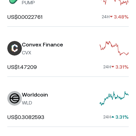
PUMP
US$0.0022761
3.48%
24H
Convex Finance
CVX
US$1.47209
3.31%
24H
Worldcoin
WLD
US$0.3082593
3.31%
24H