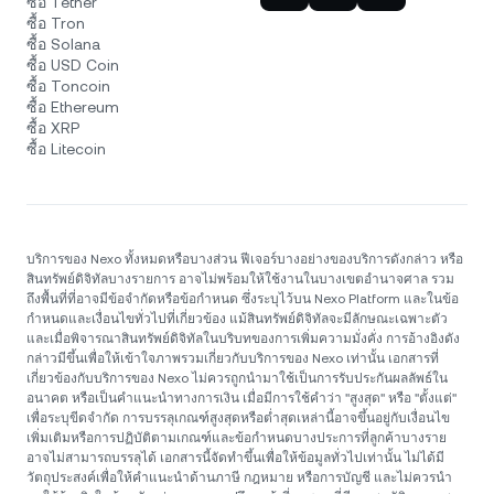
ซื้อ Tether
ซื้อ Tron
ซื้อ Solana
ซื้อ USD Coin
ซื้อ Toncoin
ซื้อ Ethereum
ซื้อ XRP
ซื้อ Litecoin
บริการของ Nexo ทั้งหมดหรือบางส่วน ฟีเจอร์บางอย่างของบริการดังกล่าว หรือ
สินทรัพย์ดิจิทัลบางรายการ อาจไม่พร้อมให้ใช้งานในบางเขตอำนาจศาล รวม
ถึงพื้นที่ที่อาจมีข้อจำกัดหรือข้อกำหนด ซึ่งระบุไว้บน Nexo Platform และในข้อ
กำหนดและเงื่อนไขทั่วไปที่เกี่ยวข้อง แม้สินทรัพย์ดิจิทัลจะมีลักษณะเฉพาะตัว
และเมื่อพิจารณาสินทรัพย์ดิจิทัลในบริบทของการเพิ่มความมั่งคั่ง การอ้างอิงดัง
กล่าวมีขึ้นเพื่อให้เข้าใจภาพรวมเกี่ยวกับบริการของ Nexo เท่านั้น เอกสารที่
เกี่ยวข้องกับบริการของ Nexo ไม่ควรถูกนำมาใช้เป็นการรับประกันผลลัพธ์ใน
อนาคต หรือเป็นคำแนะนำทางการเงิน เมื่อมีการใช้คำว่า "สูงสุด" หรือ "ตั้งแต่"
เพื่อระบุขีดจำกัด การบรรลุเกณฑ์สูงสุดหรือต่ำสุดเหล่านี้อาจขึ้นอยู่กับเงื่อนไข
เพิ่มเติมหรือการปฏิบัติตามเกณฑ์และข้อกำหนดบางประการที่ลูกค้าบางราย
อาจไม่สามารถบรรลุได้ เอกสารนี้จัดทำขึ้นเพื่อให้ข้อมูลทั่วไปเท่านั้น ไม่ได้มี
วัตถุประสงค์เพื่อให้คำแนะนำด้านภาษี กฎหมาย หรือการบัญชี และไม่ควรนำ