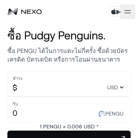
บุคคล
ซื้อ Pudgy Penguins.
ธุรกิจ
ซื้อสินทรัพย์
ซื้อ PENGU ได้ในการแตะไม่กี่ครั้ง ซื้อด้วยบัตร
เครดิต บัตรเดบิต หรือการโอนผ่านธนาคาร
Flexible Savings
ตลาด
บัญชีองค์กร
Fixed-term Savings
ชำระ
ไพรมโบรกเกอร์
บริษัท
ตลาดเพิ่มขึ้น
0.14%
ในช่วง 24 ชั่วโมงที่ผ่านมา
$
USD
Dual Investment
White Label
ภาษาและภูมิภาค
เกี่ยวกับ
Bitcoin
BTC
รับ
0.10%
Exchange
Nexo Ventures
PENGU
ความปลอดภัย
Ethereum
ETH
Credit Line
0.22%
Payment Gateway
1
PENGU
≈
0.006
USD
*
พันธมิตร
Zero-interest Credit