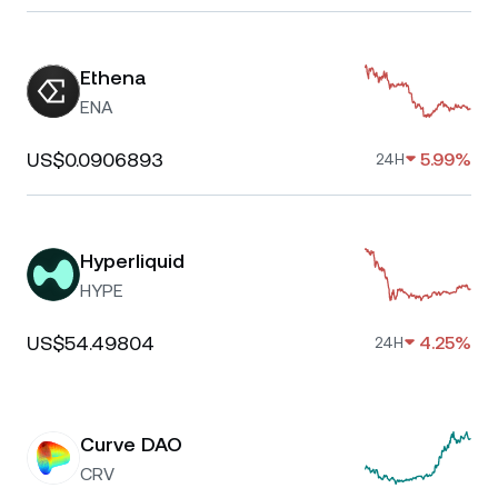
Ethena
ENA
US$0.0906893
5.99%
24H
Hyperliquid
HYPE
US$54.49804
4.25%
24H
Curve DAO
CRV