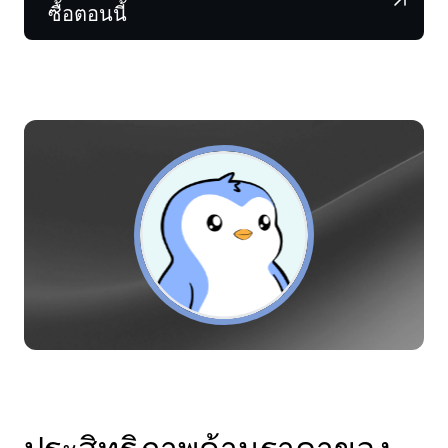
NEXO Token
NEXO
0.02%
ซื้อตอนนี้
ข่าวสารและข้อมูลเชิงลึก
ฟิวเจอร์ส
Tether
USDT
0.02%
ศูนย์ช่วยเหลือ
Nexo Card
USD Coin
USDC
0.01%
Wealth Academy
ลูกค้าไพรเวต
Polkadot
DOT
0.53%
โปรแกรม Loyalty
XRP
XRP
0.38%
Solana
SOL
2.68%
EURC
EURC
0.18%
ดูสินทรัพย์ทั้งหมด