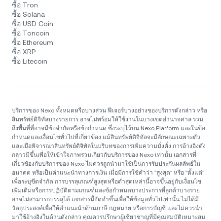
ซื้อ Tron
ซื้อ Solana
ซื้อ USD Coin
ซื้อ Toncoin
ซื้อ Ethereum
ซื้อ XRP
ซื้อ Litecoin
บริการของ Nexo ทั้งหมดหรือบางส่วน ฟีเจอร์บางอย่างของบริการดังกล่าว หรือ
สินทรัพย์ดิจิทัลบางรายการ อาจไม่พร้อมให้ใช้งานในบางเขตอำนาจศาล รวม
ถึงพื้นที่ที่อาจมีข้อจำกัดหรือข้อกำหนด ซึ่งระบุไว้บน Nexo Platform และในข้อ
กำหนดและเงื่อนไขทั่วไปที่เกี่ยวข้อง แม้สินทรัพย์ดิจิทัลจะมีลักษณะเฉพาะตัว
และเมื่อพิจารณาสินทรัพย์ดิจิทัลในบริบทของการเพิ่มความมั่งคั่ง การอ้างอิงดัง
กล่าวมีขึ้นเพื่อให้เข้าใจภาพรวมเกี่ยวกับบริการของ Nexo เท่านั้น เอกสารที่
เกี่ยวข้องกับบริการของ Nexo ไม่ควรถูกนำมาใช้เป็นการรับประกันผลลัพธ์ใน
อนาคต หรือเป็นคำแนะนำทางการเงิน เมื่อมีการใช้คำว่า "สูงสุด" หรือ "ตั้งแต่"
เพื่อระบุขีดจำกัด การบรรลุเกณฑ์สูงสุดหรือต่ำสุดเหล่านี้อาจขึ้นอยู่กับเงื่อนไข
เพิ่มเติมหรือการปฏิบัติตามเกณฑ์และข้อกำหนดบางประการที่ลูกค้าบางราย
อาจไม่สามารถบรรลุได้ เอกสารนี้จัดทำขึ้นเพื่อให้ข้อมูลทั่วไปเท่านั้น ไม่ได้มี
วัตถุประสงค์เพื่อให้คำแนะนำด้านภาษี กฎหมาย หรือการบัญชี และไม่ควรนำ
มาใช้อ้างอิงในด้านดังกล่าว คุณควรปรึกษาผู้เชี่ยวชาญที่มีคุณสมบัติเหมาะสม