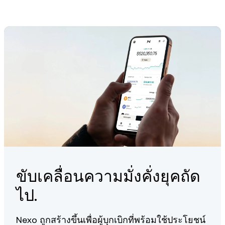
account balance above $5,000 worth of digital assets and
infrastructure. Along with that we offer:
join the Platinum Loyalty Tier by holding at least 10% of NEXO
Tokens against the rest of your portfolio.
Strong 256-bit encryption and fraud monitoring
mechanisms, ensuring the integrity of your funds.
To find out the exact reward rates for each tier, visit our
Help
ISO/IEC 27001:2013 accredited information management
Center
.
systems.
24/7 Client Care team providing personalized service
that goes beyond the standard.
You can learn more about our fundamentals
here
.
ขับเคลื่อนความมั่งคั่งยุคถัด
ไป.
Nexo ถูกสร้างขึ้นเพื่อผู้บุกเบิกที่พร้อมใช้ประโยชน์