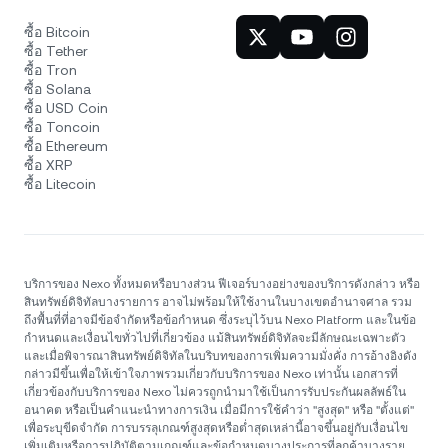
ซื้อ Bitcoin
ซื้อ Tether
ซื้อ Tron
ซื้อ Solana
ซื้อ USD Coin
ซื้อ Toncoin
ซื้อ Ethereum
ซื้อ XRP
ซื้อ Litecoin
บริการของ Nexo ทั้งหมดหรือบางส่วน ฟีเจอร์บางอย่างของบริการดังกล่าว หรือ
สินทรัพย์ดิจิทัลบางรายการ อาจไม่พร้อมให้ใช้งานในบางเขตอำนาจศาล รวม
ถึงพื้นที่ที่อาจมีข้อจำกัดหรือข้อกำหนด ซึ่งระบุไว้บน Nexo Platform และในข้อ
กำหนดและเงื่อนไขทั่วไปที่เกี่ยวข้อง แม้สินทรัพย์ดิจิทัลจะมีลักษณะเฉพาะตัว
และเมื่อพิจารณาสินทรัพย์ดิจิทัลในบริบทของการเพิ่มความมั่งคั่ง การอ้างอิงดัง
กล่าวมีขึ้นเพื่อให้เข้าใจภาพรวมเกี่ยวกับบริการของ Nexo เท่านั้น เอกสารที่
เกี่ยวข้องกับบริการของ Nexo ไม่ควรถูกนำมาใช้เป็นการรับประกันผลลัพธ์ใน
อนาคต หรือเป็นคำแนะนำทางการเงิน เมื่อมีการใช้คำว่า "สูงสุด" หรือ "ตั้งแต่"
เพื่อระบุขีดจำกัด การบรรลุเกณฑ์สูงสุดหรือต่ำสุดเหล่านี้อาจขึ้นอยู่กับเงื่อนไข
เพิ่มเติมหรือการปฏิบัติตามเกณฑ์และข้อกำหนดบางประการที่ลูกค้าบางราย