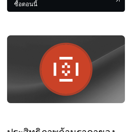
NEXO Token
NEXO
0.44%
ซื้อตอนนี้
ข่าวสารและข้อมูลเชิงลึก
ฟิวเจอร์ส
Tether
USDT
0.02%
ศูนย์ช่วยเหลือ
Nexo Card
USD Coin
USDC
0.01%
Wealth Academy
ลูกค้าไพรเวต
Polkadot
DOT
1.43%
โปรแกรม Loyalty
XRP
XRP
1.99%
Solana
SOL
0.68%
EURC
EURC
0.32%
ดูสินทรัพย์ทั้งหมด