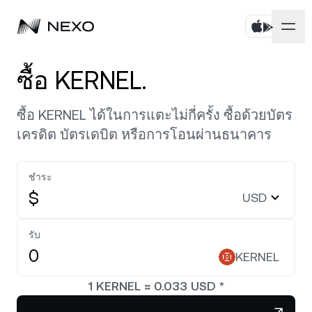
บุคคล
ซื้อ KERNEL.
ธุรกิจ
ซื้อสินทรัพย์
ซื้อ KERNEL ได้ในการแตะไม่กี่ครั้ง ซื้อด้วยบัตร
เครดิต บัตรเดบิต หรือการโอนผ่านธนาคาร
Flexible Savings
ตลาด
บัญชีองค์กร
Fixed-term Savings
ชำระ
ไพรมโบรกเกอร์
บริษัท
ตลาดเพิ่มขึ้น
0.29%
ในช่วง 24 ชั่วโมงที่ผ่านมา
$
USD
Dual Investment
White Label
ภาษาและภูมิภาค
เกี่ยวกับ
Bitcoin
BTC
รับ
0.78%
Exchange
Nexo Ventures
KERNEL
ความปลอดภัย
Ethereum
ETH
Credit Line
0.25%
Payment Gateway
1
KERNEL
≈
0.033
USD
*
พันธมิตร
Zero-interest Credit