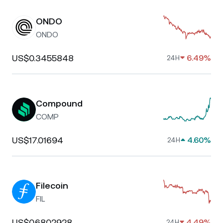
ONDO
ONDO
US$0.3455848
6.49%
24H
Compound
COMP
US$17.01694
4.60%
24H
Filecoin
FIL
US$0.6802928
4.49%
24H