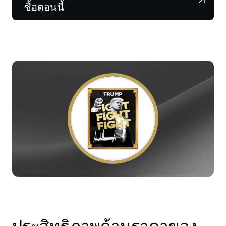
NEXO Token
NEXO
1.98%
ซื้อตอนนี้
ข่าวสารและข้อมูลเชิงลึก
ฟิวเจอร์ส
Tether
USDT
0.01%
ศูนย์ช่วยเหลือ
Nexo Card
USD Coin
USDC
0%
Wealth Academy
ลูกค้าไพรเวต
Polkadot
DOT
0.53%
โปรแกรม Loyalty
XRP
XRP
1.79%
Solana
SOL
3.12%
EURC
EURC
0.09%
ดูสินทรัพย์ทั้งหมด