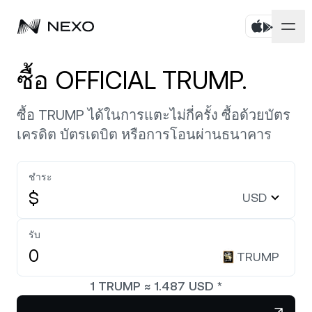
บุคคล
ซื้อ OFFICIAL TRUMP.
ธุรกิจ
ซื้อสินทรัพย์
ซื้อ TRUMP ได้ในการแตะไม่กี่ครั้ง ซื้อด้วยบัตร
เครดิต บัตรเดบิต หรือการโอนผ่านธนาคาร
Flexible Savings
ตลาด
บัญชีองค์กร
Fixed-term Savings
ชำระ
ไพรมโบรกเกอร์
บริษัท
ตลาดเพิ่มขึ้น
0.41%
ในช่วง 24 ชั่วโมงที่ผ่านมา
$
USD
Dual Investment
White Label
ภาษาและภูมิภาค
เกี่ยวกับ
Bitcoin
BTC
รับ
0.13%
Exchange
Nexo Ventures
TRUMP
ความปลอดภัย
Ethereum
ETH
Credit Line
0.33%
Payment Gateway
1
TRUMP
≈
1.487
USD
*
พันธมิตร
Zero-interest Credit