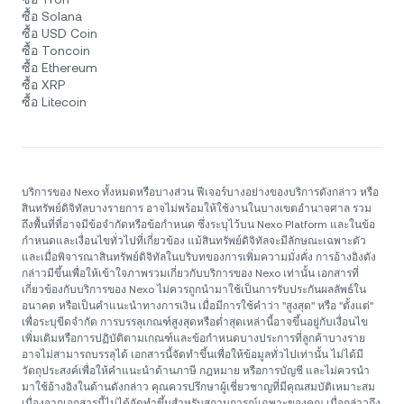
ซื้อ Solana
ซื้อ USD Coin
ซื้อ Toncoin
ซื้อ Ethereum
ซื้อ XRP
ซื้อ Litecoin
บริการของ Nexo ทั้งหมดหรือบางส่วน ฟีเจอร์บางอย่างของบริการดังกล่าว หรือ
สินทรัพย์ดิจิทัลบางรายการ อาจไม่พร้อมให้ใช้งานในบางเขตอำนาจศาล รวม
ถึงพื้นที่ที่อาจมีข้อจำกัดหรือข้อกำหนด ซึ่งระบุไว้บน Nexo Platform และในข้อ
กำหนดและเงื่อนไขทั่วไปที่เกี่ยวข้อง แม้สินทรัพย์ดิจิทัลจะมีลักษณะเฉพาะตัว
และเมื่อพิจารณาสินทรัพย์ดิจิทัลในบริบทของการเพิ่มความมั่งคั่ง การอ้างอิงดัง
กล่าวมีขึ้นเพื่อให้เข้าใจภาพรวมเกี่ยวกับบริการของ Nexo เท่านั้น เอกสารที่
เกี่ยวข้องกับบริการของ Nexo ไม่ควรถูกนำมาใช้เป็นการรับประกันผลลัพธ์ใน
อนาคต หรือเป็นคำแนะนำทางการเงิน เมื่อมีการใช้คำว่า "สูงสุด" หรือ "ตั้งแต่"
เพื่อระบุขีดจำกัด การบรรลุเกณฑ์สูงสุดหรือต่ำสุดเหล่านี้อาจขึ้นอยู่กับเงื่อนไข
เพิ่มเติมหรือการปฏิบัติตามเกณฑ์และข้อกำหนดบางประการที่ลูกค้าบางราย
อาจไม่สามารถบรรลุได้ เอกสารนี้จัดทำขึ้นเพื่อให้ข้อมูลทั่วไปเท่านั้น ไม่ได้มี
วัตถุประสงค์เพื่อให้คำแนะนำด้านภาษี กฎหมาย หรือการบัญชี และไม่ควรนำ
มาใช้อ้างอิงในด้านดังกล่าว คุณควรปรึกษาผู้เชี่ยวชาญที่มีคุณสมบัติเหมาะสม
เนื่องจากเอกสารนี้ไม่ได้จัดทำขึ้นสำหรับสถานการณ์เฉพาะของคุณ เมื่อกล่าวถึง