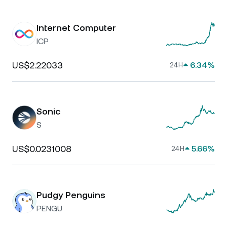
Internet Computer
ICP
US$2.22033
6.34%
24H
Sonic
S
US$0.0231008
5.66%
24H
Pudgy Penguins
PENGU