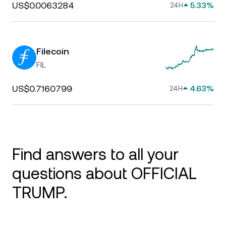
US$0.0063284
5.33%
24H
Filecoin
FIL
US$0.7160799
4.63%
24H
Find answers to all your
questions about OFFICIAL
TRUMP.