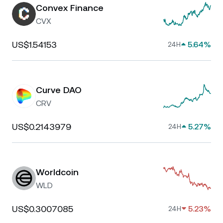
Convex Finance
CVX
US$1.54153
5.64%
24H
Curve DAO
CRV
US$0.2143979
5.27%
24H
Worldcoin
WLD
US$0.3007085
5.23%
24H