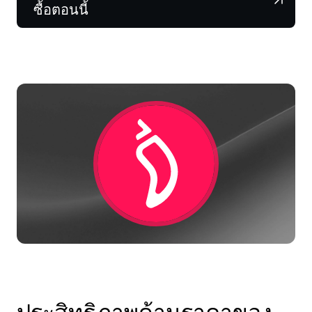
NEXO Token
NEXO
0.55%
ซื้อตอนนี้
ข่าวสารและข้อมูลเชิงลึก
ฟิวเจอร์ส
Tether
USDT
0%
ศูนย์ช่วยเหลือ
Nexo Card
USD Coin
USDC
0.01%
Wealth Academy
ลูกค้าไพรเวต
Polkadot
DOT
2.93%
โปรแกรม Loyalty
XRP
XRP
3.09%
Solana
SOL
2.05%
EURC
EURC
0.27%
ดูสินทรัพย์ทั้งหมด