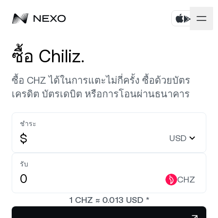
บุคคล
ซื้อ Chiliz.
ธุรกิจ
ซื้อสินทรัพย์
ซื้อ CHZ ได้ในการแตะไม่กี่ครั้ง ซื้อด้วยบัตร
เครดิต บัตรเดบิต หรือการโอนผ่านธนาคาร
ออมทรัพย์แบบยืดหยุ่น
ตลาด
บัญชีองค์กร
Fixed-term Savings
ชำระ
ไพรมโบรกเกอร์
บริษัท
ตลาดลดลง
-0.55%
ในช่วง 24 ชั่วโมงที่ผ่านมา
$
USD
Dual Investment
White Label
ภาษาและภูมิภาค
เกี่ยวกับ
Bitcoin
BTC
รับ
0.59%
Exchange
Nexo Ventures
CHZ
ความปลอดภัย
Ethereum
ETH
Credit Line
0.52%
Payment Gateway
1
CHZ
≈
0.013
USD
*
พันธมิตร
Zero-interest Credit