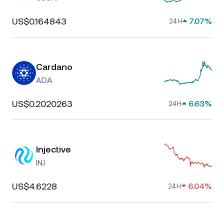
US$0.164843
7.07%
24H
Cardano
ADA
US$0.2020263
6.63%
24H
Injective
INJ
US$4.6228
6.04%
24H