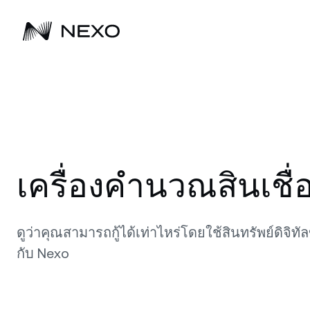
เก
เริ่มต้น
ตลาดเพิ่มขึ้น
ขับเคลื่อนความมั่งคั่งยุคถัดไป
0.83%
เพิ่มพูนธุรกิจของคุณ
ในช่วง 24
เพิ่ม
เร
ชั่วโมงที่ผ่านมา
ซื้อ BTC, ETH และสินทรัพย์ดิจิทัลอื่นๆ อีก
Nexo ช่วยให้ลูกค้าเพิ่มพูนสินทรัพย์ดิจิทัล
ค้นพบวิธีมากมายที่โซลูชันของ Nex
กิ
อ
กว่า 100 รายการ แล้วเริ่มรับดอกเบี้ย
มาตั้งแต่ปี 2018
ให้ธุรกิจขยายพอร์ตโฟลิโอสินทรัพย์ด
ซื้อ Bitcoin, Ethereum และสินทรัพย์ดิจิทัล
รั
ได้
อื่นๆ อีกกว่า 100 รายการ แล้วเริ่มรับ
รา
เครื่องคำนวณสินเชื่
ดอกเบี้ย
ซื้อสินทรัพย์
ข
F
อั
รั
ดูสินทรัพย์ทั้งหมด
โล
ดูว่าคุณสามารถกู้ได้เท่าไหร่โดยใช้สินทรัพย์ดิจิ
ที
กับ Nexo
D
รั
สู