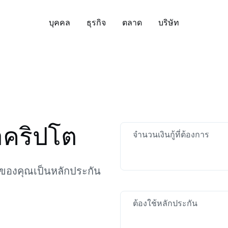
บุคคล
ธุรกิจ
ตลาด
บริษัท
ี่ยวกับ
บัญชีองค์กร
ดาวน์โหลดแอป Nexo:
ความปลอดภัย
พูนเงินออมของคุณ
จัดการสินทรัพย์ของค
Bitcoin
US$64,690.34
Ethereum
US
ียนรู้เพิ่มเติมเกี่ยวกับค่านิยม พันธ
สร้างบัญชีองค์กรสำหรับธุรกิจหรือ
ค้นพบแนวทางที่ยึดพื้น
BTC
0.81%
ETH
o ช่วย
จ และสิ่งที่นิยามเราในฐานะบริษัท
แฟมิลี่ออฟฟิศของคุณ
ของ Nexo ในด้านการดู
อมทรัพย์แบบยืดหยุ่น
Exchange
ิจิทัล
การปฏิบัติตามข้อกำหน
บดอกเบี้ยด้วยการจ่ายผลตอบแทน
สวอปสินทรัพย์ดิจิทัลกว่
มากมาย
ยวัน และไม่มีล็อกอัป
Tether
US$0.998886
รายการได้ด้วยเพียงแตะค
USD Coin
US$0
หรือ
อคริปโต
White Label
USDT
0.02%
USDC
จำนวนเงินกู้ที่ต้องการ
่าวสารและข้อมูลเชิงลึก
ศูนย์ช่วยเหลือ
ปรับแต่งโซลูชันของ Nexo ให้
ixed-term Savings
Credit Line
ดาวน์โหลดโดยตร
ปเดตข่าวล่าสุดจาก Nexo และ
เลือกดูบทความช่วยเหล
เหมาะกับความต้องการของธุรกิจ
บดอกเบี้ยมากขึ้นสำหรับระยะเวลา
กู้เงินโดยไม่ต้องขายสินท
กคริปโตอยู่เสมอ
บทความเกี่ยวกับผลิตภั
คุณ
XRP
US$1.0699
Solana
US$
ทัลของคุณเป็นหลักประกัน
่ยาวขึ้น สูงสุด 12 เดือน
ของคุณ
Nexo
XRP
0.66%
SOL
ual Investment
Zero-interest Credit
ต้องใช้หลักประกัน
ติดตาม Nexo
Payment Gateway
บผลตอบแทนสูง พร้อมซื้อต่ำขาย
กู้ด้วยดอกเบี้ย 0% และไม
ให้ลูกค้าของคุณชำระด้วยคริปโต
ง
ธรรมเนียม