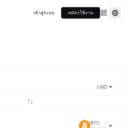
เข้าสู่ระบบ
สมัครใช้งาน
ไพรมโบรกเกอร์
พันธมิตร
ุณ
ใช้จ่ายได้ทุกที่
$1,918.32
NEXO Token
US$0.7286875
ฐานเป็นหลัก
ใช้เลเวอเรจจากโซลูชันครบจบใน
ทำความรู้จักความร่วมมือเชิงกล
2.32%
NEXO
1.80%
แลสินทรัพย์
ที่เดียวสำหรับนักลงทุนสถาบัน
ยุทธ์ของเราในโลกกีฬา
Nexo Card
ด และอีก
า 100
ใช้จ่ายไปพร้อมกับรับดอกเบี้ยและรับ
รั้งเดียว
.9998027
แคชแบ็ก
Polkadot
US$0.8513522
Nexo Ventures
0%
DOT
1.46%
Wealth Academy
รับเงินทุนที่ธุรกิจของคุณต้องการ
ง
USD
ือหลายร้อย
เสริมความรู้ด้านคริปโตด้วยคู่มือ
เพื่อเติบโต
รัพย์ดิจิทัล
ณฑ์ของ
ภาษาเข้าใจง่าย
74.47348
EURC
US$1.15501
0.52%
EURC
0.28%
่มีค่า
BTC