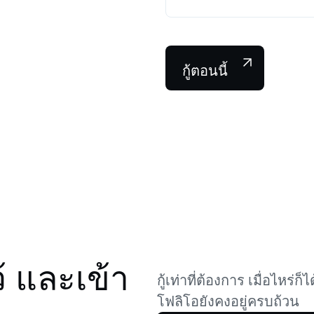
ได้
ฟิวเจอร์ส
ฉวยโอกาสจากขาขึ้นแ
สัญญา Perpetual
กู้ตอนนี้
าไพรเวต
โ
ี่มียอดมากกว่า $100,000 จะปลด
ปล
ธิ์การรับความช่วยเหลือแบบ
อั
งจากผู้จัดการลูกค้าสัมพันธ์
ม
้ และเข้า
กู้เท่าที่ต้องการ เมื่อไห
โฟลิโอยังคงอยู่ครบถ้วน