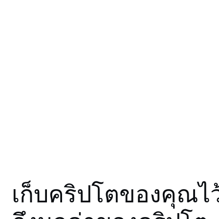
ลูกค้
บัญชีท
ล็อกสิท
เฉพาะทา
เก็บคริปโตของคุณไว