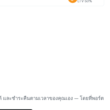
LTV
50
%
ละขาลงด้วย
ปรแกรม Loyalty
ดล็อกอัตราดอกเบี้ยเงินออมที่สูงขึ้น
ตราดอกเบี้ยเงินกู้ที่ต่ำลง และอีก
ากมาย
ร่ก็ได้ และชำระคืนตามเวลาของคุณเอง — โดยที่พอร์ต