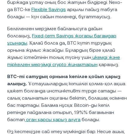
биржада ұстау оның бос жатуын білдіреді. Nexo-
да BTC-ке
Flexible Savings
арқылы пайыз табуға
болады — күн сайын төленеді, бұғаттаусыз.
Белгіленген мерзімге байланысуға дайын
болсаңыз,
Fixed-term Savings жоғары бағамдар
ұсынады
. Қалай болса да, BTC күтіп тұрудың
орнына жұмыс жасайды. Бұлардың бірге қалай
жұмыс істейтінін толық түсіну үшін
икемді және
тіркелген мерзімді crypto жинақтарын
қараңыз.
BTC-ті сатудың орнына кепілге қойып қарыз
алыңыз.
Ұстаушылардың көпшілігі қолма-қол ақша
қажет болғанда инстинктивті түрде сатады —
салық салынатын оқиғаны бекітіп, болашақ өсімнен
бас тартады. Балама нұсқа: Bitcoin-ды кепіл
ретінде пайдалана отырып, 1.9%% бағамынан
бастап
оған қарсы қарыз алуға
болады.
Өз кестеңізге сай өтеу мүмкіндігі бар. Несие ашық