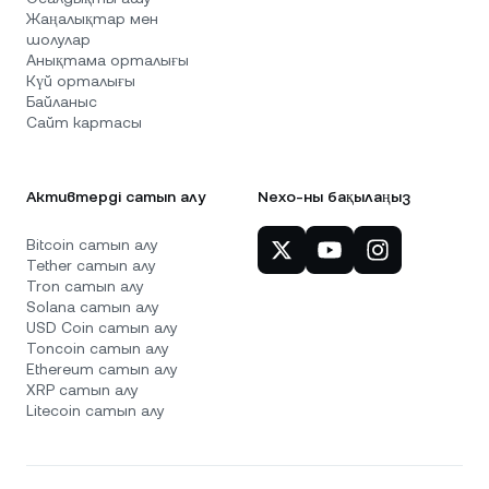
Жаңалықтар мен
шолулар
Анықтама орталығы
Күй орталығы
Байланыс
Сайт картасы
Активтерді сатып алу
Nexo-ны бақылаңыз
Bitcoin сатып алу
Tether сатып алу
Tron сатып алу
Solana сатып алу
USD Coin сатып алу
Toncoin сатып алу
Ethereum сатып алу
XRP сатып алу
Litecoin сатып алу