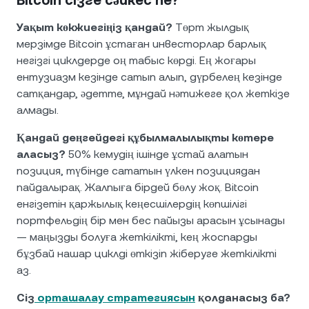
Bitcoin сізге сәйкес пе?
Уақыт көкжиегіңіз қандай?
Төрт жылдық
мерзімде Bitcoin ұстаған инвесторлар барлық
негізгі циклдерде оң табыс көрді. Ең жоғары
ентузиазм кезінде сатып алып, дүрбелең кезінде
сатқандар, әдетте, мұндай нәтижеге қол жеткізе
алмады.
Қандай деңгейдегі құбылмалылықты көтере
аласыз?
50% кемудің ішінде ұстай алатын
позиция, түбінде сататын үлкен позициядан
пайдалырақ. Жалпыға бірдей бөлу жоқ. Bitcoin
енгізетін қаржылық кеңесшілердің көпшілігі
портфельдің бір мен бес пайызы арасын ұсынады
— маңызды болуға жеткілікті, кең жоспарды
бұзбай нашар циклді өткізіп жіберуге жеткілікті
аз.
Сіз
орташалау стратегиясын
қолданасыз ба?