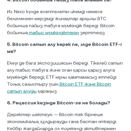
Иә. Nexo күнде есептелетін икемді немесе
белгіленген мерзімді жинақтар арқылы BTC
бойынша пайыз табуға мүмкіндік береді. Bitcoin
бойынша
табыс мүмкіндіктерін
зерттеңіз.
5. Bitcoin сатып алу керек пе, әлде Bitcoin ETF-і
ме?
Екеуі де баға экспозициясын береді. Тікелей сатып
алу табыс табуға және оған қарсы қарыз алуға
мүмкіндік береді; ETF мұны қамтамасыз етпейді.
Толық салыстыру үшін
Bitcoin ETF және Bitcoin
сатып алуды
қараңыз.
6. Рецессия кезінде Bitcoin-ге не болады?
Деректер шектеулі — Bitcoin тек бірнеше
экономикалық құлдырауды ғана бастан өткерді.
Кейбір жағдайларда ол тәуекелді активтермен