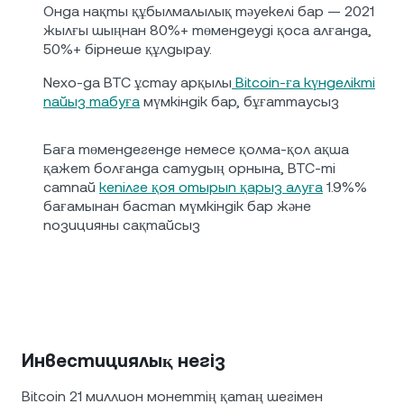
Онда нақты құбылмалылық тәуекелі бар — 2021
жылғы шыңнан 80%+ төмендеуді қоса алғанда,
50%+ бірнеше құлдырау.
Nexo-да BTC ұстау арқылы
Bitcoin-ға күнделікті
пайыз табуға
мүмкіндік бар, бұғаттаусыз
Баға төмендегенде немесе қолма-қол ақша
қажет болғанда сатудың орнына, BTC-ті
сатпай
кепілге қоя отырып қарыз алуға
1.9%%
бағамынан бастап мүмкіндік бар және
позицияны сақтайсыз
Инвестициялық негіз
Bitcoin 21 миллион монеттің қатаң шегімен