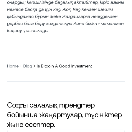
олардың көпшілігінде базалық активтер, кіріс ағыны
немесе басқа да құн көзі жоқ. Кез келген шешім
қабылдамас бұрын жеке жағдайларға негізделген
дербес баға беру қолданылуы және білікті маманмен
кеңесу ұсынылады.
Home
Blog
Is Bitcoin A Good Investment
Соңғы салалық трендтер
бойынша жаңартулар, түсініктер
және есептер.