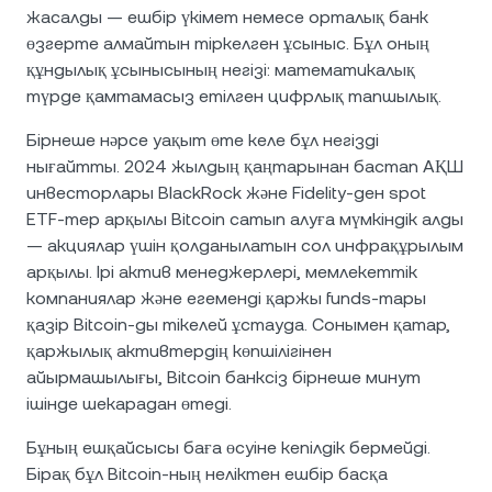
жасалды — ешбір үкімет немесе орталық банк
өзгерте алмайтын тіркелген ұсыныс. Бұл оның
құндылық ұсынысының негізі: математикалық
түрде қамтамасыз етілген цифрлық тапшылық.
Бірнеше нәрсе уақыт өте келе бұл негізді
нығайтты. 2024 жылдың қаңтарынан бастап АҚШ
инвесторлары BlackRock және Fidelity-ден spot
ETF-тер арқылы Bitcoin сатып алуға мүмкіндік алды
— акциялар үшін қолданылатын сол инфрақұрылым
арқылы. Ірі актив менеджерлері, мемлекеттік
компаниялар және егеменді қаржы funds-тары
қазір Bitcoin-ды тікелей ұстауда. Сонымен қатар,
қаржылық активтердің көпшілігінен
айырмашылығы, Bitcoin банксіз бірнеше минут
ішінде шекарадан өтеді.
Бұның ешқайсысы баға өсуіне кепілдік бермейді.
Бірақ бұл Bitcoin-ның неліктен ешбір басқа