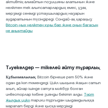
активтің алмайтын позицияны алатынын және
неліктен тек алыпсатарлардың емес, ұзақ
мерзімді сенімді ұстаушылардың назарын
аударатынын түсіндіреді. Сондай-ақ қараңыз:
Bitcoin-ның неліктен құны бар және оның бағасын
не анықтайды
.
Тәуекелдер — тікелей айту тұрарлық
Құбылмалылық
. Bitcoin бірнеше рет 50% және
одан да көп төмендеді. Цикл шыңына жақын сатып
алып, айлар ішінде сатуға мәжбүр болған
инвесторлар көбіне зиянды бекітіп алды.
Төрт
жылдық цикл
тарихи тұрғыдан шыдамдылыққа
марапат берді және қысқа мерзімді