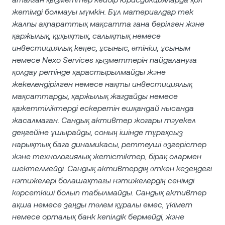
жетімді болмауы мүмкін. Бұл материалдар тек
жалпы ақпараттық мақсатта ғана берілген және
қаржылық, құқықтық, салықтық немесе
инвестициялық кеңес, ұсыныс, өтініш, ұсыным
немесе Nexo Services қызметтерін пайдалануға
қолдау ретінде қарастырылмайды және
жекелендірілген немесе нақты инвестициялық
мақсаттарды, қаржылық жағдайды немесе
қажеттіліктерді ескеретін ешқандай нысанда
жасалмаған. Сандық активтер жоғары тәуекел
деңгейіне ұшырайды, соның ішінде тұрақсыз
нарықтық баға динамикасы, реттеуші өзгерістер
және технологиялық жетістіктер, бірақ олармен
шектелмейді. Сандық активтердің өткен кезеңдегі
нәтижелері болашақтағы нәтижелердің сенімді
көрсеткіші болып табылмайды. Сандық активтер
ақша немесе заңды төлем құралы емес, үкімет
немесе орталық банк кепілдік бермейді, және