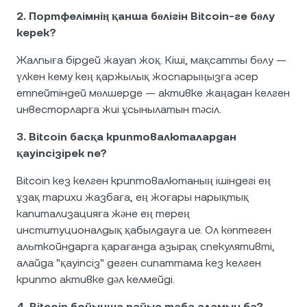
2. Портфелімнің қанша бөлігін Bitcoin-ге бөлу
керек?
Жалпыға бірдей жауап жоқ. Кіші, мақсатты бөлу —
үлкен кему кең қаржылық жоспарыңызға әсер
етпейтіндей мөлшерде — активке жаңадан келген
инвесторларға жиі ұсынылатын тәсіл.
3. Bitcoin басқа криптовалюталардан
қауіпсізірек пе?
Bitcoin кез келген криптовалютаның ішіндегі ең
ұзақ тарихи жазбаға, ең жоғары нарықтық
капитализацияға және ең терең
институционалдық қабылдауға ие. Ол көптеген
альткойндарға қарағанда азырақ спекулятивті,
алайда "қауіпсіз" деген сипаттама кез келген
крипто активке дәл келмейді.
4. Bitcoin бойынша пайыз таба аламын ба?