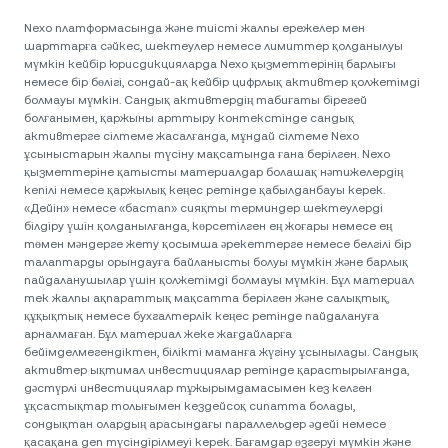
Nexo платформасында және тиісті жалпы ережелер мен
шарттарға сәйкес, шектеулер немесе лимиттер қолданылуы
мүмкін кейбір юрисдикцияларда Nexo қызметтерінің барлығы
немесе бір бөлігі, сондай-ақ кейбір цифрлық активтер қолжетімді
болмауы мүмкін. Сандық активтердің табиғаты бірегей
болғанымен, қаржыны арттыру контекстінде сандық
активтерге сілтеме жасалғанда, мұндай сілтеме Nexo
ұсыныстарын жалпы түсіну мақсатында ғана берілген. Nexo
қызметтеріне қатысты материалдар болашақ нәтижелердің
кепілі немесе қаржылық кеңес ретінде қабылданбауы керек.
«Дейін» немесе «бастап» сияқты терминдер шектеулерді
білдіру үшін қолданылғанда, көрсетілген ең жоғары немесе ең
төмен мәндерге жету қосымша әрекеттерге немесе белгілі бір
талаптарды орындауға байланысты болуы мүмкін және барлық
пайдаланушылар үшін қолжетімді болмауы мүмкін. Бұл материал
тек жалпы ақпараттық мақсатта берілген және салықтық,
құқықтық немесе бухгалтерлік кеңес ретінде пайдалануға
арналмаған. Бұл материал жеке жағдайларға
бейімделмегендіктен, білікті маманға жүгіну ұсынылады. Сандық
активтер ықтимал инвестициялар ретінде қарастырылғанда,
дәстүрлі инвестициялар тұжырымдамасымен кез келген
ұқсастықтар толығымен кездейсоқ сипатта болады,
сондықтан олардың арасындағы параллельдер әдейі немесе
қасақана деп түсіндірілмеуі керек. Бағамдар өзгеруі мүмкін және