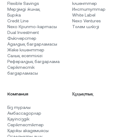
Flexible Savings
клиенттер
Мерзімді жинақ
Институттар
Биржа
White Label
Credit Line
Nexo Ventures
Nexo Крипто-картасы
Төлем шлюзі
Dual Investment
Фьючерстер
Адалдық бағдарламасы
Жеке клиенттер
Салық есептілігі
Рефералдық бағдарлама
Серіктестік
бағдарламасы
Компания
Құқықтық
Біз туралы
Амбассадорлар
Қауіпсіздік
Серіктестіктер
Қаржы академиясы
Осалдықты ашу