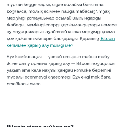
тұрған кезде нарық сізге қолайлы бағытта
қозғалса, толық өсімнен пайда табасыз*. Ұзақ
мерзімді ұстаушылар осылай шығындарды
жабады, мүмкіндіктерді қаржыландырады немесе
өз позицияларын азайтпай қысқа мерзімді қолма-
қол қажеттіліктерін басқарады. Қараңыз:
Bitcoin
кепілімен қарыз алу тиімді ме?
Бұл комбинация — ұстай отырып табыс табу
және сату орнына қарыз алу — Bitcoin позициясы
уақыт өте келе нақты қандай нәтиже беретіні
туралы есептеуді өзгертеді. Бұл енді тек баға
ставкасы емес.