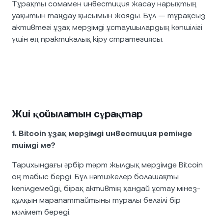
Тұрақты сомамен инвестиция жасау нарықтың
уақытын таңдау қысымын жояды. Бұл — тұрақсыз
активтегі ұзақ мерзімді ұстаушылардың көпшілігі
үшін ең практикалық кіру стратегиясы.
Жиі қойылатын сұрақтар
1. Bitcoin ұзақ мерзімді инвестиция ретінде
тиімді ме?
Тарихындағы әрбір төрт жылдық мерзімде Bitcoin
оң табыс берді. Бұл нәтижелер болашақты
кепілдемейді, бірақ активтің қандай ұстау мінез-
құлқын марапаттайтыны туралы белгілі бір
мәлімет береді.