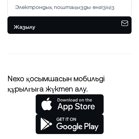
Жазылу
Nexo қосымшасын мобильді
құрылғыға жүктеп алу.