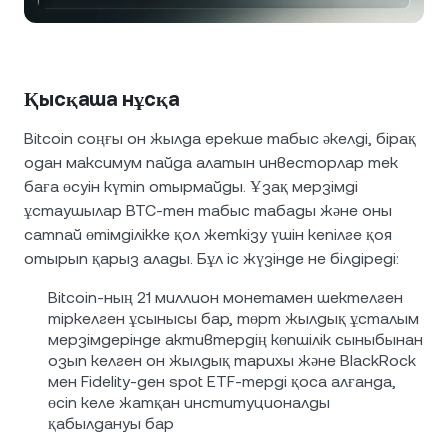
NEXO Token
NEXO
0,41%
Жаңалықтар мен шолулар
Фьючерстер
Tether
USDT
0,01%
Анықтама орталығы
Nexo Card
Қысқаша нұсқа
USD Coin
USDC
0,01%
Қаржы академиясы
Bitcoin соңғы он жылда ерекше табыс әкелді, бірақ
одан максимум пайда алатын инвесторлар тек
Жеке клиенттер
Polkadot
DOT
1,40%
баға өсуін күтіп отырмайды. Ұзақ мерзімді
ұстаушылар BTC-тен табыс табады және оны
Адалдық бағдарламасы
XRP
XRP
2,36%
сатпай өтімділікке қол жеткізу үшін кепілге қоя
отырып қарыз алады. Бұл іс жүзінде не білдіреді:
Solana
SOL
0,89%
Bitcoin-ның 21 миллион монетамен шектелген
тіркелген ұсынысы бар, төрт жылдық ұсталым
EURC
EURC
0,14%
мерзімдерінде активтердің көпшілік сыныбынан
озып келген он жылдық тарихы және BlackRock
мен Fidelity-ден spot ETF-терді қоса алғанда,
Барлық активтерді қарау
өсіп келе жатқан институционалды
қабылдануы бар