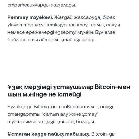
стратегияларды жазалады.
Реттеу тәуекелі.
Жағдай жақсаруда, бірақ
үкіметтер қол жеткізуді шектеуі, салық салуы
немесе ережелерді өзгертуі мүмкін. Бұл елге
байланысты айтарлықтай өзгереді.
Ұзақ мерзімді ұстаушылар Bitcoin-мен
шын мәнінде не істейді
Бұл жерде Bitcoin-ның инвестициялық негізі
стандартты "сатып алу және ұстау"
тұжырымынан қызықтырақ болады.
Ұстаған кезде пайыз табыңыз.
Bitcoin-ды