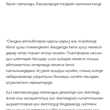
бірге сатылды; басқаларда тезірек қалпына келді.
*Сандық активтерге қарсы қарыз алу тәуекелді.
Кепіл құны төмендеген жағдайда кепіл қосу немесе
дереу өтеу талап етілуі мүмкін. Платформа несие-
құн шектерін басқару үшін ішінара немесе толық
автоматты өтеулерді немесе кепіл
сатылымдарын жүзеге асыруы мүмкін, соның ішінде
хабарламалар уақытылы болмауы мүмкін жылдам
қозғалатын нарықтарда.
Бұл материалдар жаһандық деңгейде қол жетімді,
және осы ақпараттың қол жетімділігі сипатталған
қызметтерге қол жеткізуді білдірмейді, өйткені
аталған қызметтер кейбір юрисдикцияларда қол