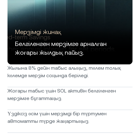
Мерзімді жинақ
Белгіленген мерзімге арналған
жоғары жылдық пайыз.
Жылына 8% дейін табыс алыңыз, төлем толық
көлемде мерзім соңында беріледі.
Жоғары табыс үшін SOL активін белгіленген
мерзімге бұғаттаңыз.
Үздіксіз өсім үшін мерзімді бір түртумен
автоматты түрде жаңартыңыз.