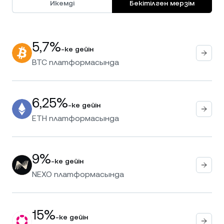
Икемді
Бекітілген мерзім
5,7%
-ке дейін
BTC
платформасында
6,25%
-ке дейін
ETH
платформасында
9%
-ке дейін
NEXO
платформасында
15%
-ке дейін