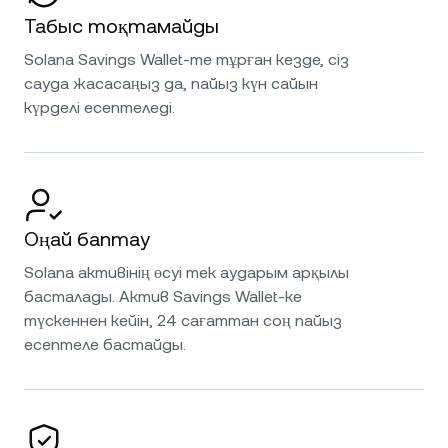
Табыс тоқтамайды
Solana Savings Wallet-те тұрған кезде, сіз
сауда жасасаңыз да, пайыз күн сайын
күрделі есептеледі.
Оңай баптау
Solana активінің өсуі тек аударым арқылы
басталады. Актив Savings Wallet-ке
түскеннен кейін, 24 сағаттан соң пайыз
есептеле бастайды.