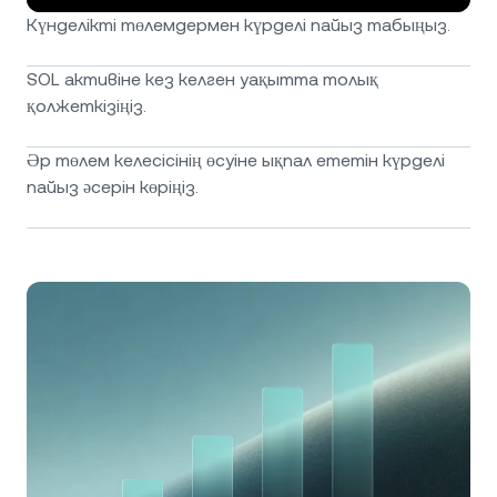
Күнделікті төлемдермен күрделі пайыз табыңыз.
SOL активіне кез келген уақытта толық
қолжеткізіңіз.
Әр төлем келесісінің өсуіне ықпал ететін күрделі
пайыз әсерін көріңіз.