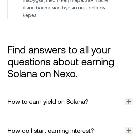
табудың төрт кең таралған тәсілі
және бастамас бұрын нені ескеру
керегі.
Find answers to all your
questions about earning
Solana on Nexo.
How to earn yield on Solana?
You can earn yield on Solana (SOL) by staking, using DeFi
protocols, or adding it to platforms that reward you for
How do I start earning interest?
holding. On Nexo, it’s simple: transfer your SOL, choose
Flexible or Fixed-term Savings, and start generating daily