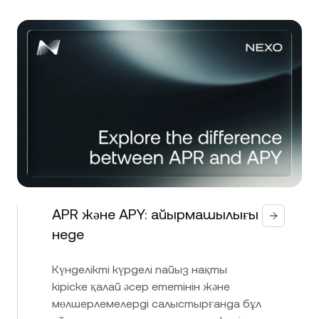
APR және APY: айырмашылығы
неде
Күнделікті күрделі пайыз нақты
кіріске қалай әсер ететінін және
мөлшерлемелерді салыстырғанда бұл