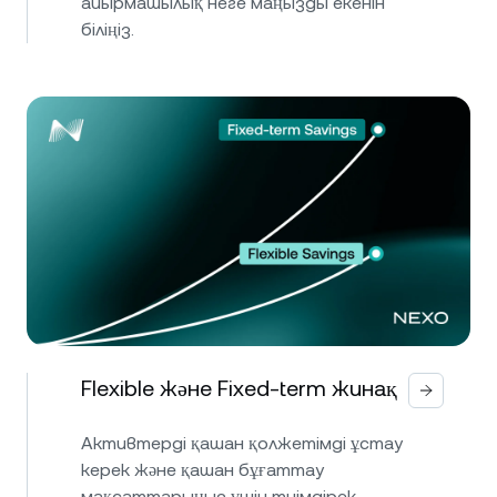
айырмашылық неге маңызды екенін
біліңіз.
Flexible және Fixed-term жинақ
Активтерді қашан қолжетімді ұстау
керек және қашан бұғаттау
мақсаттарыңыз үшін тиімдірек