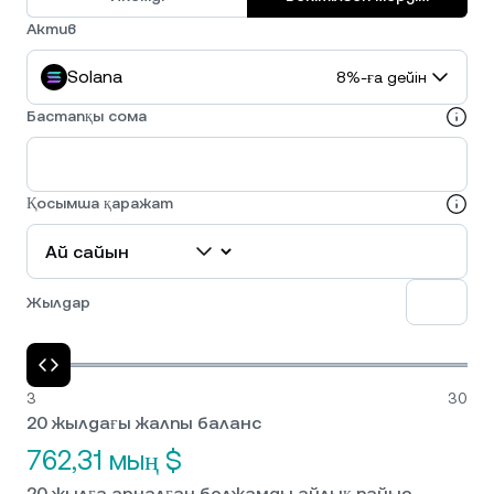
Актив
Solana
8%-ға дейін
Бастапқы сома
Қосымша қаражат
Жылдар
3
30
20 жылдағы жалпы баланс
762,31 мың $
20 жылға арналған болжамды айлық пайыз