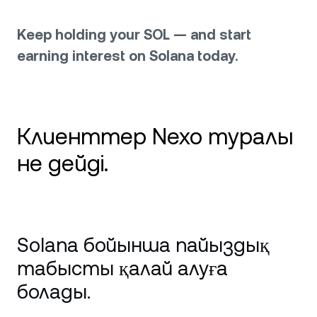
Keep holding your SOL — and start
earning interest on Solana today.
Клиенттер Nexo туралы
не дейді.
Керемет Card, жоғары табыс, Stellar
қолдау Пікір: Мен Nexo-ны негізінен несие
Solana бойынша пайыздық
картасы мен "Табыс табу" мүмкіндігі үшін
қолданып жүрмін және бәрі мінсіз жұмыс
табысты қалай алуға
істейді. Карта күнделікті төлемдерге
болады.
ыңғайлы, ал активтер бойынша пайыздар
ашық әрі тұрақты. Қолдау көрсету тобы