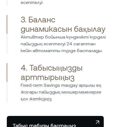
есептелуі.
бойынша жоғары мөлшерлемелер
ұсынатын платформалардың бірі екенін
3. Баланс
көрсетеді. Қауіпсіздік стандарттары
және клиенттерге қызмет көрсету
динамикасын бақылау
деңгейі жоғары. Таңдауға
Активтер бойынша күнделікті күрделі
қанағаттанушылық жоғары.
пайыздың есептелуі 24 сағаттан
кейін автоматты түрде басталады.
4. Табысыңызды
арттырыңыз
Fixed-term Savings таңдау арқылы ең
жоғары пайыздық мөлшерлемелерге
қол жеткізіңіз.
Табыс табуды бастаңыз