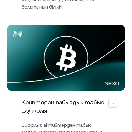
болатынын біліңіз.
Криптодан пайыздық табыс
алу жолы
Цифрлық активтерден табыс