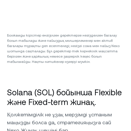
Болжамды кірістер енгізілген деректерге негізделген бағалау
болып табылады және пайыздық мөлшерлемелер мен актив
бағалары тұрақты деп есептеледі; негізгі сома мен пайыз Nexo
шотында сақталады. Бұл деректер тек көрнекілік мақсатта
берілген және қаржылық немесе заңгерлік кеңес болып
табылмайды. Нақты нәтижелер өзгеруі мүмкін.
Solana (SOL) бойынша Flexible
және Fixed-term жинақ.
Қолжетімділік не ұзақ мерзімді ұстаным
маңызды болса да, стратегияңызға сай
Nexo Жинақ шешімі бар.