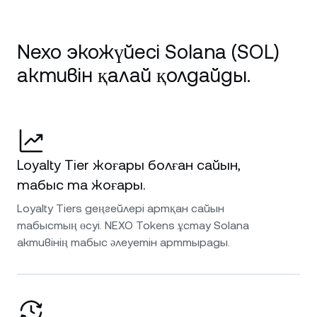
Nexo экожүйесі Solana (SOL)
активін қалай қолдайды.
Loyalty Tier жоғары болған сайын,
табыс та жоғары.
Loyalty Tiers деңгейлері артқан сайын
табыстың өсуі. NEXO Tokens ұстау Solana
активінің табыс әлеуетін арттырады.