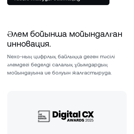
Әлем бойынша мойындалған
инновация.
Nexo-ның цифрлық байлыққа деген тәсілі
әлемдегі беделді салалық ұйымдардың
мойындауына ие болуын жалғастыруда.