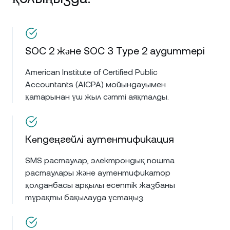
SOC 2 және SOC 3 Type 2 аудиттері
American Institute of Certified Public
Accountants (AICPA) мойындауымен
қатарынан үш жыл сәтті аяқталды.
Көпдеңгейлі аутентификация
SMS растаулар, электрондық пошта
растаулары және аутентификатор
қолданбасы арқылы есептік жазбаны
тұрақты бақылауда ұстаңыз.