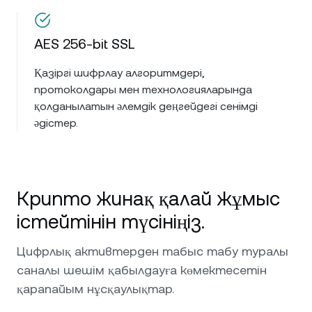
AES 256-bit SSL
Қазіргі шифрлау алгоритмдері,
протоколдары мен технологияларында
қолданылатын әлемдік деңгейдегі сенімді
әдістер.
Крипто жинақ қалай жұмыс
істейтінін түсініңіз.
Цифрлық активтерден табыс табу туралы
саналы шешім қабылдауға көмектесетін
қарапайым нұсқаулықтар.