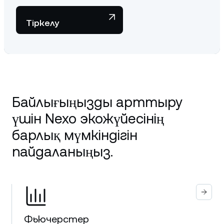
Тіркелу
Байлығыңызды арттыру
үшін Nexo экожүйесінің
барлық мүмкіндігін
пайдаланыңыз.
Фьючерстер