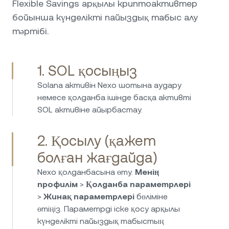
Flexible Savings арқылы криптоактивтер
жылдам, сыпайы және шын мәнінде
бойынша күнделікті пайыздық табыс алу
көмектеседі. 5 жұлдыз!
тәртібі.
Nexo тек криптоға ғана арналмаған —
1. SOL қосыңыз
фиаттық инвестициялау опциялары да
Solana активін Nexo шотына аудару
жоғары деңгейде. EUR, USD және GBP
немесе қолданба ішінде басқа активті
валюталары бойынша күнделікті
SOL активіне айырбастау.
төлемдермен пайыздық табыс алу
мүмкіндігі бар, жасырын комиссияларсыз.
Депозит салу және қаражатты шығару
2. Қосылу (қажет
процесі оңай, ал қызмет реттелетін
болған жағдайда)
инфрақұрылымға негізделген. Фиаттық
Nexo қолданбасына өту.
Менің
жинақтар арқылы пассивті табысқа
профилім
>
Қолданба параметрлері
бағытталған тиімді шешім.
>
Жинақ параметрлері
бөліміне
Nexo платформасын төрт жылдан астам
өтіңіз. Параметрді іске қосу арқылы
уақыт пайдалану тәжірибесі
күнделікті пайыздық табыстың
криптоактивтер мен стейблкоиндер