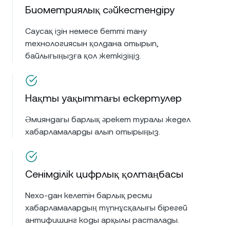
Биометриялық сәйкестендіру
Саусақ ізін немесе бетті тану
технологиясын қолдана отырып,
байлығыңызға қол жеткізіңіз.
Нақты уақыттағы ескертулер
Әмияндағы барлық әрекет туралы жедел
хабарламаларды алып отырыңыз.
Сенімділік цифрлық қолтаңбасы
Nexo-дан келетін барлық ресми
хабарламалардың түпнұсқалығы бірегей
антифишинг коды арқылы расталады.