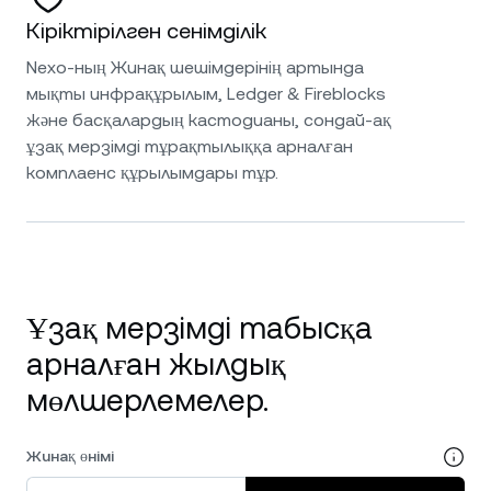
Кіріктірілген сенімділік
Nexo-ның Жинақ шешімдерінің артында
мықты инфрақұрылым, Ledger & Fireblocks
және басқалардың кастодианы, сондай-ақ
ұзақ мерзімді тұрақтылыққа арналған
комплаенс құрылымдары тұр.
Ұзақ мерзімді табысқа
арналған жылдық
мөлшерлемелер.
Жинақ өнімі