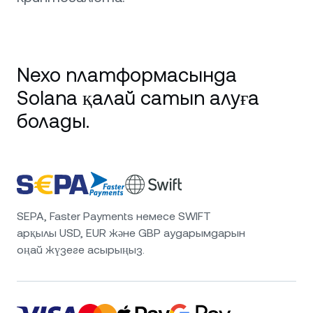
Nexo платформасында
Solana қалай сатып алуға
болады.
SEPA, Faster Payments немесе SWIFT
арқылы USD, EUR және GBP аударымдарын
оңай жүзеге асырыңыз.