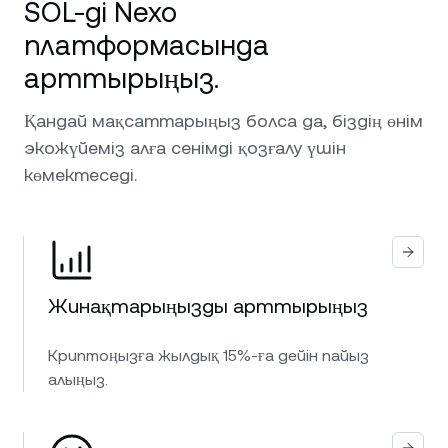
SOL-ді Nexo
платформасында
арттырыңыз.
Қандай мақсаттарыңыз болса да, біздің өнім
экожүйеміз алға сенімді қозғалу үшін
көмектеседі.
Жинақтарыңызды арттырыңыз
Криптоңызға жылдық 15%-ға дейін пайыз
алыңыз.