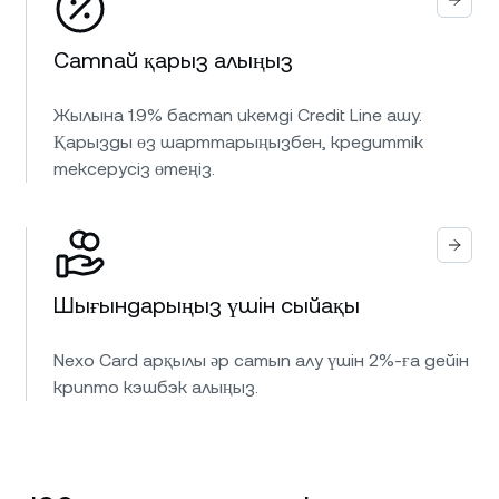
Сатпай қарыз алыңыз
Жылына 1.9% бастап икемді Credit Line ашу.
Қарызды өз шарттарыңызбен, кредиттік
тексерусіз өтеңіз.
Шығындарыңыз үшін сыйақы
Nexo Card арқылы әр сатып алу үшін 2%-ға дейін
крипто кэшбэк алыңыз.