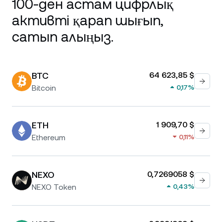
100-ден астам цифрлық
активті қарап шығып,
сатып алыңыз.
BTC
64 623,85 $
Bitcoin
0,17%
ETH
1 909,70 $
Ethereum
0,11%
NEXO
0,7269058 $
NEXO Token
0,43%