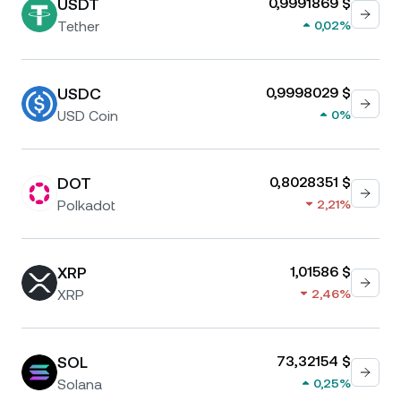
USDT
0,9991869 $
Tether
0,02%
USDC
0,9998029 $
USD Coin
0%
DOT
0,8028351 $
Polkadot
2,21%
XRP
1,01586 $
XRP
2,46%
SOL
73,32154 $
Solana
0,25%