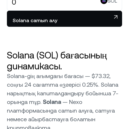
SOL
Solana сатып алу
Solana (SOL) бағасының
динамикасы.
Solana-дің ағымдағы бағасы — $73.32,
соңғы 24 сағатта өзгерісі 0.25%. Solana
нарықтық капиталдандыру бойынша 7-
орында тұр.
Solana
— Nexo
платформасында сатып алуға, сатуға
немесе айырбастауға болатын
криптовалюта.