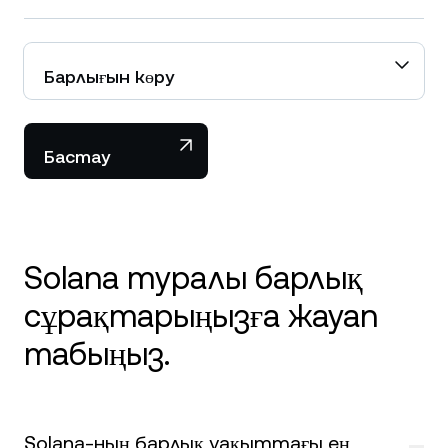
Барлығын көру
Бастау
Solana туралы барлық
сұрақтарыңызға жауап
табыңыз.
Solana-ның барлық уақыттағы ең