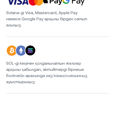
Solana-ді Visa, Mastercard, Apple Pay
немесе Google Pay арқылы бірден сатып
алыңыз.
SOL-ді кеңінен қолданылатын желілер
арқылы қабылдап, активтерді бірнеше
блокчейн арасында газ комиссиясынсыз
ауыстырыңыз.