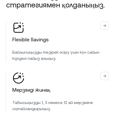
стратегиямен қолданыңыз.
Flexible Savings
Байлығыңызды тезірек өсіру үшін күн сайын
күрделі пайыз алыңыз.
Мерзімді жинақ
Табысыңызды 1, 3 немесе 12 ай мерзіміне
оңтайландырыңыз.