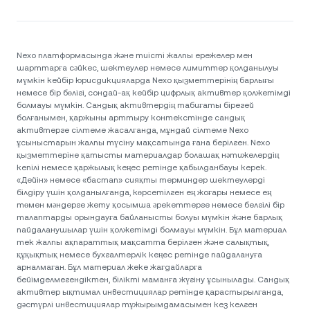
Nexo платформасында және тиісті жалпы ережелер мен
шарттарға сәйкес, шектеулер немесе лимиттер қолданылуы
мүмкін кейбір юрисдикцияларда Nexo қызметтерінің барлығы
немесе бір бөлігі, сондай-ақ кейбір цифрлық активтер қолжетімді
болмауы мүмкін. Сандық активтердің табиғаты бірегей
болғанымен, қаржыны арттыру контекстінде сандық
активтерге сілтеме жасалғанда, мұндай сілтеме Nexo
ұсыныстарын жалпы түсіну мақсатында ғана берілген. Nexo
қызметтеріне қатысты материалдар болашақ нәтижелердің
кепілі немесе қаржылық кеңес ретінде қабылданбауы керек.
«Дейін» немесе «бастап» сияқты терминдер шектеулерді
білдіру үшін қолданылғанда, көрсетілген ең жоғары немесе ең
төмен мәндерге жету қосымша әрекеттерге немесе белгілі бір
талаптарды орындауға байланысты болуы мүмкін және барлық
пайдаланушылар үшін қолжетімді болмауы мүмкін. Бұл материал
тек жалпы ақпараттық мақсатта берілген және салықтық,
құқықтық немесе бухгалтерлік кеңес ретінде пайдалануға
арналмаған. Бұл материал жеке жағдайларға
бейімделмегендіктен, білікті маманға жүгіну ұсынылады. Сандық
активтер ықтимал инвестициялар ретінде қарастырылғанда,
дәстүрлі инвестициялар тұжырымдамасымен кез келген