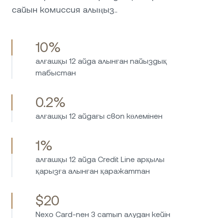
сайын комиссия алыңыз..
10%
алғашқы 12 айда алынған пайыздық
табыстан
0.2%
алғашқы 12 айдағы своп көлемінен
1%
алғашқы 12 айда Credit Line арқылы
қарызға алынған қаражаттан
$20
Nexo Card-пен 3 сатып алудан кейін