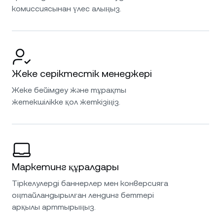
комиссиясынан үлес алыңыз.
Жеке серіктестік менеджері
Жеке бейімдеу және тұрақты
жетекшілікке қол жеткізіңіз.
Маркетинг құралдары
Тіркелулерді баннерлер мен конверсияға
оңтайландырылған лендинг беттері
арқылы арттырыңыз.