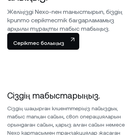
NEXO Token
NEXO
0,13%
Жаңалықтар мен шолулар
Желіңізді Nexo-пен таныстырып, біздің
Фьючерстер
Tether
USDT
0%
крипто серіктестік бағдарламамыз
Анықтама орталығы
Nexo Card
арқылы тұрақты табыс табыңыз.
USD Coin
USDC
0%
Қаржы академиясы
Серіктес болыңыз
Жеке клиенттер
Polkadot
DOT
1,50%
Адалдық бағдарламасы
XRP
XRP
1,69%
Solana
SOL
3,71%
Сіздің табыстарыңыз.
EURC
EURC
0,01%
Сіздің шақырған клиенттеріңіз пайыздық
табыс тапқан сайын, своп операцияларын
Барлық активтерді қарау
орындаған сайын, қарыз алған сайын немесе
Nexo картасымен транзакциялар жасаған