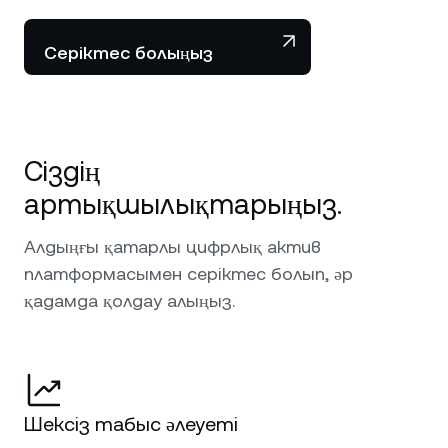
Серіктес болыңыз
Сіздің
артықшылықтарыңыз.
Алдыңғы қатарлы цифрлық актив
платформасымен серіктес болып, әр
қадамда қолдау алыңыз.
Шексіз табыс әлеуеті