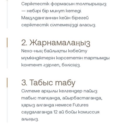
Серіктестік формасын толтырыңыз
— небәрі бір минут кетеді.
Мақұлданғаннан кейін бірегей
серіктестік сілтемеңізді аласыз.
2. Жарнамалаңыз
Nexo-ның байлықты көбейту
мүмкіндіктерін көрсететін тартымды
контент әзірлеп, бөлісіңіз.
3. Табыс табу
Сілтеме арқылы келгендер пайыз
табыс тапқанда, айырбастағанда,
қарыз алғанда немесе Futures
саудалағанда 12 ай бойы комиссия
алыңыз.