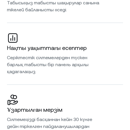
Табысыңыз табысты шақырулар санына
тікелей байланысты өседі.
Нақты уақыттағы есептер
Серіктестік сілтемелерден түскен
барлық табысты бір панель арқылы
қадағалаңыз.
Ұзартылған мерзім
Сілтемеңізді басқаннан кейін 30 күнге
дейін тіркелген пайдаланушылардан