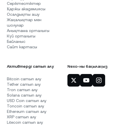
Серіктестіктер
Қаржы академиясы
Осалдықты ашу
Жаңалықтар мен
шолулар
Анықтама орталығы
Күй орталығы
Байланыс
Сайт картасы
Активтерді сатып алу
Nexo-ны бақылаңыз
Bitcoin сатып алу
Tether сатып алу
Tron сатып алу
Solana сатып алу
USD Coin сатып алу
Toncoin сатып алу
Ethereum сатып алу
XRP сатып алу
Litecoin сатып алу