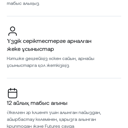
табыс алыңыз.
Үздік серіктестерге арналған
жеке ұсыныстар
Нәтиже деңгейіңіз өскен сайын, арнайы
ұсыныстарға қол жеткізіңіз.
12 айлық табыс ағыны
Әкелген әр клиент үшін алынған пайыздан,
айырбастау көлемінен, қарызға алынған
криптодан және Futures сауда