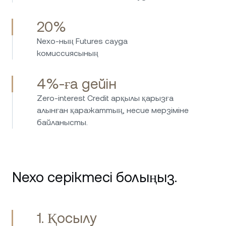
20%
Nexo-ның Futures сауда
комиссиясының
4%-ға дейін
Zero-interest Credit арқылы қарызға
алынған қаражаттың, несие мерзіміне
байланысты.
Nexo серіктесі болыңыз.
1. Қосылу