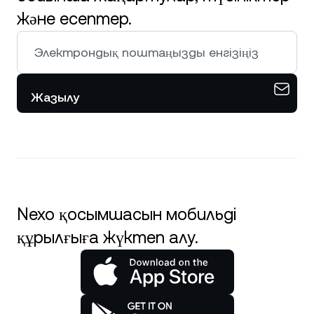
және есептер.
Жазылу
Nexo қосымшасын мобильді
құрылғыға жүктеп алу.