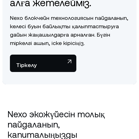
алға жетелейміз.
Nexo блокчейн технологиясын пайдаланып,
келесі буын байлықты қалыптастыруға
дайын жаңашылдарға арналған. Бүгін
тіркелгі ашып, іске кірісіңіз.
Тіркелу
Nexo экожүйесін толық
пайдаланып,
капиталыңызды