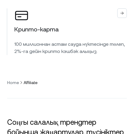
Крипто-карта
100 миллионнан астам сауда нүктесінде төлеп,
2%-ға дейін крипто кэшбэк алыңыз.
Home
Affiliate
Соңғы салалық трендтер
бойынша жаңартулар, түсініктер