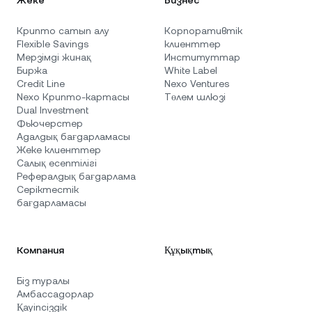
Крипто сатып алу
Корпоративтік
Flexible Savings
клиенттер
Мерзімді жинақ
Институттар
Биржа
White Label
Credit Line
Nexo Ventures
Nexo Крипто-картасы
Төлем шлюзі
Dual Investment
Фьючерстер
Адалдық бағдарламасы
Жеке клиенттер
Салық есептілігі
Рефералдық бағдарлама
Серіктестік
бағдарламасы
Компания
Құқықтық
Біз туралы
Амбассадорлар
Қауіпсіздік