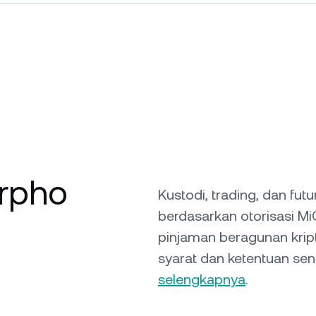
orpho
Kustodi, trading, dan fu
berdasarkan otorisasi M
pinjaman beragunan krip
syarat dan ketentuan send
selengkapnya
.