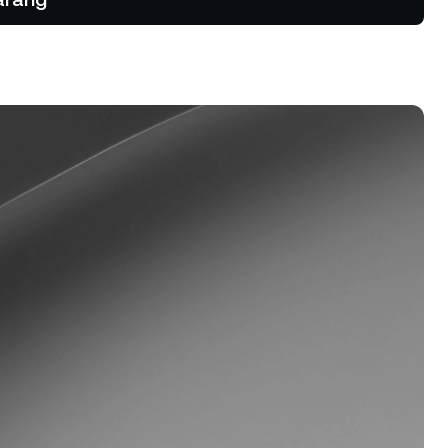
 tren turun
rogram Loyalitas
ka suku bunga tabungan lebih
nggi, suku bunga peminjaman lebih
ndah, dan lainnya.