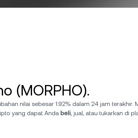
pho (MORPHO).
rubahan nilai sebesar 1.92% dalam 24 jam terakhi
ipto yang dapat Anda
beli
, jual, atau tukarkan di p