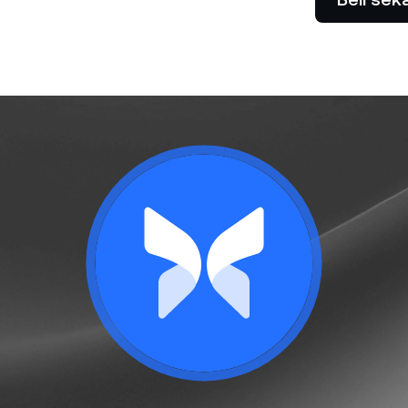
Izinkan klien Anda membayar
silkan yield tinggi sambil buy
dengan kripto.
w dan sell high.
Futures
Manfaatkan tren naik &
dengan perpetual.
Privat
P
i atas $100.000 membuka
Bu
e bantuan tersuai dari
ti
 relasi.
re