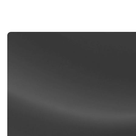
Ha
lo
Klien 
Akun d
akses k
manajer