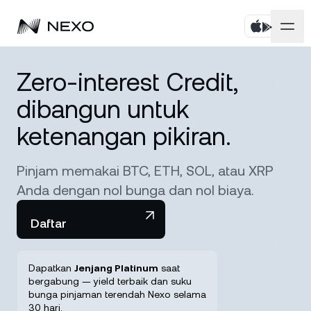
Pribadi
Zero-interest Credit,
dibangun untuk
Bisnis
Beli aset
ketenangan pikiran.
Flexible Savings
Pasar
Akun Korporat
Pinjam memakai BTC, ETH, SOL, atau XRP
Fixed-term Savings
Broker Primer
Perusahaan
Pasar naik
0,14%
dalam 24 jam terakhir
Anda dengan nol bunga dan nol biaya.
Dual Investment
White Label
Daftar
Pelokalan
Tentang
Bitcoin
BTC
0,15%
Bursa
Nexo Ventures
Keamanan
Dapatkan
Jenjang Platinum
saat
Ethereum
ETH
Credit Line
0,02%
Payment Gateway
bergabung — yield terbaik dan suku
Kemitraan
bunga pinjaman terendah Nexo selama
Zero-interest Credit
30 hari.