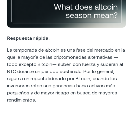
NEXO Token
NEXO
1,31 %
Noticias y análisis
Futuros
Tether
USDT
0,02 %
Centro de ayuda
Nexo Card
USD Coin
USDC
0 %
Wealth Academy
Respuesta rápida:
Clientes privados
La temporada de altcoin es una fase del mercado en la
Polkadot
DOT
2,28 %
que la mayoría de las criptomonedas alternativas —
Programa de fidelización
todo excepto Bitcoin— suben con fuerza y superan al
XRP
XRP
1,11 %
BTC durante un periodo sostenido. Por lo general,
sigue a un repunte liderado por Bitcoin, cuando los
Solana
SOL
0,02 %
inversores rotan sus ganancias hacia activos más
pequeños y de mayor riesgo en busca de mayores
rendimientos.
EURC
EURC
0,24 %
Explorá todos los activos