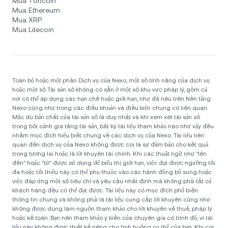
Mua Toncoin
Mua Ethereum
Mua XRP
Mua Litecoin
Toàn bộ hoặc một phần Dịch vụ của Nexo, một số tính năng của dịch vụ
hoặc một số Tài sản số không có sẵn ở một số khu vực pháp lý, gồm cả
nơi có thể áp dụng các hạn chế hoặc giới hạn, như đã nêu trên Nền tảng
Nexo cũng như trong các điều khoản và điều kiện chung có liên quan.
Mặc dù bản chất của tài sản số là duy nhất và khi xem xét tài sản số
trong bối cảnh gia tăng tài sản, bất kỳ tài liệu tham khảo nào như vậy đều
nhằm mục đích hiểu biết chung về các dịch vụ của Nexo. Tài liệu liên
quan đến dịch vụ của Nexo không được coi là sự đảm bảo cho kết quả
trong tương lai hoặc là lời khuyên tài chính. Khi các thuật ngữ như "lên
đến" hoặc "từ" được sử dụng để biểu thị giới hạn, việc đạt được ngưỡng tối
đa hoặc tối thiểu này có thể phụ thuộc vào các hành động bổ sung hoặc
việc đáp ứng một số tiêu chí và yêu cầu nhất định mà không phải tất cả
khách hàng đều có thể đạt được. Tài liệu này có mục đích phổ biến
thông tin chung và không phải là tài liệu cung cấp lời khuyên cũng như
không được dùng làm nguồn tham khảo cho lời khuyên về thuế, pháp lý
hoặc kế toán. Bạn nên tham khảo ý kiến của chuyên gia có trình độ, vì tài
liệu này không được thiết kế riêng cho tình huống cụ thể của bạn. Khi coi