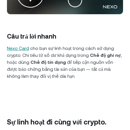
NEXO Token
NEXO
0,14%
Tin tức và chi tiết chuyên sâu
Futures
Tether
USDT
0%
Trung tâm Hỗ trợ
Nexo Card
USD Coin
USDC
0,01%
Wealth Academy
Câu trả lời nhanh
Khách hàng cá nhân
Nexo Card
cho bạn sự linh hoạt trong cách sử dụng
Polkadot
DOT
1,73%
crypto. Chi tiêu từ số dư khả dụng trong
Chế độ ghi nợ
,
Chương trình khách hàng thân thiết
hoặc dùng
Chế độ tín dụng
để tiếp cận nguồn vốn
XRP
XRP
0,68%
được bảo chứng bằng tài sản của bạn — tất cả mà
không làm thay đổi vị thế dài hạn.
Solana
SOL
0,83%
EURC
EURC
0,23%
Xem tất cả các tài sản
Sự linh hoạt đi cùng với crypto.