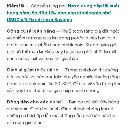
Kiếm lãi
— Các nền tảng như
Nexo cung cấp lãi suất
hàng năm lên đến 11% cho các stablecoin như
USDC với Fixed-term Savings
.
Công cụ tái cân bằng
— Khi Bitcoin tăng giá đột ngột
và chiếm tỷ trọng quá lớn trong portfolio của bạn, bạn
có thể bán một phần sang stablecoin. Khi nó giảm giá,
bạn có thể mua lại. Điều này buộc bạn phải chốt lời một
cách có kỷ luật và mua khi giá thấp.
Định vị giảm thiểu rủi ro
— Trong giai đoạn thị trường
cực kỳ bất ổn, các portfolio chuyên nghiệp thường tăng
phân bổ stablecoin lên 20-30% để bảo vệ vốn trong khi
vẫn duy trì vị thế để tái gia nhập nhanh chóng.
Dòng tiền cho các cơ hội
— Bạn có thể giữ 10% bằng
stablecoin để có thể hành động nhanh chóng khi có
những cơ hội hấp dẫn mà không cần phải bán các tài
sản nắm giữ khác.