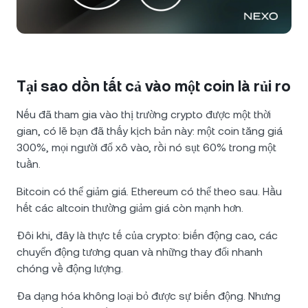
NEXO Token
NEXO
0,54%
Tin tức và chi tiết chuyên sâu
Futures
Tether
USDT
0,01%
Trung tâm Hỗ trợ
Nexo Card
USD Coin
USDC
0%
Wealth Academy
Tại sao dồn tất cả vào một coin là rủi ro
Khách hàng cá nhân
Nếu đã tham gia vào thị trường crypto được một thời
Polkadot
DOT
2,87%
gian, có lẽ bạn đã thấy kịch bản này: một coin tăng giá
Chương trình khách hàng thân thiết
300%, mọi người đổ xô vào, rồi nó sụt 60% trong một
XRP
XRP
2,93%
tuần.
Bitcoin có thể giảm giá. Ethereum có thể theo sau. Hầu
Solana
SOL
2,31%
hết các altcoin thường giảm giá còn mạnh hơn.
EURC
EURC
0,29%
Đôi khi, đây là thực tế của crypto: biến động cao, các
chuyển động tương quan và những thay đổi nhanh
Xem tất cả các tài sản
chóng về động lượng.
Đa dạng hóa không loại bỏ được sự biến động. Nhưng