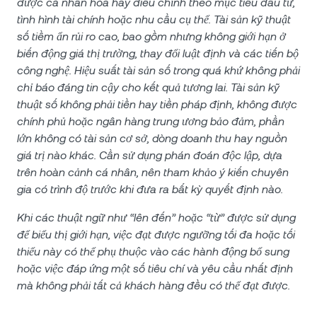
được cá nhân hóa hay điều chỉnh theo mục tiêu đầu tư,
tình hình tài chính hoặc nhu cầu cụ thể. Tài sản kỹ thuật
số tiềm ẩn rủi ro cao, bao gồm nhưng không giới hạn ở
biến động giá thị trường, thay đổi luật định và các tiến bộ
công nghệ. Hiệu suất tài sản số trong quá khứ không phải
chỉ báo đáng tin cậy cho kết quả tương lai. Tài sản kỹ
thuật số không phải tiền hay tiền pháp định, không được
chính phủ hoặc ngân hàng trung ương bảo đảm, phần
lớn không có tài sản cơ sở, dòng doanh thu hay nguồn
giá trị nào khác. Cần sử dụng phán đoán độc lập, dựa
trên hoàn cảnh cá nhân, nên tham khảo ý kiến chuyên
gia có trình độ trước khi đưa ra bất kỳ quyết định nào.
Khi các thuật ngữ như “lên đến” hoặc “từ” được sử dụng
để biểu thị giới hạn, việc đạt được ngưỡng tối đa hoặc tối
thiểu này có thể phụ thuộc vào các hành động bổ sung
hoặc việc đáp ứng một số tiêu chí và yêu cầu nhất định
mà không phải tất cả khách hàng đều có thể đạt được.