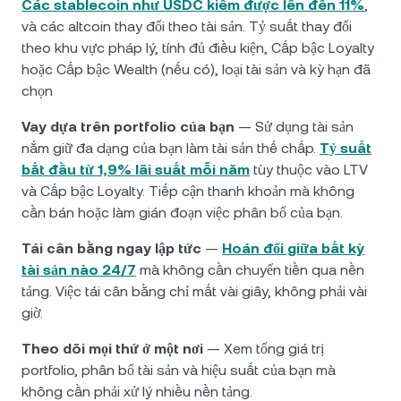
Các stablecoin như USDC kiếm được lên đến 11%
,
và các altcoin thay đổi theo tài sản. Tỷ suất thay đổi
theo khu vực pháp lý, tính đủ điều kiện, Cấp bậc Loyalty
hoặc Cấp bậc Wealth (nếu có), loại tài sản và kỳ hạn đã
chọn
Vay dựa trên portfolio của bạn
— Sử dụng tài sản
nắm giữ đa dạng của bạn làm tài sản thế chấp.
Tỷ suất
bắt đầu từ 1,9% lãi suất mỗi năm
tùy thuộc vào LTV
và Cấp bậc Loyalty. Tiếp cận thanh khoản mà không
cần bán hoặc làm gián đoạn việc phân bổ của bạn.
Tái cân bằng ngay lập tức
—
Hoán đổi giữa bất kỳ
tài sản nào 24/7
mà không cần chuyển tiền qua nền
tảng. Việc tái cân bằng chỉ mất vài giây, không phải vài
giờ.
Theo dõi mọi thứ ở một nơi
— Xem tổng giá trị
portfolio, phân bổ tài sản và hiệu suất của bạn mà
không cần phải xử lý nhiều nền tảng.