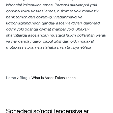
ishonchli ko'rsatkich emas. Raqamli aktivlar pul yoki
qonuniy to'lov vositasi emas, hukumat yoki markaziy
bank tomonidan qo'llab-quvvatlanmaydi va
ko'pchiligining hech qanday asosiy aktivlari, daromad
oqimi yoki boshqa qiymat manbai yo'q. Shaxsiy
sharoitlarga asoslangan mustaqil hukm qo'llanilishi kerak
va har qanday qaror qabul qilishdan oldin malakali
mutaxassis bilan maslahatlashish tavsiya etiladi.
Home
Blog
What Is Asset Tokenization
Sohadagi so‘nggi tendensiyalar