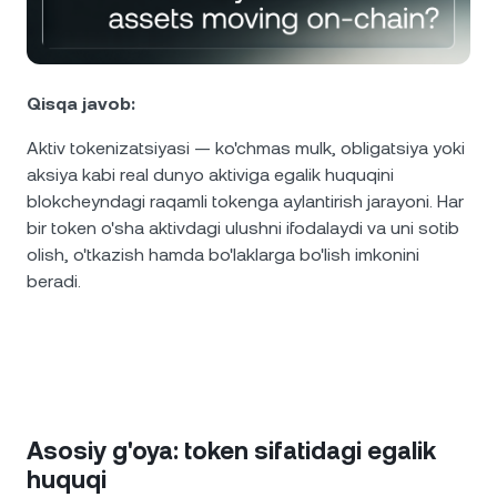
NEXO Token
NEXO
1,41%
Yangiliklar va tahlillar
Fyucherslar
Tether
USDT
0,03%
Yordam markazi
Nexo Card
Qisqa javob:
USD Coin
USDC
0%
Boylik Akademiyasi
Aktiv tokenizatsiyasi — ko'chmas mulk, obligatsiya yoki
aksiya kabi real dunyo aktiviga egalik huquqini
Xususiy mijozlar
Polkadot
DOT
0,54%
blokcheyndagi raqamli tokenga aylantirish jarayoni. Har
bir token o'sha aktivdagi ulushni ifodalaydi va uni sotib
Sodiqlik dasturi
XRP
XRP
1,30%
olish, o'tkazish hamda bo'laklarga bo'lish imkonini
beradi.
Solana
SOL
1,33%
EURC
EURC
0,31%
Barcha aktivlarni ko‘rib chiqing
Asosiy g'oya: token sifatidagi egalik
huquqi