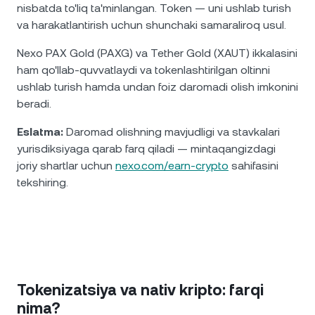
nisbatda to'liq ta'minlangan. Token — uni ushlab turish
va harakatlantirish uchun shunchaki samaraliroq usul.
Nexo PAX Gold (PAXG) va Tether Gold (XAUT) ikkalasini
ham qo'llab-quvvatlaydi va tokenlashtirilgan oltinni
ushlab turish hamda undan foiz daromadi olish imkonini
beradi.
Eslatma:
Daromad olishning mavjudligi va stavkalari
yurisdiksiyaga qarab farq qiladi — mintaqangizdagi
joriy shartlar uchun
nexo.com/earn-crypto
sahifasini
tekshiring.
Tokenizatsiya va nativ kripto: farqi
nima?