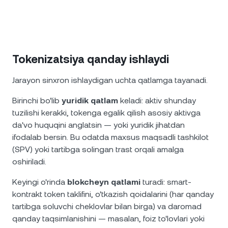
Tokenizatsiya qanday ishlaydi
Jarayon sinxron ishlaydigan uchta qatlamga tayanadi.
Birinchi bo'lib
yuridik qatlam
keladi: aktiv shunday
tuzilishi kerakki, tokenga egalik qilish asosiy aktivga
da'vo huquqini anglatsin — yoki yuridik jihatdan
ifodalab bersin. Bu odatda maxsus maqsadli tashkilot
(SPV) yoki tartibga solingan trast orqali amalga
oshiriladi.
Keyingi o'rinda
blokcheyn qatlami
turadi: smart-
kontrakt token taklifini, o'tkazish qoidalarini (har qanday
tartibga soluvchi cheklovlar bilan birga) va daromad
qanday taqsimlanishini — masalan, foiz to'lovlari yoki