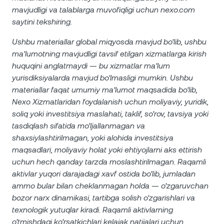
mavjudligi va talablarga muvofiqligi uchun nexo.com
saytini tekshiring.
Ushbu materiallar global miqyosda mavjud bo'lib, ushbu
ma'lumotning mavjudligi tavsif etilgan xizmatlarga kirish
huquqini anglatmaydi — bu xizmatlar ma'lum
yurisdiksiyalarda mavjud bo'lmasligi mumkin. Ushbu
materiallar faqat umumiy ma'lumot maqsadida bo'lib,
Nexo Xizmatlaridan foydalanish uchun moliyaviy, yuridik,
soliq yoki investitsiya maslahati, taklif, so'rov, tavsiya yoki
tasdiqlash sifatida mo'ljallanmagan va
shaxsiylashtirilmagan, yoki alohida investitsiya
maqsadlari, moliyaviy holat yoki ehtiyojlarni aks ettirish
uchun hech qanday tarzda moslashtirilmagan. Raqamli
aktivlar yuqori darajadagi xavf ostida bo'lib, jumladan
ammo bular bilan cheklanmagan holda — o'zgaruvchan
bozor narx dinamikasi, tartibga solish o'zgarishlari va
texnologik yutuqlar kiradi. Raqamli aktivlarning
o'tmishdagi ko'rsatkichlari kelajak natijalari uchun