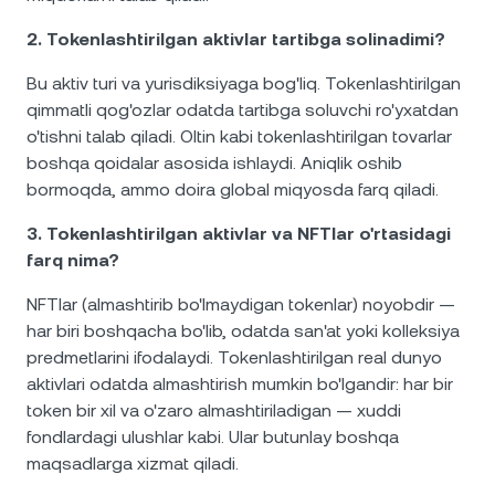
2. Tokenlashtirilgan aktivlar tartibga solinadimi?
Bu aktiv turi va yurisdiksiyaga bog'liq. Tokenlashtirilgan
qimmatli qog'ozlar odatda tartibga soluvchi ro'yxatdan
o'tishni talab qiladi. Oltin kabi tokenlashtirilgan tovarlar
boshqa qoidalar asosida ishlaydi. Aniqlik oshib
bormoqda, ammo doira global miqyosda farq qiladi.
3. Tokenlashtirilgan aktivlar va NFTlar o'rtasidagi
farq nima?
NFTlar (almashtirib bo'lmaydigan tokenlar) noyobdir —
har biri boshqacha bo'lib, odatda san'at yoki kolleksiya
predmetlarini ifodalaydi. Tokenlashtirilgan real dunyo
aktivlari odatda almashtirish mumkin bo'lgandir: har bir
token bir xil va o'zaro almashtiriladigan — xuddi
fondlardagi ulushlar kabi. Ular butunlay boshqa
maqsadlarga xizmat qiladi.