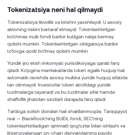
Tokenizatsiya neni hal qilmaydi
Tokenizatsiya likvidlik va kirishni yaxshilaydi. U asosiy
aktivning riskini bartaraf etmaydi. Tokenlashtirilgan
ko'chmas mulk fondi baribir kutilgan natija bermay
qolishi mumkin. Tokenlashtirilgan obligatsiya baribir
to'lovga qodir bo'lmay qolishi mumkin.
Yuridik ijro etish imkoniyati yurisdiksiyaga qarab farq
qiladi. Ko'pgina mamlakatlarda token egalik huquqi hali
avtomatik ravishda asosiy mulkka yuridik huquq sifatida
tan olinmaydi. Investorlar token atrofidagi yuridik
tuzilmalarga tayanadi va bu tuzilmalar sifat hamda
shaffoflik jihatidan sezilarli darajada farq qiladi.
Tartibga solish doiralari hali shakllanmoqda. Taraqqiyot
real — BlackRock'ning BUIDL fondi, SEC'ning
tokenlashtiriladigan qimmatli qog'ozlar bilan ishlashi va
litsenziyalangan on-chain derivativlarning paydo