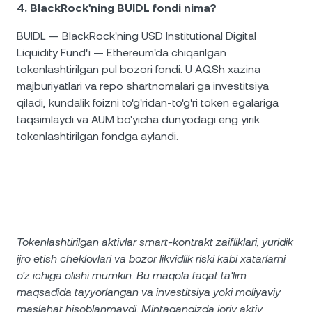
4. BlackRock'ning BUIDL fondi nima?
BUIDL — BlackRock'ning USD Institutional Digital
Liquidity Fund'i — Ethereum'da chiqarilgan
tokenlashtirilgan pul bozori fondi. U AQSh xazina
majburiyatlari va repo shartnomalari ga investitsiya
qiladi, kundalik foizni to'g'ridan-to'g'ri token egalariga
taqsimlaydi va AUM bo'yicha dunyodagi eng yirik
tokenlashtirilgan fondga aylandi.
Tokenlashtirilgan aktivlar smart-kontrakt zaifliklari, yuridik
ijro etish cheklovlari va bozor likvidlik riski kabi xatarlarni
o'z ichiga olishi mumkin. Bu maqola faqat ta'lim
maqsadida tayyorlangan va investitsiya yoki moliyaviy
maslahat hisoblanmaydi. Mintaqangizda joriy aktiv