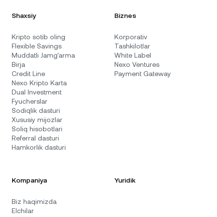
Shaxsiy
Biznes
Kripto sotib oling
Korporativ
Flexible Savings
Tashkilotlar
Muddatli Jamg‘arma
White Label
Birja
Nexo Ventures
Credit Line
Payment Gateway
Nexo Kripto Karta
Dual Investment
Fyucherslar
Sodiqlik dasturi
Xususiy mijozlar
Soliq hisobotlari
Referral dasturi
Hamkorlik dasturi
Kompaniya
Yuridik
Biz haqimizda
Elchilar