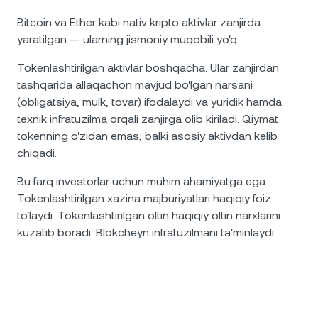
Bitcoin va Ether kabi nativ kripto aktivlar zanjirda
yaratilgan — ularning jismoniy muqobili yo'q.
Tokenlashtirilgan aktivlar boshqacha. Ular zanjirdan
tashqarida allaqachon mavjud bo'lgan narsani
(obligatsiya, mulk, tovar) ifodalaydi va yuridik hamda
texnik infratuzilma orqali zanjirga olib kiriladi. Qiymat
tokenning o'zidan emas, balki asosiy aktivdan kelib
chiqadi.
Bu farq investorlar uchun muhim ahamiyatga ega.
Tokenlashtirilgan xazina majburiyatlari haqiqiy foiz
to'laydi. Tokenlashtirilgan oltin haqiqiy oltin narxlarini
kuzatib boradi. Blokcheyn infratuzilmani ta'minlaydi.