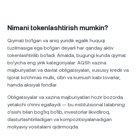
Nimani tokenlashtirish mumkin?
Qiymati bo'lgan va aniq yuridik egalik huquqi
tuzilmasiga ega bo'lgan deyarli har qanday aktiv
tokenlashtirilib bo'ladi. Amalda, bugungi kunda qiymat
bo'yicha eng yirik kategoriyalar: AQSh xazina
majburiyatlari va davlat obligatsiyalari, xususiy kredit va
tijorat ko'chmas mulki, oltin va kumush kabi tovarlar,
hamda aksiyali fondlar.
Obligatsiyalar va xazina majburiyatlari hozir bozorda
yetakchi o'rinni egallaydi — bu institutsional talabning
o'sishi bilan bog'liq bo'lib, investorlar likvidliroq,
dasturlashtiriladigan va kompozitsiyalanadigan
moliyaviy vositalarni qidirmoqda.