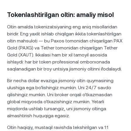
Tokenlashtirilgan oltin: amaliy misol
Oltin amalda tokenizatsiyaning eng aniq misollaridan
biridir. Eng yaxlit ishlab chiqilgan ikkita tokenlashtirilgan
oltin mahsuloti — bu Paxos tomonidan chiqarilgan PAX
Gold (PAXG) va Tether tomonidan chiqarilgan Tether
Gold (XAUT). Ikkalasi ham bir xil tamoyil asosida
ishlaydi: har bir token professional omborxonada
saqlanadigan bir troy untsiya jismoniy oltinni ifodalaydi.
Bir necha dollar evaziga jismoniy oltin quymasining
ulushiga ega bo'lishingiz mumkin. Uni 24/7 savdo
qilishingiz mumkin. Uni broker orqali o'tkazmasdan
global miqyosda o'tkazishingiz mumkin. Yetarli
miqdorda ushlab tursangiz, uni jismoniy oltinga
almashtirish huquqiga egasiz.
Oltin haqiqiy, mustaqil ravishda tekshirilgan va 1:1