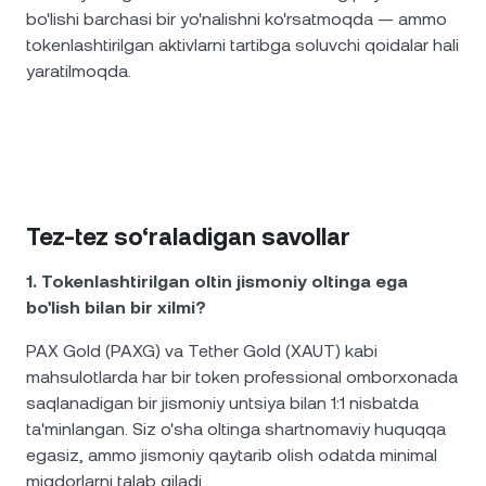
bo'lishi barchasi bir yo'nalishni ko'rsatmoqda — ammo
tokenlashtirilgan aktivlarni tartibga soluvchi qoidalar hali
yaratilmoqda.
Tez-tez so‘raladigan savollar
1. Tokenlashtirilgan oltin jismoniy oltinga ega
bo'lish bilan bir xilmi?
PAX Gold (PAXG) va Tether Gold (XAUT) kabi
mahsulotlarda har bir token professional omborxonada
saqlanadigan bir jismoniy untsiya bilan 1:1 nisbatda
ta'minlangan. Siz o'sha oltinga shartnomaviy huquqqa
egasiz, ammo jismoniy qaytarib olish odatda minimal
miqdorlarni talab qiladi.