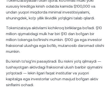
Tokenizatsiyadan oldin tijorat ko'chmas mulki yoki
xususiy kreditga kirish odatda kamida $100,000 va
undan yuqori miqdorda minimal investitsiyalarni,
shuningdek, ko'p yillik likvidlik yo'qligini talab qilardi.
Tokenizatsiya aktivlarni kichikroq birliklarga bo'ladi. $10
million qiymatidagi mulk har biri $10 dan bo'lgan bir
million tokenga bo'linishi mumkin. $100 ga ega investor
fraksional ulushga ega bo'lib, mutanosib daromad olishi
mumkin.
Bu kirish to'sig'ini pasaytiradi. Bu riskni yo'q qilmaydi —
tushayotgan aktivdagi fraksional ulush baribir qiymatini
yo'qotadi — lekin ilgari faqat institutlar va yuqori
kapitalga ega investorlar uchun mavjud bo'lgan aktiv
sinflarini ochadi.