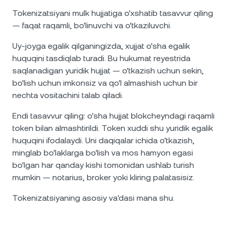
Tokenizatsiyani mulk hujjatiga o'xshatib tasavvur qiling
— faqat raqamli, bo'linuvchi va o'tkaziluvchi.
Uy-joyga egalik qilganingizda, xujjat o'sha egalik
huquqini tasdiqlab turadi. Bu hukumat reyestrida
saqlanadigan yuridik hujjat — o'tkazish uchun sekin,
bo'lish uchun imkonsiz va qo'l almashish uchun bir
nechta vositachini talab qiladi.
Endi tasavvur qiling: o'sha hujjat blokcheyndagi raqamli
token bilan almashtirildi. Token xuddi shu yuridik egalik
huquqini ifodalaydi. Uni daqiqalar ichida o'tkazish,
minglab bo'laklarga bo'lish va mos hamyon egasi
bo'lgan har qanday kishi tomonidan ushlab turish
mumkin — notarius, broker yoki kliring palatasisiz.
Tokenizatsiyaning asosiy va'dasi mana shu.