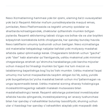
Nexo Xizmatlarining hammasi yoki bir qismi, ularning ba’zi xususiyatlari
yoki ba’zi Raqamli Aktivlar ma’lum yurisdiksiyalarda mavjud emas,
jumladan, Nexo Platformasida va tegishli umumiy qoidalar va
shartlarda ko‘rsatilganidek, cheklovlar qo‘llanilishi mumkin bo‘lgan
joylarda. Raqamli aktivlarning tabiati o‘ziga xos bo‘lsa-da va ular boylikni
ko‘paytirish kontekstida ko‘rib chiqilganda, har qanday bunday havola
Nexo takliflarini umumiy tushunish uchun berilgan. Nexo xizmatlariga
oid materiallar kelajakdagi natijalar kafolati yoki moliyaviy maslahat
sifatida qabul qilinmasligi kerak. Chegaralarni bildirish uchun “gacha”
yoki “dan” kabi atamalar qoʻllanilganda, ushbu maksimal yoki minimal
chegaralarga erishish qoʻshimcha harakatlarga yoki barcha mijozlar
uchun mavjud boʻlmasligi mumkin boʻlgan maʼlum mezon va
talablarning bajarilishiga bogʻliq boʻlishi mumkin. Ushbu material faqat
umumiy maʼlumot maqsadlarida taqdim etilgan boʻlib, soliq, yuridik
yoki buxgalteriya boʻyicha maslahat berish uchun moʻljallanmagan va
unga tayanmaslik kerak. Ushbu material sizning shaxsiy holatingizga
moslashtirilmaganligi sababli malakali mutaxassis bilan
maslahatlashingiz kerak. Raqamli aktivlarga potentsial investitsiyalar
sifatida havola qilinganda, investitsiyalarning anʼanaviy tushunchasi
bilan har qanday oʻxshashliklar butunlay tasodifiydir, shuning uchun
ular oʻrtasidagi har qanday oʻxshashlikni ataylab yoki maqsadli deb