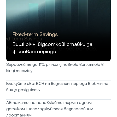
Fixed-term Savings
Вищі річні відсоткові ставки за
фіксовані періоди.
Заробляйте до 11% річних з повною виплатою в
кінці терміну.
Блокуйте свої BCH на визначені періоди в обмін на
вищу дохідність.
Автоматично поновлюйте термін одним
дотиком і насолоджуйтеся безперервним
зростанням.