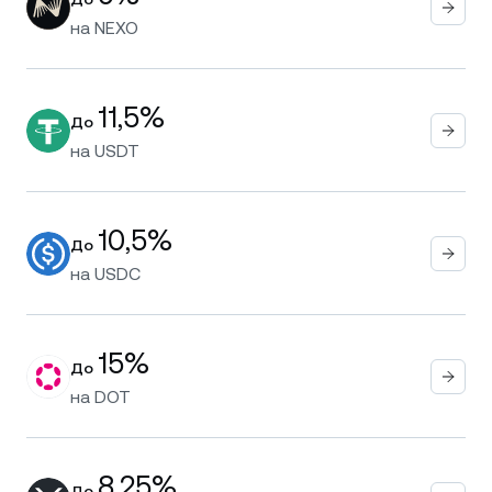
на
NEXO
11,5%
До
на
USDT
10,5%
До
на
USDC
15%
До
на
DOT
8,25%
До