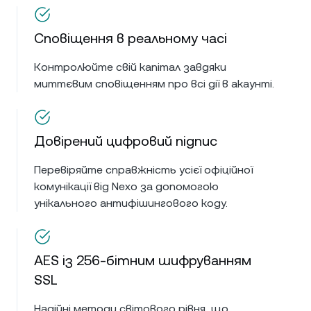
Сповіщення в реальному часі
Контролюйте свій капітал завдяки
миттєвим сповіщенням про всі дії в акаунті.
Довірений цифровий підпис
Перевіряйте справжність усієї офіційної
комунікації від Nexo за допомогою
унікального антифішингового коду.
AES із 256-бітним шифруванням
SSL
Надійні методи світового рівня, що