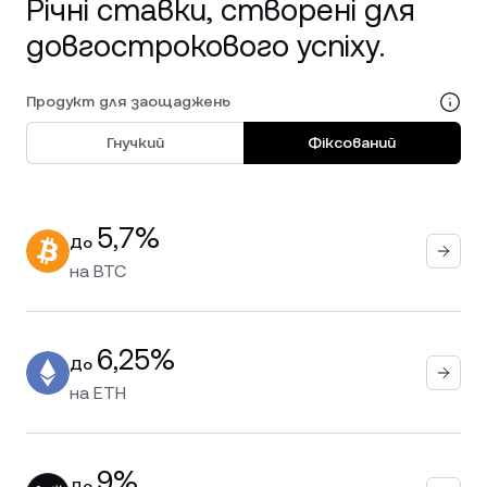
Річні ставки, створені для
довгострокового успіху.
Продукт для заощаджень
Гнучкий
Фіксований
5,7%
До
на
BTC
6,25%
До
на
ETH
9%
До