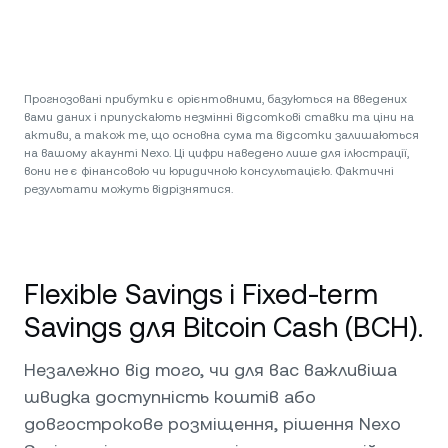
Прогнозовані прибутки є орієнтовними, базуються на введених
вами даних і припускають незмінні відсоткові ставки та ціни на
активи, а також те, що основна сума та відсотки залишаються
на вашому акаунті Nexo. Ці цифри наведено лише для ілюстрації,
вони не є фінансовою чи юридичною консультацією. Фактичні
результати можуть відрізнятися.
Flexible Savings і Fixed-term
Savings для Bitcoin Cash (BCH).
Незалежно від того, чи для вас важливіша
швидка доступність коштів або
довгострокове розміщення, рішення Nexo