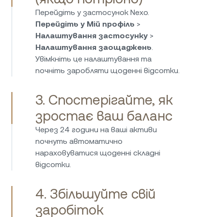
та регулюються. Розумний вибір для
Перейдіть у застосунок Nexo.
пасивного доходу від заощаджень у фіаті!
Перейдіть у Мій профіль
>
Налаштування застосунку
>
Налаштування заощаджень
.
Увімкніть це налаштування та
Я користуюся Nexo вже понад чотири
почніть заробляти щоденні відсотки.
роки й мушу сказати, що це одна з
найкращих платформ для отримання
дуже високих відсоткових ставок на ваші
3. Спостерігайте, як
криптовалюти та стейблкоїни. У них
зростає ваш баланс
хороші стандарти безпеки та чудове
обслуговування клієнтів. Максимально
Через 24 години на ваші активи
задоволений вибором.
почнуть автоматично
нараховуватися щоденні складні
відсотки.
4. Збільшуйте свій
заробіток