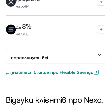
на
XRP
8%
До
на
SOL
переглянути всі
Дізнайтеся більше про Flexible Savings
Відгуки клієнтів про Nexo.