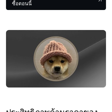
NEXO Token
NEXO
0.52%
ซื้อตอนนี้
ข่าวสารและข้อมูลเชิงลึก
ฟิวเจอร์ส
Tether
USDT
0.03%
ศูนย์ช่วยเหลือ
Nexo Card
USD Coin
USDC
0%
Wealth Academy
ลูกค้าไพรเวต
Polkadot
DOT
2.34%
โปรแกรม Loyalty
XRP
XRP
2.24%
Solana
SOL
1.56%
EURC
EURC
0.21%
ดูสินทรัพย์ทั้งหมด