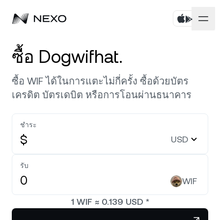
บุคคล
ซื้อ Dogwifhat.
ธุรกิจ
ซื้อสินทรัพย์
ซื้อ WIF ได้ในการแตะไม่กี่ครั้ง ซื้อด้วยบัตร
เครดิต บัตรเดบิต หรือการโอนผ่านธนาคาร
ออมทรัพย์แบบยืดหยุ่น
ตลาด
บัญชีองค์กร
Fixed-term Savings
ชำระ
ไพรมโบรกเกอร์
บริษัท
ตลาดลดลง
-0.68%
ในช่วง 24 ชั่วโมงที่ผ่านมา
$
USD
Dual Investment
White Label
ภาษาและภูมิภาค
เกี่ยวกับ
Bitcoin
BTC
รับ
0.75%
Exchange
Nexo Ventures
WIF
ความปลอดภัย
Ethereum
ETH
Credit Line
0.42%
Payment Gateway
1
WIF
≈
0.139
USD
*
พันธมิตร
Zero-interest Credit