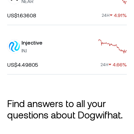
NEAR
US$1.63608
4.91%
24H
Injective
INJ
US$4.49805
4.66%
24H
Find answers to all your
questions about Dogwifhat.