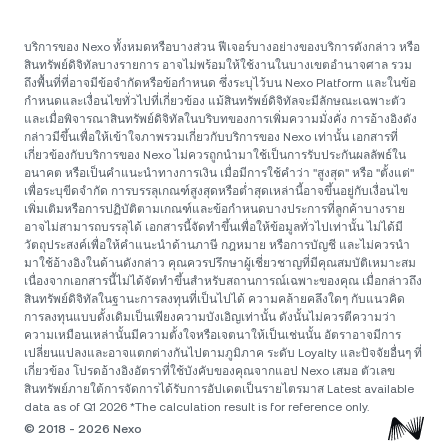
บริการของ Nexo ทั้งหมดหรือบางส่วน ฟีเจอร์บางอย่างของบริการดังกล่าว หรือ
สินทรัพย์ดิจิทัลบางรายการ อาจไม่พร้อมให้ใช้งานในบางเขตอำนาจศาล รวม
ถึงพื้นที่ที่อาจมีข้อจำกัดหรือข้อกำหนด ซึ่งระบุไว้บน Nexo Platform และในข้อ
กำหนดและเงื่อนไขทั่วไปที่เกี่ยวข้อง แม้สินทรัพย์ดิจิทัลจะมีลักษณะเฉพาะตัว
และเมื่อพิจารณาสินทรัพย์ดิจิทัลในบริบทของการเพิ่มความมั่งคั่ง การอ้างอิงดัง
กล่าวมีขึ้นเพื่อให้เข้าใจภาพรวมเกี่ยวกับบริการของ Nexo เท่านั้น เอกสารที่
เกี่ยวข้องกับบริการของ Nexo ไม่ควรถูกนำมาใช้เป็นการรับประกันผลลัพธ์ใน
อนาคต หรือเป็นคำแนะนำทางการเงิน เมื่อมีการใช้คำว่า "สูงสุด" หรือ "ตั้งแต่"
เพื่อระบุขีดจำกัด การบรรลุเกณฑ์สูงสุดหรือต่ำสุดเหล่านี้อาจขึ้นอยู่กับเงื่อนไข
เพิ่มเติมหรือการปฏิบัติตามเกณฑ์และข้อกำหนดบางประการที่ลูกค้าบางราย
อาจไม่สามารถบรรลุได้ เอกสารนี้จัดทำขึ้นเพื่อให้ข้อมูลทั่วไปเท่านั้น ไม่ได้มี
วัตถุประสงค์เพื่อให้คำแนะนำด้านภาษี กฎหมาย หรือการบัญชี และไม่ควรนำ
มาใช้อ้างอิงในด้านดังกล่าว คุณควรปรึกษาผู้เชี่ยวชาญที่มีคุณสมบัติเหมาะสม
เนื่องจากเอกสารนี้ไม่ได้จัดทำขึ้นสำหรับสถานการณ์เฉพาะของคุณ เมื่อกล่าวถึง
สินทรัพย์ดิจิทัลในฐานะการลงทุนที่เป็นไปได้ ความคล้ายคลึงใดๆ กับแนวคิด
การลงทุนแบบดั้งเดิมเป็นเพียงความบังเอิญเท่านั้น ดังนั้นไม่ควรตีความว่า
ความเหมือนเหล่านั้นมีความตั้งใจหรือเจตนาให้เป็นเช่นนั้น อัตราอาจมีการ
เปลี่ยนแปลงและอาจแตกต่างกันไปตามภูมิภาค ระดับ Loyalty และปัจจัยอื่นๆ ที่
เกี่ยวข้อง โปรดอ้างอิงอัตราที่ใช้บังคับของคุณจากแอป Nexo เสมอ ตัวเลข
สินทรัพย์ภายใต้การจัดการได้รับการอัปเดตเป็นรายไตรมาส Latest available
data as of Q1 2026 *The calculation result is for reference only.
© 2018 - 2026 Nexo