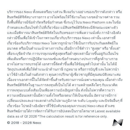
บริการของ Nexo ทั้งหมดหรือบางส่วน ฟีเจอร์บางอย่างของบริการดังกล่าว หรือ
สินทรัพย์ดิจิทัลบางรายการ อาจไม่พร้อมให้ใช้งานในบางเขตอำนาจศาล รวม
ถึงพื้นที่ที่อาจมีข้อจำกัดหรือข้อกำหนด ซึ่งระบุไว้บน Nexo Platform และในข้อ
กำหนดและเงื่อนไขทั่วไปที่เกี่ยวข้อง แม้สินทรัพย์ดิจิทัลจะมีลักษณะเฉพาะตัว
และเมื่อพิจารณาสินทรัพย์ดิจิทัลในบริบทของการเพิ่มความมั่งคั่ง การอ้างอิงดัง
กล่าวมีขึ้นเพื่อให้เข้าใจภาพรวมเกี่ยวกับบริการของ Nexo เท่านั้น เอกสารที่
เกี่ยวข้องกับบริการของ Nexo ไม่ควรถูกนำมาใช้เป็นการรับประกันผลลัพธ์ใน
อนาคต หรือเป็นคำแนะนำทางการเงิน เมื่อมีการใช้คำว่า "สูงสุด" หรือ "ตั้งแต่"
เพื่อระบุขีดจำกัด การบรรลุเกณฑ์สูงสุดหรือต่ำสุดเหล่านี้อาจขึ้นอยู่กับเงื่อนไข
เพิ่มเติมหรือการปฏิบัติตามเกณฑ์และข้อกำหนดบางประการที่ลูกค้าบางราย
อาจไม่สามารถบรรลุได้ เอกสารนี้จัดทำขึ้นเพื่อให้ข้อมูลทั่วไปเท่านั้น ไม่ได้มี
วัตถุประสงค์เพื่อให้คำแนะนำด้านภาษี กฎหมาย หรือการบัญชี และไม่ควรนำ
มาใช้อ้างอิงในด้านดังกล่าว คุณควรปรึกษาผู้เชี่ยวชาญที่มีคุณสมบัติเหมาะสม
เนื่องจากเอกสารนี้ไม่ได้จัดทำขึ้นสำหรับสถานการณ์เฉพาะของคุณ เมื่อกล่าวถึง
สินทรัพย์ดิจิทัลในฐานะการลงทุนที่เป็นไปได้ ความคล้ายคลึงใดๆ กับแนวคิด
การลงทุนแบบดั้งเดิมเป็นเพียงความบังเอิญเท่านั้น ดังนั้นไม่ควรตีความว่า
ความเหมือนเหล่านั้นมีความตั้งใจหรือเจตนาให้เป็นเช่นนั้น อัตราอาจมีการ
เปลี่ยนแปลงและอาจแตกต่างกันไปตามภูมิภาค ระดับ Loyalty และปัจจัยอื่นๆ ที่
เกี่ยวข้อง โปรดอ้างอิงอัตราที่ใช้บังคับของคุณจากแอป Nexo เสมอ ตัวเลข
สินทรัพย์ภายใต้การจัดการได้รับการอัปเดตเป็นรายไตรมาส Latest available
data as of Q1 2026 *The calculation result is for reference only.
© 2018 - 2026 Nexo