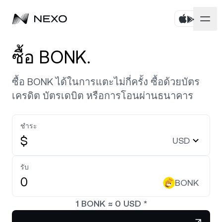
บุคคล
ซื้อ BONK.
ธุรกิจ
ซื้อสินทรัพย์
ซื้อ BONK ได้ในการแตะไม่กี่ครั้ง ซื้อด้วยบัตร
เครดิต บัตรเดบิต หรือการโอนผ่านธนาคาร
ออมทรัพย์แบบยืดหยุ่น
ตลาด
บัญชีองค์กร
Fixed-term Savings
ชำระ
ไพรมโบรกเกอร์
บริษัท
ตลาดเพิ่มขึ้น
0.31%
ในช่วง 24 ชั่วโมงที่ผ่านมา
$
USD
Dual Investment
White Label
ภาษาและภูมิภาค
เกี่ยวกับ
Bitcoin
BTC
รับ
0.27%
Exchange
Nexo Ventures
BONK
ความปลอดภัย
Ethereum
ETH
Credit Line
0.35%
Payment Gateway
1
BONK
≈
0
USD
*
พันธมิตร
Zero-interest Credit