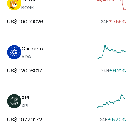
BONK
US$0.0000026
7.55%
24H
Cardano
ADA
US$0.2008017
6.21%
24H
XPL
XPL
US$0.0770172
5.70%
24H