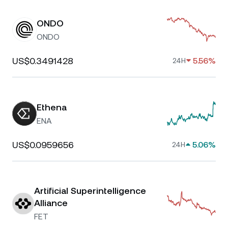
ONDO
ONDO
US$0.3491428
5.56%
24H
Ethena
ENA
US$0.0959656
5.06%
24H
Artificial Superintelligence
Alliance
FET