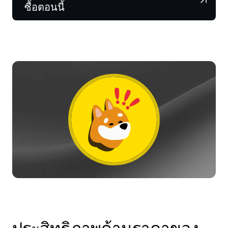
NEXO Token
NEXO
0.31%
ซื้อตอนนี้
ข่าวสารและข้อมูลเชิงลึก
ฟิวเจอร์ส
Tether
USDT
0.03%
ศูนย์ช่วยเหลือ
Nexo Card
USD Coin
USDC
0%
Wealth Academy
ลูกค้าไพรเวต
Polkadot
DOT
1.91%
โปรแกรม Loyalty
XRP
XRP
0.92%
Solana
SOL
0.44%
EURC
EURC
0.08%
ดูสินทรัพย์ทั้งหมด