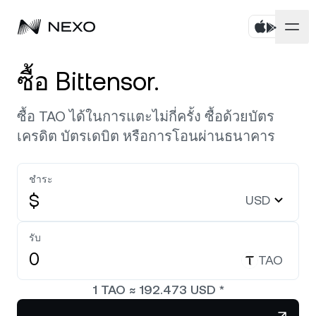
บุคคล
ซื้อ Bittensor.
ธุรกิจ
ซื้อสินทรัพย์
ซื้อ TAO ได้ในการแตะไม่กี่ครั้ง ซื้อด้วยบัตร
เครดิต บัตรเดบิต หรือการโอนผ่านธนาคาร
ออมทรัพย์แบบยืดหยุ่น
ตลาด
บัญชีองค์กร
Fixed-term Savings
ชำระ
ไพรมโบรกเกอร์
บริษัท
ตลาดลดลง
-0.41%
ในช่วง 24 ชั่วโมงที่ผ่านมา
$
USD
Dual Investment
White Label
ภาษาและภูมิภาค
เกี่ยวกับ
Bitcoin
BTC
รับ
0.89%
Exchange
Nexo Ventures
TAO
ความปลอดภัย
Ethereum
ETH
Credit Line
0.29%
Payment Gateway
1
TAO
≈
192.473
USD
*
พันธมิตร
Zero-interest Credit