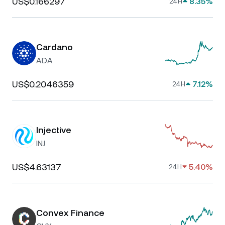
US$0.166297
8.35%
24H
Cardano
ADA
US$0.2046359
7.12%
24H
Injective
INJ
US$4.63137
5.40%
24H
Convex Finance