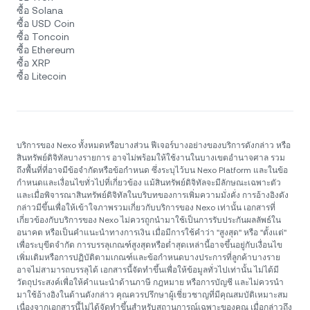
ซื้อ Solana
ซื้อ USD Coin
ซื้อ Toncoin
ซื้อ Ethereum
ซื้อ XRP
ซื้อ Litecoin
บริการของ Nexo ทั้งหมดหรือบางส่วน ฟีเจอร์บางอย่างของบริการดังกล่าว หรือ
สินทรัพย์ดิจิทัลบางรายการ อาจไม่พร้อมให้ใช้งานในบางเขตอำนาจศาล รวม
ถึงพื้นที่ที่อาจมีข้อจำกัดหรือข้อกำหนด ซึ่งระบุไว้บน Nexo Platform และในข้อ
กำหนดและเงื่อนไขทั่วไปที่เกี่ยวข้อง แม้สินทรัพย์ดิจิทัลจะมีลักษณะเฉพาะตัว
และเมื่อพิจารณาสินทรัพย์ดิจิทัลในบริบทของการเพิ่มความมั่งคั่ง การอ้างอิงดัง
กล่าวมีขึ้นเพื่อให้เข้าใจภาพรวมเกี่ยวกับบริการของ Nexo เท่านั้น เอกสารที่
เกี่ยวข้องกับบริการของ Nexo ไม่ควรถูกนำมาใช้เป็นการรับประกันผลลัพธ์ใน
อนาคต หรือเป็นคำแนะนำทางการเงิน เมื่อมีการใช้คำว่า "สูงสุด" หรือ "ตั้งแต่"
เพื่อระบุขีดจำกัด การบรรลุเกณฑ์สูงสุดหรือต่ำสุดเหล่านี้อาจขึ้นอยู่กับเงื่อนไข
เพิ่มเติมหรือการปฏิบัติตามเกณฑ์และข้อกำหนดบางประการที่ลูกค้าบางราย
อาจไม่สามารถบรรลุได้ เอกสารนี้จัดทำขึ้นเพื่อให้ข้อมูลทั่วไปเท่านั้น ไม่ได้มี
วัตถุประสงค์เพื่อให้คำแนะนำด้านภาษี กฎหมาย หรือการบัญชี และไม่ควรนำ
มาใช้อ้างอิงในด้านดังกล่าว คุณควรปรึกษาผู้เชี่ยวชาญที่มีคุณสมบัติเหมาะสม
เนื่องจากเอกสารนี้ไม่ได้จัดทำขึ้นสำหรับสถานการณ์เฉพาะของคุณ เมื่อกล่าวถึง