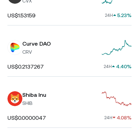
CVX
US$1.53159
5.23%
24H
Curve DAO
CRV
US$0.2137267
4.40%
24H
Shiba Inu
SHIB
US$0.0000047
4.08%
24H