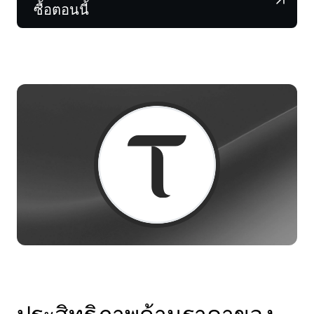
NEXO Token
NEXO
0.15%
ซื้อตอนนี้
ข่าวสารและข้อมูลเชิงลึก
ฟิวเจอร์ส
Tether
USDT
0.01%
ศูนย์ช่วยเหลือ
Nexo Card
USD Coin
USDC
0%
Wealth Academy
ลูกค้าไพรเวต
Polkadot
DOT
1.74%
โปรแกรม Loyalty
XRP
XRP
2.82%
Solana
SOL
1.84%
EURC
EURC
0.29%
ดูสินทรัพย์ทั้งหมด