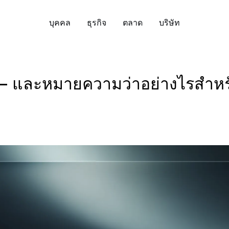
บุคคล
ธุรกิจ
ตลาด
บริษัท
ี่ยวกับ
บัญชีองค์กร
ดาวน์โหลดแอป Nexo:
ความปลอดภัย
พูนเงินออมของคุณ
จัดการสินทรัพย์ของค
Bitcoin
US$64,929.87
Ethereum
US
 — และหมายความว่าอย่างไรสำหร
ียนรู้เพิ่มเติมเกี่ยวกับค่านิยม พันธ
สร้างบัญชีองค์กรสำหรับธุรกิจหรือ
ค้นพบแนวทางที่ยึดพื้น
BTC
0.76%
ETH
o ช่วย
จ และสิ่งที่นิยามเราในฐานะบริษัท
แฟมิลี่ออฟฟิศของคุณ
ของ Nexo ในด้านการดู
exible Savings
Exchange
ิจิทัล
การปฏิบัติตามข้อกำหน
บดอกเบี้ยด้วยการจ่ายผลตอบแทน
สวอปสินทรัพย์ดิจิทัลกว่
มากมาย
ยวัน และไม่มีล็อกอัป
Tether
US$0.9992714
รายการได้ด้วยเพียงแตะค
USD Coin
US$0
หรือ
White Label
USDT
0.02%
USDC
่าวสารและข้อมูลเชิงลึก
ศูนย์ช่วยเหลือ
ปรับแต่งโซลูชันของ Nexo ให้
ixed-term Savings
Credit Line
ดาวน์โหลดโดยตร
ปเดตข่าวล่าสุดจาก Nexo และ
เลือกดูบทความช่วยเหล
เหมาะกับความต้องการของธุรกิจ
บดอกเบี้ยมากขึ้นสำหรับระยะเวลา
กู้เงินโดยไม่ต้องขายสินท
กคริปโตอยู่เสมอ
บทความเกี่ยวกับผลิตภั
คุณ
XRP
US$1.02343
Solana
US
่ยาวขึ้น สูงสุด 12 เดือน
ของคุณ
Nexo
XRP
1.06%
SOL
ual Investment
Zero-interest Credit
ติดตาม Nexo
Payment Gateway
บผลตอบแทนสูง พร้อมซื้อต่ำขาย
กู้ด้วยดอกเบี้ย 0% และไม
ให้ลูกค้าของคุณชำระด้วยคริปโต
ง
ธรรมเนียม