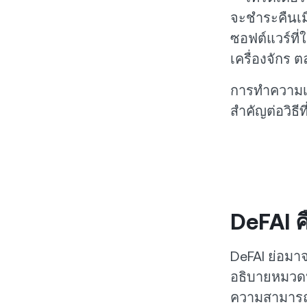
จะชำระคืนเมื
ซอฟต์แวร์ที่
เครื่องจักร 
การทำความเข้
สำคัญต่อวิธีท
DeFAI ค
DeFAI ย่อมาจา
อธิบายหมวดห
ความสามารถใ