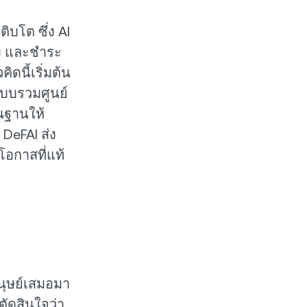
ิบโต ซึ่ง AI
ืม และชำระ
ดนี้เริ่มต้น
บบรวมศูนย์
นฐานให้
 DeFAI ส่ง
อกาสที่แท้
นุษย์เสมอมา
่ตัดสินใจว่า