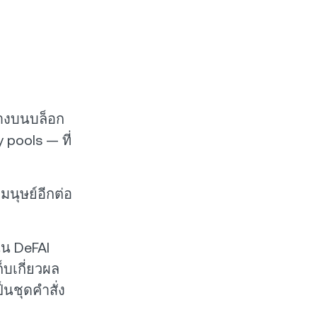
้างบนบล็อก
 pools — ที่
่มนุษย์อีกต่อ
ใน DeFAI
็บเกี่ยวผล
นชุดคำสั่ง