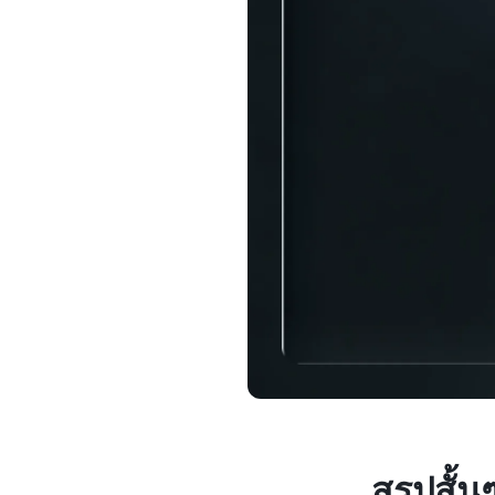
ลูกค้
บัญชีท
ล็อกสิท
เฉพาะทา
สรุปสั้น