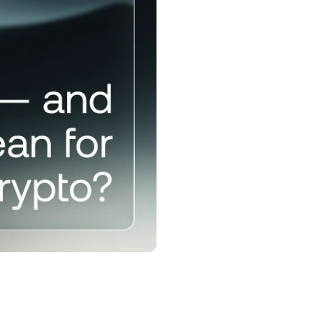
ละขาลงด้วย
ปรแกรม Loyalty
ดล็อกอัตราดอกเบี้ยเงินออมที่สูงขึ้น
ตราดอกเบี้ยเงินกู้ที่ต่ำลง และอีก
ากมาย