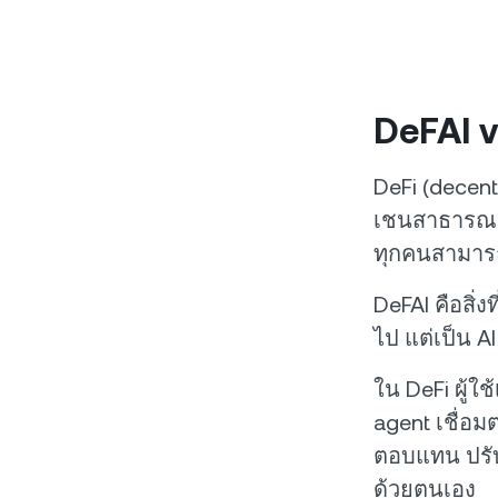
DeFAI v
DeFi (decen
เชนสาธารณะ —
ทุกคนสามารถ
DeFAI คือสิ่ง
ไป แต่เป็น A
ใน DeFi ผู้ใ
agent เชื่อม
ตอบแทน ปรับ
ด้วยตนเอง