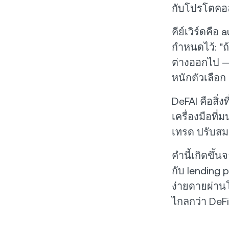
กับโปรโตคอ
คีย์เวิร์ดคื
กำหนดไว้: "
ต่างออกไป — 
หนักตัวเลือก
DeFAI คือสิ่ง
เครื่องมือที่ม
เทรด ปรับสมด
คำนี้เกิดขึ
กับ lending 
ง่ายดายผ่า
ไกลกว่า DeFi 