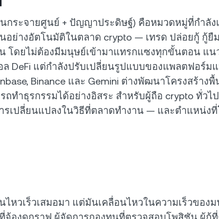
ินกระจายศูนย์ + ปัญญาประดิษฐ์) คือหมวดหมู่ที่กำลังเต
อย่างอัตโนมัติในตลาด crypto — เทรด ปล่อยกู้ กู้ย
ัน โดยไม่ต้องมีมนุษย์เข้ามาแทรกแซงทุกขั้นตอน แนวคิ
 DeFi แต่กำลังปรับเปลี่ยนรูปแบบของแพลตฟอร์มแ
inbase, Binance และ Gemini ต่างพัฒนาโครงสร้างพื้
ถทำธุรกรรมได้อย่างอิสระ สำหรับผู้ถือ crypto ทั่วไป
รเปลี่ยนแปลงในวิธีที่ตลาดทำงาน — และตำแหน่งที่โ
่อนไหวเร็วเสมอมา แต่มันเคลื่อนไหวในความเร็วของม
่จ้องดูกราฟ ผู้จัดการกองทุนที่ตรวจสอบโพสิชัน ผู้กู้ที