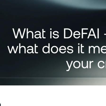
ได้
ฟิวเจอร์ส
ฉวยโอกาสจากขาขึ้นแ
สัญญา Perpetual
าไพรเวต
โ
ี่มียอดมากกว่า $100,000 จะปลด
ปล
ธิ์การรับความช่วยเหลือแบบ
อั
งจากผู้จัดการลูกค้าสัมพันธ์
ม
ๆ