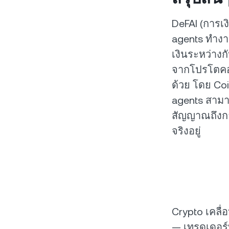
DeFAI (การเง
agents ทำงาน
เงินระหว่างก
จากโปรโตคอล
ด้วย โดย Co
agents สามาร
สัญญาณถึงกา
จริงอยู่
Crypto เคลื
— เทรดเดอร์ที