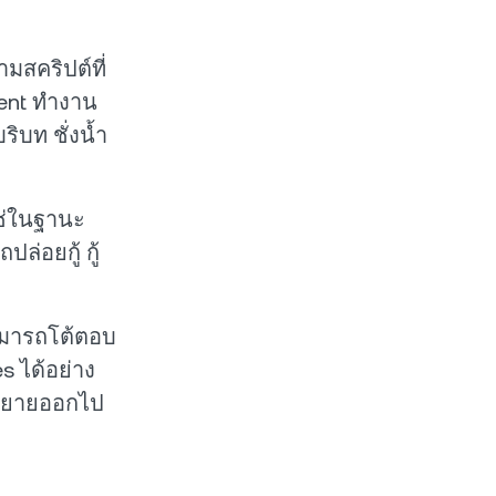
มสคริปต์ที่
gent ทำงาน
ิบท ชั่งน้ำ
่ใช่ในฐานะ
ปล่อยกู้ กู้
ามารถโต้ตอบ
s ได้อย่าง
้ขยายออกไป