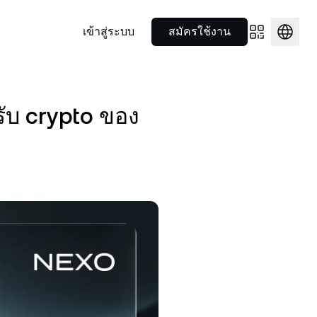
เข้าสู่ระบบ
สมัครใช้งาน
ไพรมโบรกเกอร์
พันธมิตร
ุณ
ใช้จ่ายได้ทุกที่
$1,916.32
NEXO Token
US$0.7318634
ับ crypto ของ
ฐานเป็นหลัก
ใช้เลเวอเรจจากโซลูชันครบจบใน
ทำความรู้จักความร่วมมือเชิงกล
0.48%
NEXO
1.25%
แลสินทรัพย์
ที่เดียวสำหรับนักลงทุนสถาบัน
ยุทธ์ของเราในโลกกีฬา
Nexo Card
ด และอีก
า 100
ใช้จ่ายไปพร้อมกับรับดอกเบี้ยและรับ
รั้งเดียว
.9997845
แคชแบ็ก
Polkadot
US$0.8136556
Nexo Ventures
0%
DOT
1.22%
Wealth Academy
รับเงินทุนที่ธุรกิจของคุณต้องการ
ง
ือหลายร้อย
เสริมความรู้ด้านคริปโตด้วยคู่มือ
เพื่อเติบโต
รัพย์ดิจิทัล
ณฑ์ของ
ภาษาเข้าใจง่าย
$74.02941
EURC
US$1.15543
1.65%
EURC
0.34%
่มีค่า