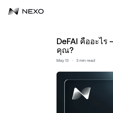
เก
เริ่มต้น
ตลาดเพิ่มขึ้น
ขับเคลื่อนความมั่งคั่งยุคถัดไป
0.48%
เพิ่มพูนธุรกิจของคุณ
ในช่วง 24
เพิ่ม
DeFAI คืออะไร
เร
ชั่วโมงที่ผ่านมา
ซื้อ BTC, ETH และสินทรัพย์ดิจิทัลอื่นๆ อีก
Nexo ช่วยให้ลูกค้าเพิ่มพูนสินทรัพย์ดิจิทัล
ค้นพบวิธีมากมายที่โซลูชันของ Nex
กิ
Fl
คุณ?
กว่า 100 รายการ แล้วเริ่มรับดอกเบี้ย
มาตั้งแต่ปี 2018
ให้ธุรกิจขยายพอร์ตโฟลิโอสินทรัพย์ด
ซื้อ Bitcoin, Ethereum และสินทรัพย์ดิจิทัล
รั
ได้
อื่นๆ อีกกว่า 100 รายการ แล้วเริ่มรับ
รา
May 13
•
3
min read
ดอกเบี้ย
ซื้อสินทรัพย์
ข
F
อั
รั
ดูสินทรัพย์ทั้งหมด
โล
ที
D
รั
สู