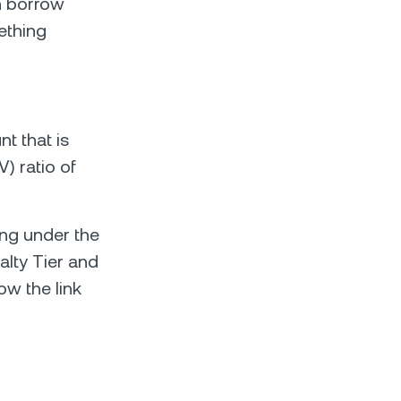
an borrow
mething
t that is
) ratio of
ing under the
alty Tier and
ow the link