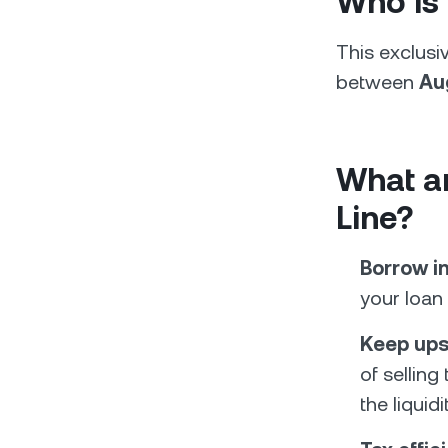
Who is 
This exclusiv
between
Au
What ar
Line?
Borrow in
your loan
Keep ups
of selling
the liquid