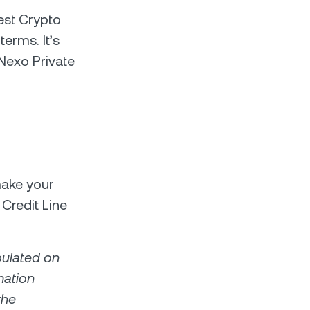
rest Crypto
terms. It’s
Nexo Private
make your
Credit Line
pulated on
mation
the