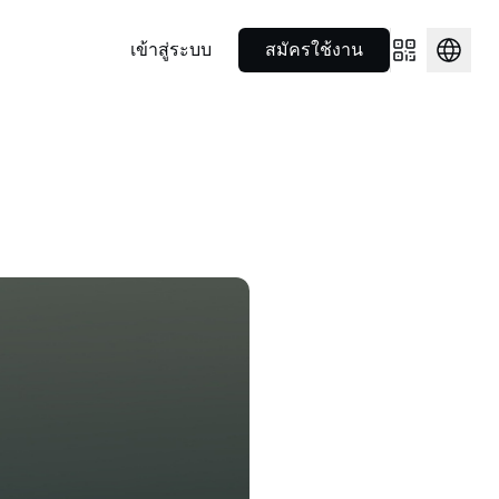
เข้าสู่ระบบ
สมัครใช้งาน
ไพรมโบรกเกอร์
พันธมิตร
ุณ
ใช้จ่ายได้ทุกที่
$1,905.73
NEXO Token
US$0.7249011
ฐานเป็นหลัก
ใช้เลเวอเรจจากโซลูชันครบจบใน
ทำความรู้จักความร่วมมือเชิงกล
0.52%
NEXO
0.29%
แลสินทรัพย์
ที่เดียวสำหรับนักลงทุนสถาบัน
ยุทธ์ของเราในโลกกีฬา
Nexo Card
ด และอีก
า 100
ใช้จ่ายไปพร้อมกับรับดอกเบี้ยและรับ
รั้งเดียว
.9997759
แคชแบ็ก
Polkadot
US$0.8038353
Nexo Ventures
0%
DOT
2.64%
Wealth Academy
รับเงินทุนที่ธุรกิจของคุณต้องการ
ง
ือหลายร้อย
เสริมความรู้ด้านคริปโตด้วยคู่มือ
เพื่อเติบโต
รัพย์ดิจิทัล
ณฑ์ของ
ภาษาเข้าใจง่าย
73.34142
EURC
US$1.15537
0.14%
EURC
0.33%
่มีค่า