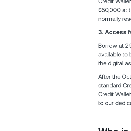
Credit Walle
$50,000 at t
normally res
3. Access f
Borrow at 2.
available to 
the digital a
After the Oc
standard Cre
Credit Wallet
to our dedi