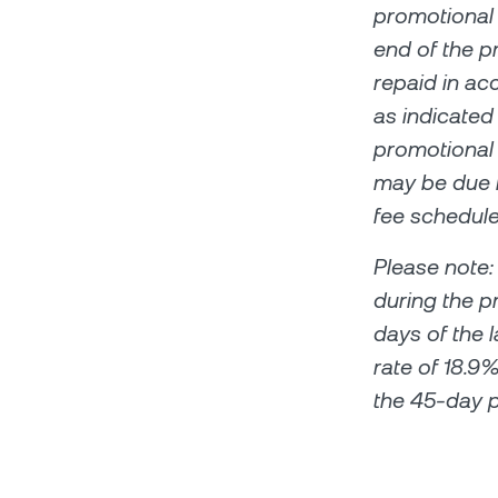
promotional 
end of the p
repaid in ac
as indicated
promotional i
may be due i
fee schedule
Please note:
during the p
days of the l
rate of 18.9
the 45-day p