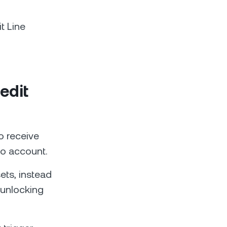
t Line
edit
 receive
xo account.
ets, instead
e unlocking