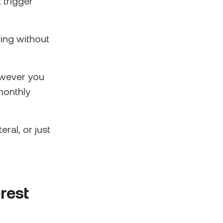
 trigger
ing without
owever you
monthly
eral, or just
rest