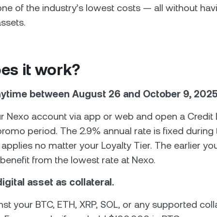
one of the industry’s lowest costs — all without havi
assets.
es it work?
nytime between August 26 and October 9, 2025
ur Nexo account via app or web and open a Credit 
romo period. The 2.9% annual rate is fixed during
pplies no matter your Loyalty Tier. The earlier yo
 benefit from the lowest rate at Nexo.
igital asset as collateral.
st your BTC, ETH, XRP, SOL, or any supported colla