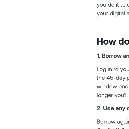
you do it at 
your digital 
How do
1. Borrow a
Log in to yo
the 45-day p
window and a
longer you’ll
2. Use any d
Borrow again