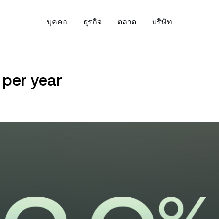
บุคคล
ธุรกิจ
ตลาด
บริษัท
ี่ยวกับ
บัญชีองค์กร
ดาวน์โหลดแอป Nexo:
ความปลอดภัย
พูนเงินออมของคุณ
จัดการสินทรัพย์ของค
Bitcoin
US$64,447.29
Ethereum
US
 per year
ียนรู้เพิ่มเติมเกี่ยวกับค่านิยม พันธ
สร้างบัญชีองค์กรสำหรับธุรกิจหรือ
ค้นพบแนวทางที่ยึดพื้น
BTC
0.46%
ETH
o ช่วย
จ และสิ่งที่นิยามเราในฐานะบริษัท
แฟมิลี่ออฟฟิศของคุณ
ของ Nexo ในด้านการดู
exible Savings
Exchange
ิจิทัล
การปฏิบัติตามข้อกำหน
บดอกเบี้ยด้วยการจ่ายผลตอบแทน
สวอปสินทรัพย์ดิจิทัลกว่
มากมาย
ยวัน และไม่มีล็อกอัป
Tether
US$0.9991669
รายการได้ด้วยเพียงแตะค
USD Coin
US$0
หรือ
White Label
USDT
0.01%
USDC
่าวสารและข้อมูลเชิงลึก
ศูนย์ช่วยเหลือ
ปรับแต่งโซลูชันของ Nexo ให้
ixed-term Savings
Credit Line
ดาวน์โหลดโดยตร
ปเดตข่าวล่าสุดจาก Nexo และ
เลือกดูบทความช่วยเหล
เหมาะกับความต้องการของธุรกิจ
บดอกเบี้ยมากขึ้นสำหรับระยะเวลา
กู้เงินโดยไม่ต้องขายสินท
กคริปโตอยู่เสมอ
บทความเกี่ยวกับผลิตภั
คุณ
XRP
US$1.01378
Solana
US$
่ยาวขึ้น สูงสุด 12 เดือน
ของคุณ
Nexo
XRP
3.12%
SOL
ual Investment
Zero-interest Credit
ติดตาม Nexo
Payment Gateway
บผลตอบแทนสูง พร้อมซื้อต่ำขาย
กู้ด้วยดอกเบี้ย 0% และไม
ให้ลูกค้าของคุณชำระด้วยคริปโต
ง
ธรรมเนียม