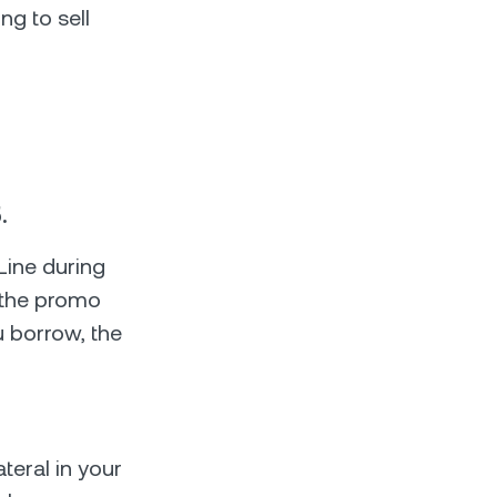
ng to sell
.
Line during
 the promo
u borrow, the
teral in your