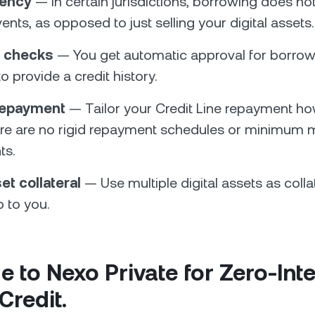
iency
— In certain jurisdictions, borrowing does not
ents, as opposed to just selling your digital assets.
t checks
— You get automatic approval for borrow
o provide a credit history.
 repayment
— Tailor your Credit Line repayment h
re are no rigid repayment schedules or minimum 
ts.
et collateral
— Use multiple digital assets as collat
p to you.
 to Nexo Private for Zero-Inte
Credit.