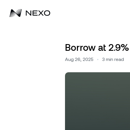
เก
เริ่มต้น
ตลาดลดลง
ขับเคลื่อนความมั่งคั่งยุคถัดไป
-0.02%
เพิ่มพูนธุรกิจของคุณ
ในช่วง 24
เพิ่ม
Borrow at 2.9%
เร
ชั่วโมงที่ผ่านมา
ซื้อ BTC, ETH และสินทรัพย์ดิจิทัลอื่นๆ อีก
Nexo ช่วยให้ลูกค้าเพิ่มพูนสินทรัพย์ดิจิทัล
ค้นพบวิธีมากมายที่โซลูชันของ Nex
กิ
Fl
กว่า 100 รายการ แล้วเริ่มรับดอกเบี้ย
มาตั้งแต่ปี 2018
ให้ธุรกิจขยายพอร์ตโฟลิโอสินทรัพย์ด
ซื้อ Bitcoin, Ethereum และสินทรัพย์ดิจิทัล
Aug 26, 2025
•
3
min read
รั
ได้
อื่นๆ อีกกว่า 100 รายการ แล้วเริ่มรับ
รา
ดอกเบี้ย
ซื้อสินทรัพย์
ข
F
อั
รั
ดูสินทรัพย์ทั้งหมด
โล
ที
D
รั
สู