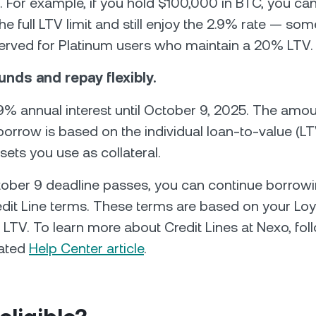
t. For example, if you hold $100,000 in BTC, you c
he full LTV limit and still enjoy the 2.9% rate — so
erved for Platinum users who maintain a 20% LTV.
unds and repay flexibly.
9% annual interest until October 9, 2025. The amoun
borrow is based on the individual loan-to-value (LTV
ssets you use as collateral.
tober 9 deadline passes, you can continue borrow
dit Line terms. These terms are based on your Loy
 LTV. To learn more about Credit Lines at Nexo, foll
cated
Help Center article
.