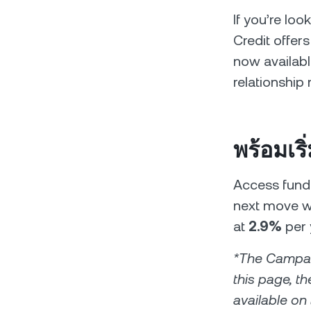
If you’re lo
Credit offer
now availabl
relationship
พร้อมเริ
Access funds
next move wi
at
2.9%
per 
*The Campaig
this page, t
available on 