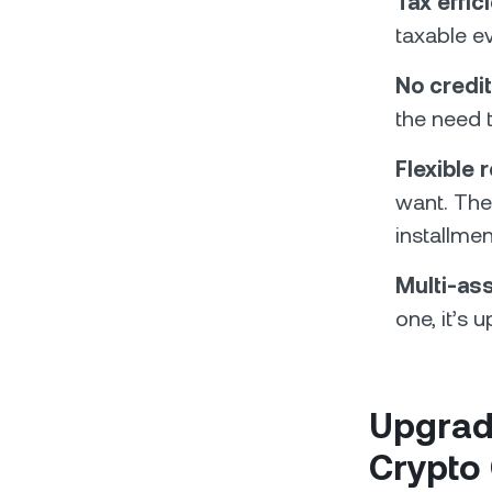
Tax effic
taxable ev
No credi
the need t
Flexible
want. The
installmen
Multi-ass
one, it’s u
Upgrade
Crypto 