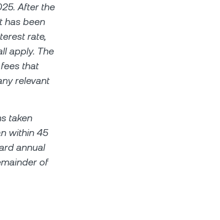
25. After the
it has been
erest rate,
ll apply. The
 fees that
any relevant
ns taken
an within 45
dard annual
remainder of