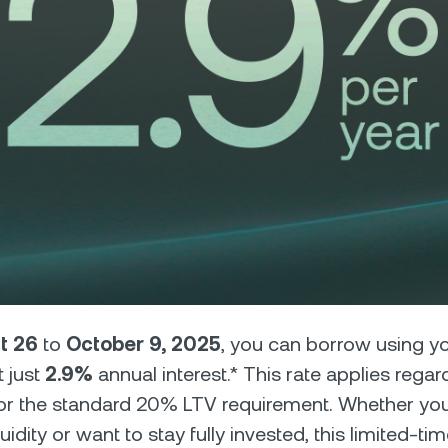
ได้
ฟิวเจอร์ส
ฉวยโอกาสจากขาขึ้นแ
สัญญา Perpetual
าไพรเวต
โ
ี่มียอดมากกว่า $100,000 จะปลด
ปล
ธิ์การรับความช่วยเหลือแบบ
อั
งจากผู้จัดการลูกค้าสัมพันธ์
ม
t 26
to
October 9, 2025
, you can borrow using y
t just
2.9%
annual interest.* This rate applies regar
 or the standard 20% LTV requirement. Whether you
uidity or want to stay fully invested, this limited-tim