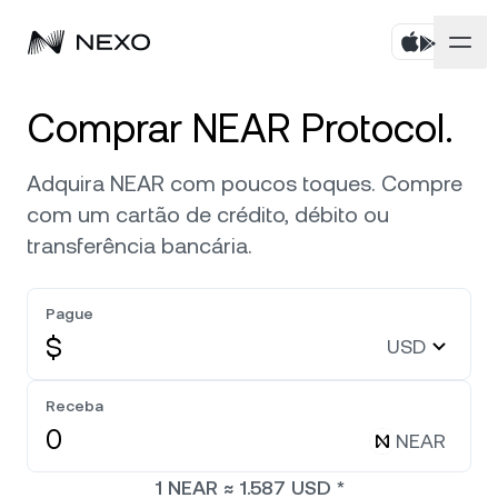
Pessoal
Comprar NEAR Protocol.
Corporativo
Compre ativos
Adquira NEAR com poucos toques. Compre
com um cartão de crédito, débito ou
Flexible Savings
Mercados
Conta corporativa
transferência bancária.
Fixed-term Savings
Corretagem Prime
Empresa
O mercado está em alta de
0,78%
nas últimas 24
Pague
horas
Dual Investment
White Label
$
USD
Localização
Sobre
Exchange
Nexo Ventures
Bitcoin
BTC
0,96%
Receba
Segurança
Linha de Crédito
NEAR
Payment Gateway
Ethereum
ETH
0,64%
Parcerias
1
NEAR
≈
1.587
USD
*
Zero-interest Credit