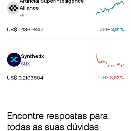
Artificial Superintelligence
Alliance
FET
US$ 0,1369847
3,91%
24H
Synthetix
SNX
US$ 0,2103804
3,63%
24H
Encontre respostas para
todas as suas dúvidas