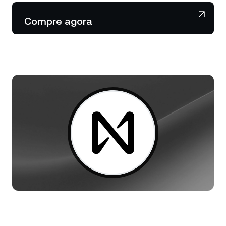
Notícias e insights
NEXO Token
NEXO
0,52%
Compre agora
Futures
Central de Ajuda
Tether
USDT
0,04%
Nexo Card
Academia do Patrimônio
USD Coin
USDC
0,01%
Clientes Private
Polkadot
DOT
0,22%
Programa de Fidelidade
XRP
XRP
0,47%
Solana
SOL
2,48%
EURC
EURC
0,29%
Explore todos os ativos