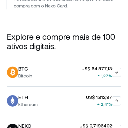
compra com o Nexo Card.
Explore e compre mais de 100
ativos digitais.
BTC
US$ 64.877,13
Bitcoin
1,27%
ETH
US$ 1.912,97
Ethereum
2,41%
NEXO
US$ 0,7196402