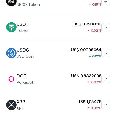
NEXO Token
0,15%
USDT
US$ 0,9988113
Tether
0,02%
USDC
US$ 0,9998064
USD Coin
0,01%
DOT
US$ 0,8332008
Polkadot
2,37%
XRP
US$ 1,05475
XRP
0,92%