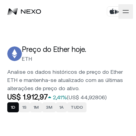
Pessoal
Corporativo
Compre ativos
Preço do Ether hoje.
ETH
Flexible Savings
Mercados
Conta corporativa
Analise os dados históricos de preço do Ether
Fixed-term Savings
Corretagem Prime
ETH e mantenha-se atualizado com as últimas
Empresa
O mercado está em alta de
0,81%
nas últimas 24
alterações de preço do ativo.
horas
Dual Investment
White Label
US$ 1.912,97
2,41%
(
US$ 44,92806
)
Localização
Sobre
Exchange
1D
1S
1M
3M
1A
TUDO
Nexo Ventures
Bitcoin
BTC
1,27%
Segurança
Linha de Crédito
Payment Gateway
Ethereum
ETH
2,41%
Parcerias
Zero-interest Credit