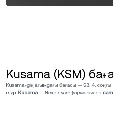
Kusama (KSM) бағ
Kusama-дің ағымдағы бағасы — $3.14, соңғ
тұр.
Kusama
— Nexo платформасында
сат