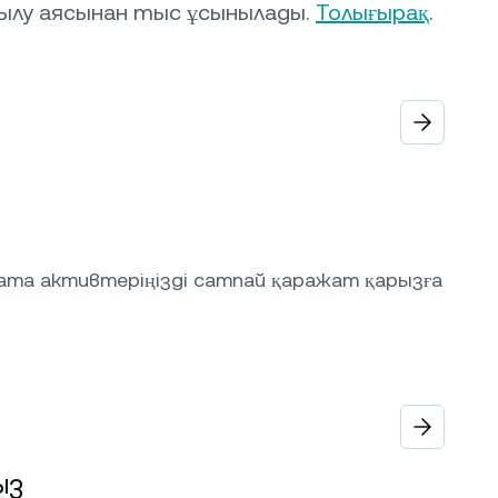
ылу аясынан тыс ұсынылады.
Толығырақ
.
sama активтеріңізді сатпай қаражат қарызға
ыз