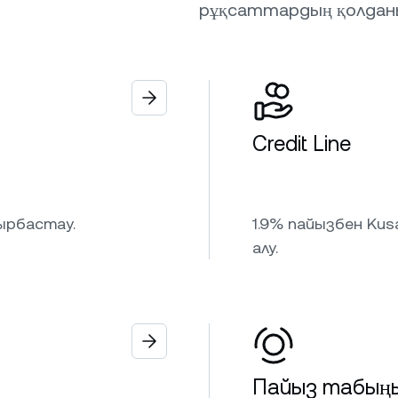
рұқсаттардың қолдан
Credit Line
ырбастау.
1.9% пайызбен Ku
алу.
Пайыз табың