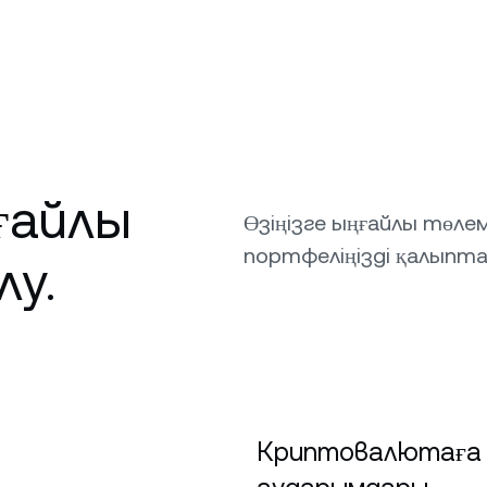
ңғайлы
Өзіңізге ыңғайлы төл
портфеліңізді қалыпт
лу.
Криптовалютаға 