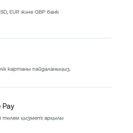
SD, EUR және GBP банк
лік картаны пайдаланыңыз.
e Pay
ді төлем қызметі арқылы