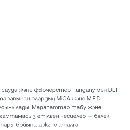
 сауда және фьючерстер Tangany мен DLT
тарапынан олардың MiCA және MiFID
ұсынылады. Марапаттар табу және
амтамасыз етілген несиелер — бөлек
ттары бойынша және аталған