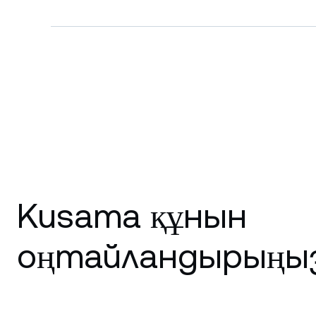
Kusama құнын
оңтайландырыңыз