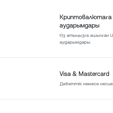
Криптовалютаға 
аударымдары
Өз атыңызға ашылған U
аударымдары.
Visa & Mastercard
Дебеттік немесе несие