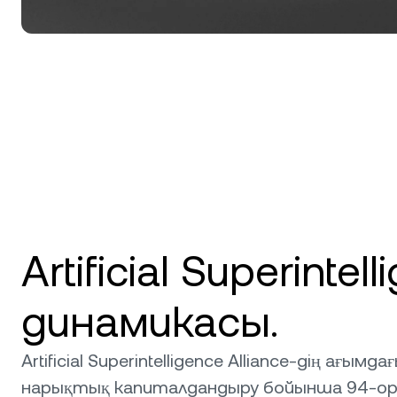
Artificial Superinte
динамикасы.
Artificial Superintelligence Alliance-дің ағымд
нарықтық капиталдандыру бойынша 94-ор