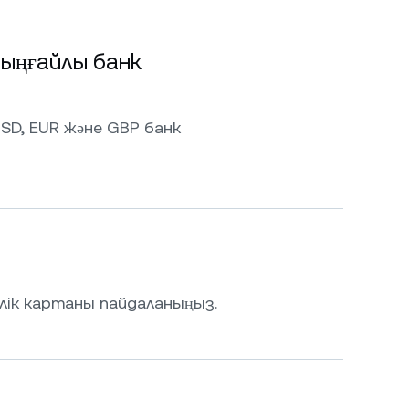
ыңғайлы банк
SD, EUR және GBP банк
лік картаны пайдаланыңыз.