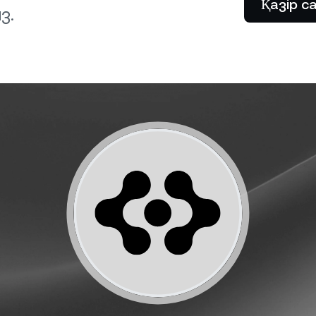
Қазір с
Төлем шлюзі
оғарыда сату арқылы
Нөлдік пайызбен жән
з.
Клиенттеріңізге
оғары кіріс табыңыз.
комиссиясыз қарыз а
криптовалюта арқылы
төлеу мүмкіндігін беріңіз.
Фьючерстер
Perpetual келісімш
арқылы өсу және тө
трендтерінен пайда
 клиенттер
А
000-нан жоғары аккаунттар
Жо
onship manager тарапынан
тө
өмекке қолжетімділікті
мө
 етеді.
мү