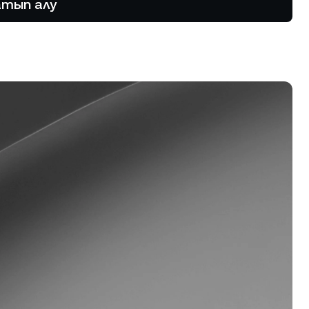
атып алу
е
лу.
арттар
мендеу
 алу.
далдық бағдарламасы
ғары savings мөлшерлемелерін,
мен borrowing
лшерлемелерін және басқа
мкіндіктерді unlock ету.