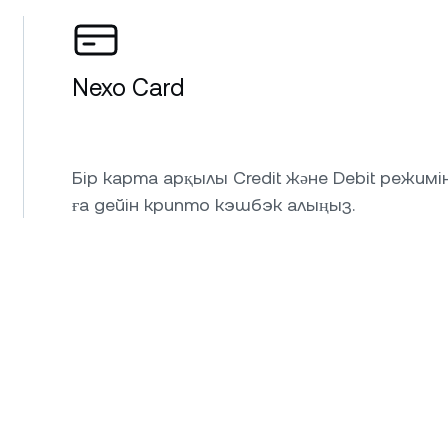
Nexo Card
Бір карта арқылы Credit және Debit режим
ға дейін крипто кэшбэк алыңыз.