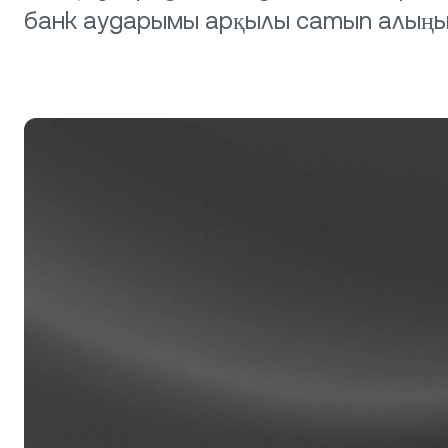
ж
банк аударымы арқылы сатып алыңы
ж
Жеке
$100,
relati
жеке к
unlock