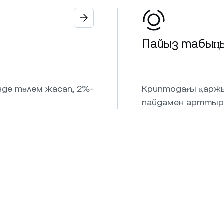
Пайыз табың
інде төлем жасап, 2%-
Криптодағы қаржы
пайдамен арттыр