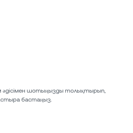
ем әдісімен шотыңызды толықтырып,
астыра бастаңыз.