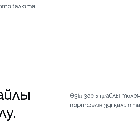
иптовалюта.
ғайлы
Өзіңізге ыңғайлы төл
портфеліңізді қалыпт
лу.