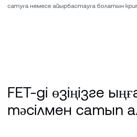
сатуға немесе айырбастауға болатын кр
FET-ді өзіңізге ың
тәсілмен сатып а