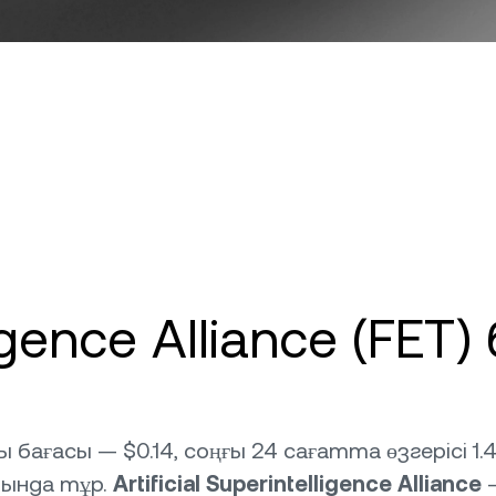
lligence Alliance (FE
ағы бағасы — $0.14, соңғы 24 сағатта өзгерісі 1.46%
ында тұр.
Artificial Superintelligence Alliance
—