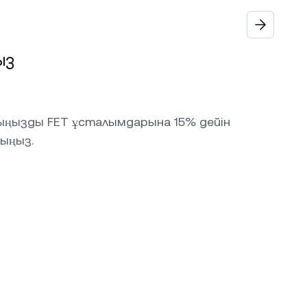
ыз
ңызды FET ұсталымдарына 15% дейін
ыңыз.