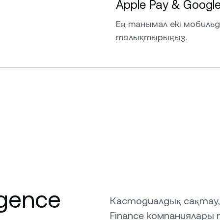
Apple Pay & Googl
Ең танымал екі мобиль
толықтырыңыз.
ligence
Кастодиалдық сақтау,
Finance компаниялары 