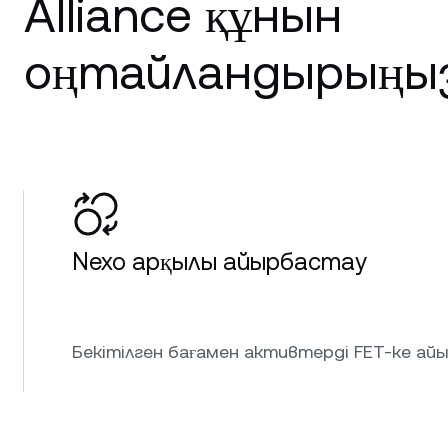
Alliance құнын
оңтайландырыңыз
Nexo арқылы айырбастау
Бекітілген бағамен активтерді FET-ке ай