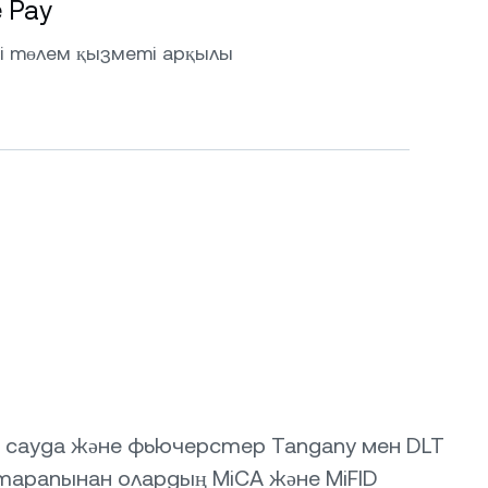
e Pay
ді төлем қызметі арқылы
 сауда және фьючерстер Tangany мен DLT
тарапынан олардың MiCA және MiFID