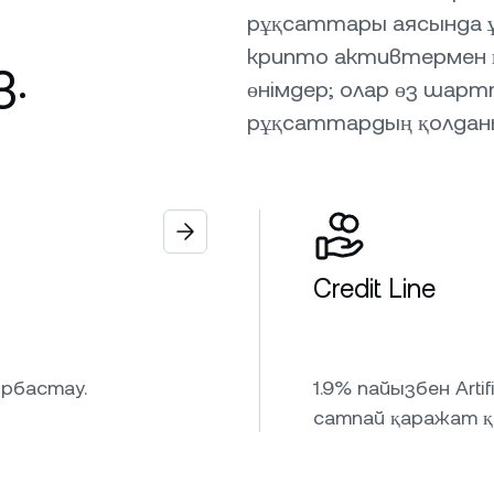
рұқсаттары аясында 
крипто активтермен қ
.
өнімдер; олар өз шар
рұқсаттардың қолдан
Credit Line
ырбастау.
1.9% пайызбен Artif
сатпай қаражат қа