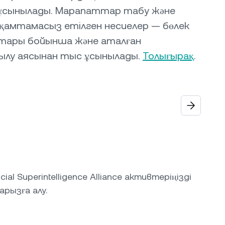
ұсынылады. Марапаттар табу және
амтамасыз етілген несиелер — бөлек
ттары бойынша және аталған
ылу аясынан тыс ұсынылады.
Толығырақ
.
icial Superintelligence Alliance активтеріңізді
рызға алу.