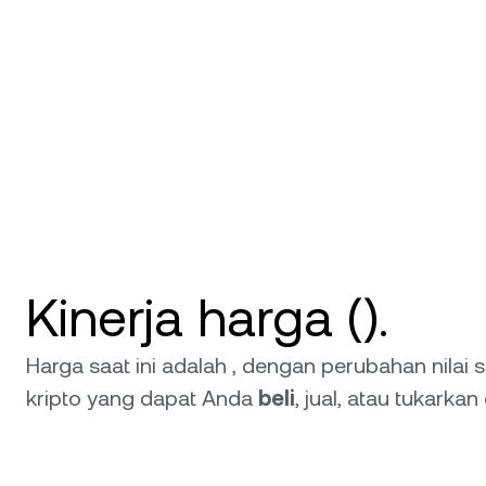
Ha
lo
Klien 
Akun d
akses k
manajer
Kinerja harga ().
Harga saat ini adalah , dengan perubahan nilai
kripto yang dapat Anda
beli
, jual, atau tukarkan