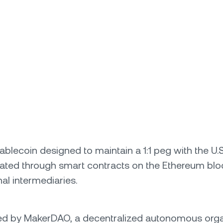
ablecoin designed to maintain a 1:1 peg with the U.S.
erated through smart contracts on the Ethereum blo
nal intermediaries.
rned by MakerDAO, a decentralized autonomous org