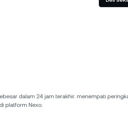
Izinkan klien Anda membayar
silkan yield tinggi sambil buy
dengan kripto.
w dan sell high.
Futures
Manfaatkan tren naik &
dengan perpetual.
Privat
P
i atas $100.000 membuka
Bu
e bantuan tersuai dari
ti
 relasi.
re
 sebesar dalam 24 jam terakhir. menempati peringka
 di platform Nexo.