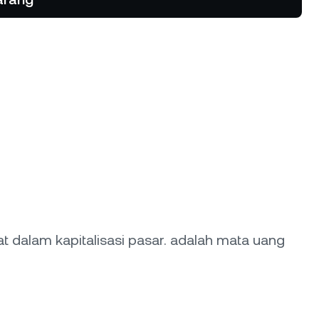
 tren turun
rogram Loyalitas
ka suku bunga tabungan lebih
nggi, suku bunga peminjaman lebih
ndah, dan lainnya.
t dalam kapitalisasi pasar.
adalah mata uang