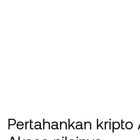
Ha
lo
Klien 
Akun d
akses k
manajer
Pertahankan kripto