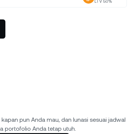
LTV
50
%
 tren turun
rogram Loyalitas
ka suku bunga tabungan lebih
nggi, suku bunga peminjaman lebih
ndah, dan lainnya.
 kapan pun Anda mau, dan lunasi sesuai jadwal
 portofolio Anda tetap utuh.