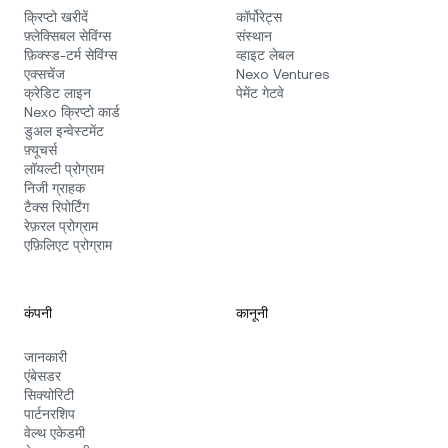
क्रिप्टो खरीदें
कॉर्पोरेट्स
फ़्लेक्सिबल सेविंग्स
संस्थान
फ़िक्स्ड‑टर्म सेविंग्स
व्हाइट लेबल
एक्सचेंज
Nexo Ventures
क्रेडिट लाइन
पेमेंट गेटवे
Nexo क्रिप्टो कार्ड
डुअल इन्वेस्टमेंट
फ़्यूचर्स
लॉयल्टी प्रोग्राम
निजी ग्राहक
टैक्स रिपोर्टिंग
रेफ़रल प्रोग्राम
एफ़िलिएट प्रोग्राम
कंपनी
कानूनी
जानकारी
एंबेसडर
सिक्योरिटी
पार्टनरशिप
वेल्थ एकेडमी