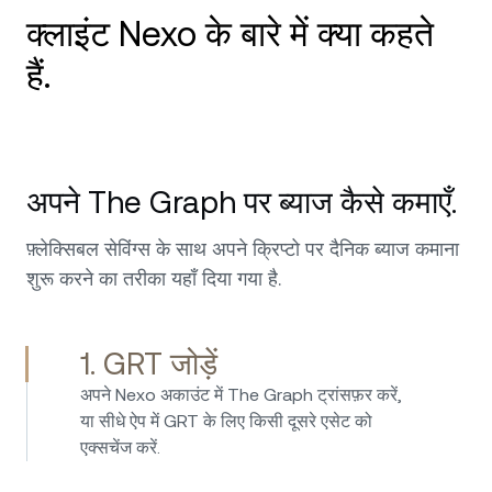
क्लाइंट Nexo के बारे में क्या कहते
हैं.
उत्कृष्ट कार्ड, बेहतरीन यील्ड, Stellar सपोर्ट समीक्षा: मैं मुख्य
रूप से क्रेडिट कार्ड और अर्न फ़ीचर के लिए Nexo का
अपने The Graph पर ब्याज कैसे कमाएँ.
उपयोग कर रहा हूँ, और यह बिल्कुल सही रहा है. यह कार्ड
रोज़मर्रा के खर्च के लिए आसान है, और एसेट पर ब्याज पारदर्शी
फ़्लेक्सिबल सेविंग्स के साथ अपने क्रिप्टो पर दैनिक ब्याज कमाना
और लगातार मिलता है. उनकी सपोर्ट टीम शानदार रही है—
तेज़, मिलनसार, और वास्तव में मददगार. 5 स्टार!
शुरू करने का तरीका यहाँ दिया गया है.
1. GRT जोड़ें
अपने Nexo अकाउंट में The Graph ट्रांसफ़र करें,
Nexo सिर्फ़ क्रिप्टो के लिए नहीं है—इसके फ़िएट निवेश
या सीधे ऐप में GRT के लिए किसी दूसरे एसेट को
विकल्प भी बेहतरीन हैं. मैं दैनिक पेआउट और बिना किसी छिपे
एक्सचेंज करें.
शुल्क के EUR, USD और GBP पर उच्च ब्याज कमा सकता