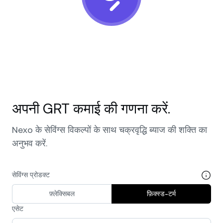
NEXO Token
NEXO
0.66%
न्यूज़ और इनसाइट्स
फ़्यूचर्स
Tether
USDT
0.02%
हेल्प सेंटर
Nexo Card
USD Coin
USDC
0%
वेल्थ एकेडमी
निजी ग्राहक
Polkadot
DOT
0.92%
अपनी GRT कमाई की गणना करें.
लॉयल्टी प्रोग्राम
XRP
XRP
0.09%
Nexo के सेविंग्स विकल्पों के साथ चक्रवृद्धि ब्याज की शक्ति का
Solana
SOL
2.37%
अनुभव करें.
EURC
EURC
0.06%
सेविंग्स प्रोडक्ट
सभी एसेट्स ब्राउज़ करें
फ़्लेक्सिबल
फ़िक्स्ड-टर्म
एसेट