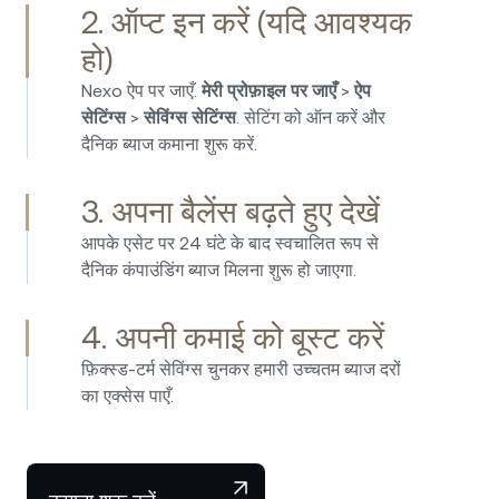
हूँ. जमा करना और निकासी करना बहुत आसान है, और मुझे
2. ऑप्ट इन करें (यदि आवश्यक
यह जानकर विश्वास है कि फ़ंड सुरक्षित और रेगुलेटेड हैं.
हो)
फ़िएट सेविंग्स पर पैसिव आय के लिए एक स्मार्ट विकल्प!
Nexo ऐप पर जाएँ.
मेरी प्रोफ़ाइल पर जाएँ
>
ऐप
सेटिंग्स
>
सेविंग्स सेटिंग्स
. सेटिंग को ऑन करें और
दैनिक ब्याज कमाना शुरू करें.
3. अपना बैलेंस बढ़ते हुए देखें
मैं अब चार साल से ज़्यादा समय से Nexo का उपयोग कर रहा
हूँ और मुझे कहना होगा कि यह आपके क्रिप्टो और स्टेबल
आपके एसेट पर 24 घंटे के बाद स्वचालित रूप से
कॉइन पर बहुत ज़्यादा ब्याज दरें कमाने के लिए सबसे अच्छे
दैनिक कंपाउंडिंग ब्याज मिलना शुरू हो जाएगा.
प्लेटफ़ॉर्म में से एक है. उनके पास अच्छे सिक्योरिटी मानक और
बेहतरीन ग्राहक सेवा है. इस विकल्प से बहुत-बहुत खुश हूँ.
4. अपनी कमाई को बूस्ट करें
फ़िक्स्ड-टर्म सेविंग्स चुनकर हमारी उच्चतम ब्याज दरों
का एक्सेस पाएँ.