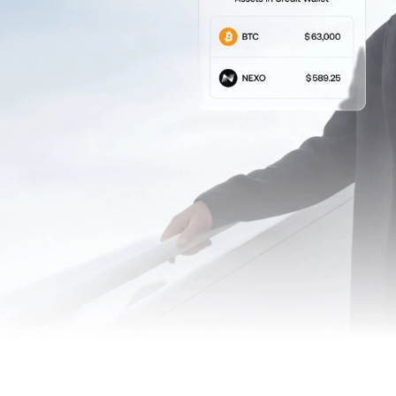
फ़्यूचर्स
परपेचुअल्स के साथ अपट्रेंड
पर लाभ उठाएँ.
्राहक
लॉ
0 से ऊपर के अकाउंट्स रिलेशनशिप
े बेस्पोक सहायता तक पहुँच अनलॉक
उच्
अन