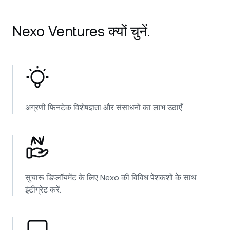
NEXO Token
NEXO
1.79%
न्यूज़ और इनसाइट्स
फ़्यूचर्स
Nexo Ventures क्यों चुनें.
Tether
USDT
0.03%
हेल्प सेंटर
Nexo Card
USD Coin
USDC
0%
वेल्थ एकेडमी
निजी ग्राहक
Polkadot
DOT
0.23%
अग्रणी फिनटेक विशेषज्ञता और संसाधनों का लाभ उठाएँ.
लॉयल्टी प्रोग्राम
XRP
XRP
2.09%
Solana
SOL
1.10%
EURC
EURC
0.11%
सुचारू डिप्लॉयमेंट के लिए Nexo की विविध पेशकशों के साथ
इंटीग्रेट करें.
सभी एसेट्स ब्राउज़ करें