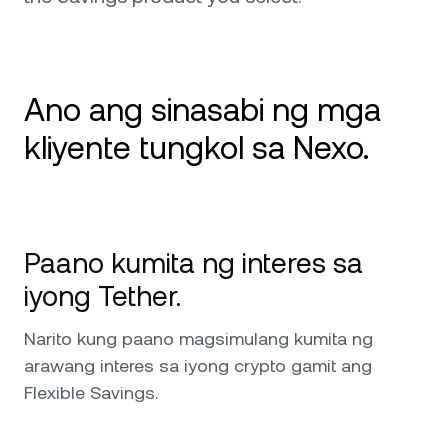
Ano ang sinasabi ng mga
kliyente tungkol sa Nexo.
Mahusay na Card, Magagandang Yield, Stellar
na Suporta Review: Pinakaginagamit ko ang
Paano kumita ng interes sa
Nexo para sa credit card at sa feature na Earn,
at naging perpekto ito. Madaling gamitin ang
iyong Tether.
card para sa pang-araw-araw na paggastos,
at ang interes sa assets ay malinaw at hindi
Narito kung paano magsimulang kumita ng
nagbabago. Bukod-tangi ang kanilang
arawang interes sa iyong crypto gamit ang
support team—mabilis, palakaibigan, at tunay
Flexible Savings.
na matulungin. 5 stars!