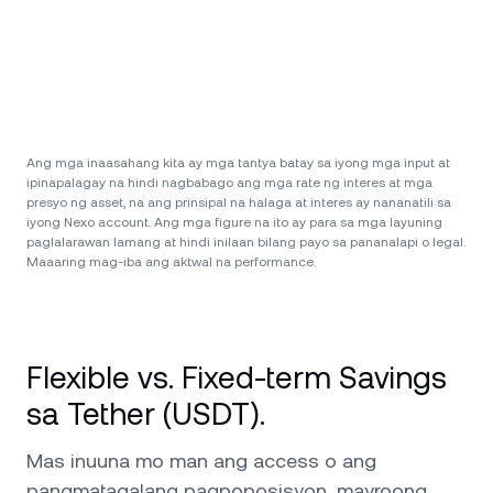
Ang mga inaasahang kita ay mga tantya batay sa iyong mga input at
ipinapalagay na hindi nagbabago ang mga rate ng interes at mga
presyo ng asset, na ang prinsipal na halaga at interes ay nananatili sa
iyong Nexo account. Ang mga figure na ito ay para sa mga layuning
paglalarawan lamang at hindi inilaan bilang payo sa pananalapi o legal.
Maaaring mag-iba ang aktwal na performance.
Flexible vs. Fixed-term Savings
sa Tether (USDT).
Mas inuuna mo man ang access o ang
pangmatagalang pagpoposisyon, mayroong