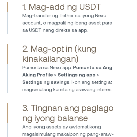
1. Mag-add ng USDT
Ang Nexo ay hindi lang para sa crypto—
Mag-transfer ng Tether sa iyong Nexo
mahusay ang mga opsyon nito para sa pag-
account, o magpalit ng ibang asset para
invest sa fiat. Maaari akong kumita ng mataas
sa USDT nang direkta sa app.
na interes sa EUR, USD, at GBP na may
arawang payout at walang nakatagong
2. Mag-opt in (kung
bayarin. Napakadaling mag-deposito at mag-
withdraw, at panatag ako dahil alam kong
kinakailangan)
protektado at regulated ang mga pondo.
Pumunta sa Nexo app.
Pumunta sa Ang
Isang matalinong pagpili para sa passive na
Aking Profile
>
Settings ng app
>
kita sa fiat savings!
Settings ng savings
. I-on ang setting at
magsimulang kumita ng arawang interes.
Mahigit apat na taon ko nang ginagamit ang
Nexo at masasabi kong isa ito sa
3. Tingnan ang paglago
pinakamahuhusay na plataporma para kumita
ng iyong balanse
ng napakataas na rate ng interes sa iyong
crypto at mga stable coin. Mayroon silang
Ang iyong assets ay awtomatikong
mahusay na mga pamantayan sa seguridad at
magsisimulang makaipon ng pang-araw-