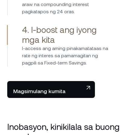
magandang serbisyo sa customer. Sobra
araw na compounding interest
akong masaya sa pinili ko.
pagkatapos ng 24 oras.
4. I-boost ang iyong
mga kita
I-access ang aming pinakamatataas na
rate ng interes sa pamamagitan ng
pagpili sa Fixed-term Savings.
Magsimulang kumita
Inobasyon, kinikilala sa buong