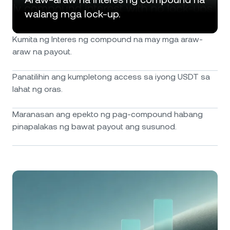
walang mga lock-up.
Kumita ng Interes ng compound na may mga araw-
araw na payout.
Panatilihin ang kumpletong access sa iyong USDT sa
lahat ng oras.
Maranasan ang epekto ng pag-compound habang
pinapalakas ng bawat payout ang susunod.