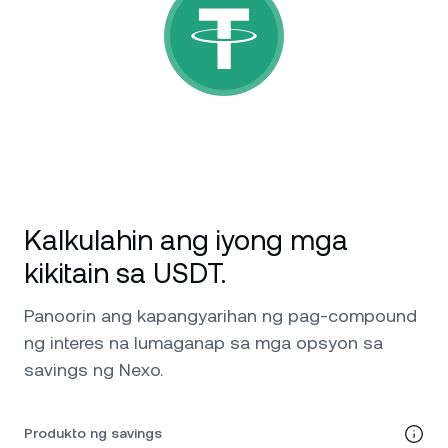
Balita at Mga Insight
NEXO Token
NEXO
0.40%
Futures
Help Center
Tether
USDT
0.02%
Nexo Card
Wealth Academy
USD Coin
USDC
0%
Pribadong Kliyente
Polkadot
DOT
1.97%
Loyalty Program
Kalkulahin ang iyong mga
XRP
XRP
0.93%
kikitain sa USDT.
Solana
SOL
0.56%
Panoorin ang kapangyarihan ng pag-compound
ng interes na lumaganap sa mga opsyon sa
EURC
EURC
0.20%
savings ng Nexo.
I-browse ang lahat ng asset
Produkto ng savings