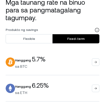
Mga taunang rate na binuo
para sa pangmatagalang
tagumpay.
Produkto ng savings
Flexible
Fixed-term
5.7%
Hanggang
sa
BTC
6.25%
Hanggang
sa
ETH