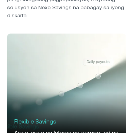
solusyon sa Nexo Savings na babagay sa iyong
diskarte.
Flexible Savings
Araw-araw na Interes ng compound na