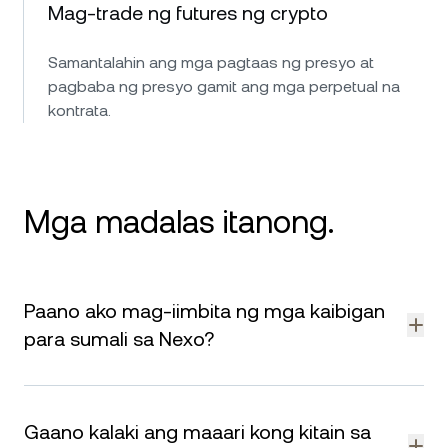
Mag-trade ng futures ng crypto
Samantalahin ang mga pagtaas ng presyo at
pagbaba ng presyo gamit ang mga perpetual na
kontrata.
Mga madalas itanong.
Paano ako mag-iimbita ng mga kaibigan
para sumali sa Nexo?
Maaari ka nang magsimulang mag-imbita ng mga kaibigan
sa sandaling gumawa ka ng Nexo account at makumpleto
Gaano kalaki ang maaari kong kitain sa
mo ang
pag-verify ng pagkakakilanlan
.