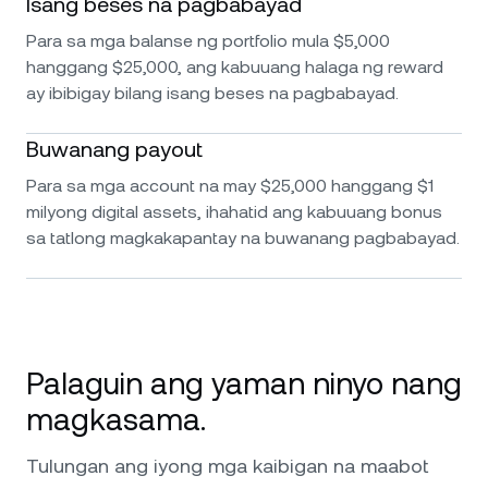
Isang beses na pagbabayad
Para sa mga balanse ng portfolio mula $5,000
hanggang $25,000, ang kabuuang halaga ng reward
ay ibibigay bilang isang beses na pagbabayad.
Buwanang payout
Para sa mga account na may $25,000 hanggang $1
milyong digital assets, ihahatid ang kabuuang bonus
sa tatlong magkakapantay na buwanang pagbabayad.
Palaguin ang yaman ninyo nang
magkasama.
Tulungan ang iyong mga kaibigan na maabot