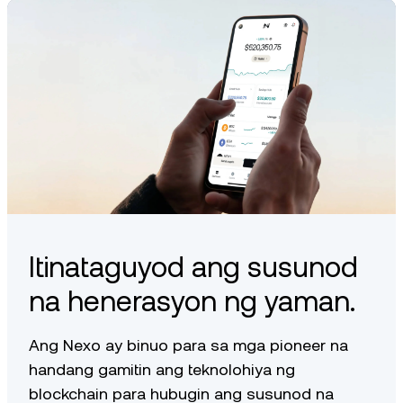
timeline na ito, ang kanyang karaniwang balanse sa loob ng
paano kinakalkula ang mga ito sa aming
artikulo ng Help
30 araw ay magiging $120,000, na magreresulta sa 0.5%
Center
.
NEXO reward na $600, hahatiin nang pantay — o $300
bawat isa.
Ang pinakamataas na halaga ng balanse ng portfolio na
kwalipikado para sa mga NEXO reward ay $1 milyon.
Itinataguyod ang susunod
na henerasyon ng yaman.
Ang Nexo ay binuo para sa mga pioneer na
handang gamitin ang teknolohiya ng
blockchain para hubugin ang susunod na