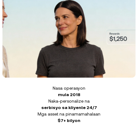
Balita at Mga Insight
NEXO Token
NEXO
0.79%
Futures
Help Center
Tether
USDT
0.01%
Nexo Card
Wealth Academy
USD Coin
USDC
0%
Pribadong Kliyente
Polkadot
DOT
0.20%
Loyalty Program
XRP
XRP
0.71%
Nasa operasyon
Solana
SOL
0.21%
mula 2018
Naka-personalize na
serbisyo sa kliyente 24/7
EURC
EURC
0.19%
Mga asset na pinamamahalaan
$7+ bilyon
I-browse ang lahat ng asset