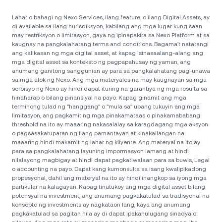
Lahat o bahagi ng Nexo Services, ilang feature, o ilang Digital Assets, ay
di available sa ilang hurisdiksyon, kabilang ang mga lugar kung saan
may restriksyon o limitasyon, gaya ng ipinapakita sa Nexo Platform at sa
kaugnay na pangkalahatang terms and conditions. Bagama't natatangi
ang kalikasan ng mga digital asset, at kapag isinasaalang-alang ang
mga digital asset sa konteksto ng pagpapahusay ng yaman, ang
anumang ganitong sanggunian ay para sa pangkalahatang pag-unawa
sa mga alok ng Nexo. Ang mga materyales na may kaugnayan sa mga
serbisyo ng Nexo ay hindi dapat ituring na garantiya ng mga resulta sa
hinaharap o bilang pinansiyal na payo. Kapag ginamit ang mga
terminong tulad ng "hanggang" o "mula sa" upang tukuyin ang mga
limitasyon, ang pagkamit ng mga pinakamataas o pinakamababang
threshold na ito ay maaaring nakasalalay sa karagdagang mga aksyon
o pagsasakatuparan ng ilang pamantayan at kinakailangan na
maaaring hindi makamit ng lahat ng kliyente. Ang materyal na ito ay
para sa pangkalahatang layuning impormasyon lamang at hindi
nilalayong magbigay at hindi dapat pagkatiwalaan para sa buwis, Legal
o accounting na payo. Dapat kang kumonsulta sa isang kwalipikadong
propesyonal, dahil ang materyal na ito ay hindi inangkop sa iyong mga
partikular na kalagayan. Kapag tinutukoy ang mga digital asset bilang
potensyal na investment, ang anumang pagkakatulad sa tradisyonal na
konsepto ng investments ay nagkataon lang; kaya ang anumang
pagkakatulad sa pagitan nila ay di dapat ipakahulugang sinadya o