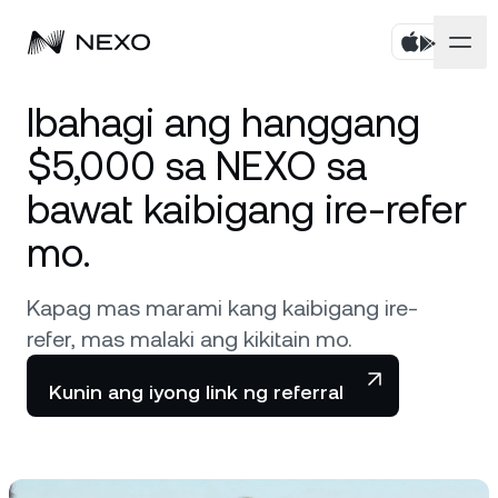
Personal
Ibahagi ang hanggang
$5,000 sa NEXO sa
Negosyo
Bumili ng mga asset
bawat kaibigang ire-refer
Flexible Savings
Mga Market
Corporate Accounts
mo.
Fixed-term Savings
Pinakamataas na brokerage
Kumpanya
Tumaas ang Merkado ng
0.72%
sa nakalipas na 24
Kapag mas marami kang kaibigang ire-
oras
Dual Investment
refer, mas malaki ang kikitain mo.
White Label
Lokalisasyon
Tungkol
Palitan
Kunin ang iyong link ng referral
Nexo Ventures
Bitcoin
BTC
0.92%
Seguridad
Credit Line
Payment Gateway
Ethereum
ETH
2.27%
Mga Partnership
Zero-interest na Credit