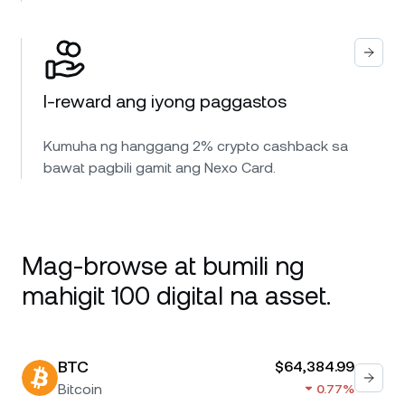
I-reward ang iyong paggastos
Kumuha ng hanggang 2% crypto cashback sa
bawat pagbili gamit ang Nexo Card.
Mag-browse at bumili ng
mahigit 100 digital na asset.
BTC
$64,384.99
Bitcoin
0.77%