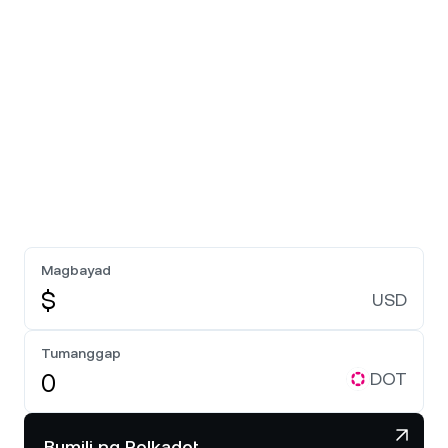
Magbayad
$
USD
Tumanggap
DOT
Bumili ng Polkadot