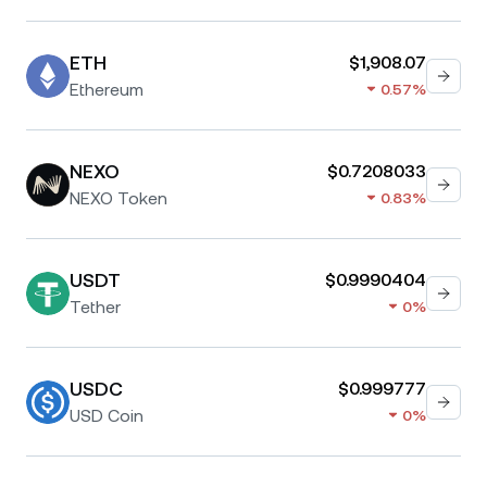
ETH
$1,908.07
Ethereum
0.57%
NEXO
$0.7208033
NEXO Token
0.83%
USDT
$0.9990404
Tether
0%
USDC
$0.999777
USD Coin
0%