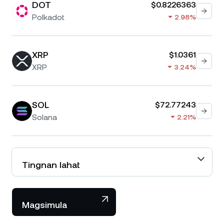
DOT
$0.8226363
Polkadot
2.98%
XRP
$1.0361
XRP
3.24%
SOL
$72.77243
Solana
2.21%
Tingnan lahat
Magsimula