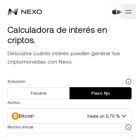
Calculadora de interés en
Personal
criptos.
Negocios
Comprá activos
Descubre cuánto interés pueden generar tus
criptomonedas con Nexo.
Rendimiento Flexible
Mercados
Cuentas corporativas
Fixed-term Savings
Prime Brokerage
Solución
Empresa
El mercado subió
0,48 %
en las últimas 24 horas
Nexo Card
Flexible
Plazo fijo
White Label
Localización
Acerca de
Activo
Bitcoin
BTC
0,73 %
Línea de Crédito
Nexo Ventures
Seguridad
Bitcoin
hasta un 5,70 %
Ethereum
ETH
Zero-interest Credit
1,69 %
Payment Gateway
Monto inicial
Asociaciones
Exchange