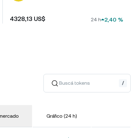
Aprovechá las tendencias al alza
y a la baja con perpetuos.
4328,13 US$
2,40 %
24 h
Dual Investment
Ganá un alto rendimiento
mientras comprás barato y
vendés caro.
rograma de fidelización
/
sbloqueá tarifas más altas para
s ahorros, tasas de crédito más
jas y mucho más.
 mercado
Gráfico (24 h)