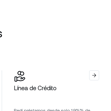
s
Línea de Crédito
Pedí préstamos desde solo 1.9%% de