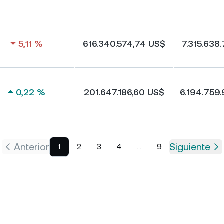
5,11 %
616.340.574,74 US$
7.315.638
0,22 %
201.647.186,60 US$
6.194.759
Anterior
Siguiente
1
2
3
4
...
9