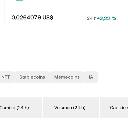
Dejá que tus clientes paguen
cibís cashback.
con cripto.
0,0264079 US$
3,22 %
24 h
tes privados
P
NFT
Stablecoins
Memecoins
IA
entas con más de US$
0 desbloquean el acceso a
De
ncia a medida de un gerente
tu
ciones.
ba
Cambio (24 h)
Volumen (24 h)
Cap. de