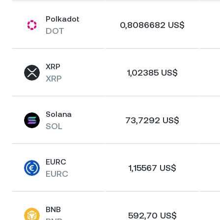
Polkadot
0,8086682 US$
DOT
XRP
1,02385 US$
XRP
Solana
73,7292 US$
SOL
EURC
1,15567 US$
EURC
BNB
592,70 US$