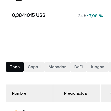
re
0,3841015 US$
7,98 %
24 h
Clien
Todo
Capa 1
Monedas
DeFi
Juegos
Las cu
100,00
asiste
de rela
Nombre
Precio actual