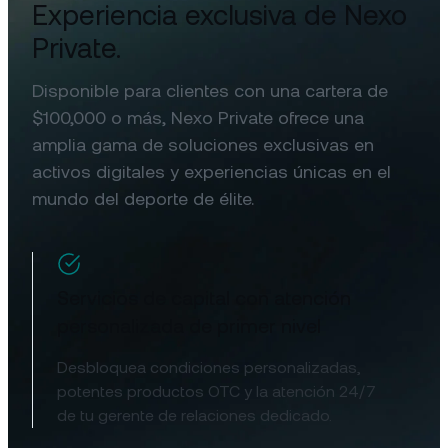
Experiencia exclusiva de Nexo
Private.
Disponible para clientes con una cartera de
$100,000 o más, Nexo Private ofrece una
amplia gama de soluciones exclusivas en
activos digitales y experiencias únicas en el
mundo del deporte de élite.
Servicios de capital con atención
personalizada de primer nivel
Desbloquea condiciones personalizadas,
potentes productos OTC y la atención 24/7
de tu gerente de relaciones dedicado.