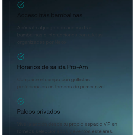
Acceso tras bambalinas
Acércate al juego con acceso tras
bambalinas e interacciones con atletas
organizadas por Nexo.
Horarios de salida Pro-Am
Comparte el campo con golfistas
profesionales en torneos de primer nivel.
Palcos privados
Vive la acción desde tu propio espacio VIP en
torneos seleccionados y eventos estelares.