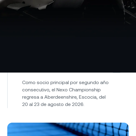
Nexo Championship
Como socio principal por segundo año
consecutivo, el Nexo Championship
regresa a Aberdeenshire, Escocia, del
20 al 23 de agosto de 2026.