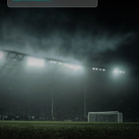
NEXO Token
NEXO
0,14 %
Noticias y análisis
Acciones
Tether
USDT
0 %
Centro de ayuda
Futuros
USD Coin
USDC
0,01 %
Wealth Academy
Dual Investment
Polkadot
DOT
1,82 %
Clientes privados
XRP
XRP
3,09 %
Programa de fidelización
Solana
SOL
4,15 %
EURC
EURC
0,08 %
Explorá todos los activos