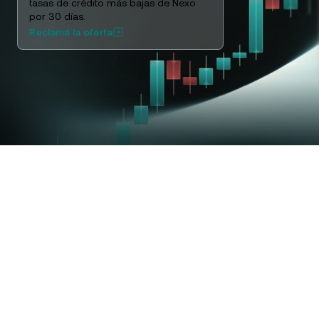
NEXO Token
NEXO
0,53 %
tasas de crédito más bajas de Nexo
Noticias y análisis
por 30 días.
Acciones
Reclamá la oferta
Tether
USDT
0,02 %
Centro de ayuda
Futuros
USD Coin
USDC
0 %
Wealth Academy
Dual Investment
Polkadot
DOT
1,53 %
Clientes privados
XRP
XRP
1,07 %
Programa de fidelización
Solana
SOL
0,40 %
EURC
EURC
0,20 %
Explorá todos los activos