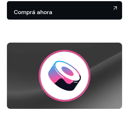
NEXO Token
NEXO
0,42 %
Noticias y análisis
Comprá ahora
Acciones
Tether
USDT
0,01 %
Centro de ayuda
Futuros
USD Coin
USDC
0 %
Wealth Academy
Dual Investment
Polkadot
DOT
1,07 %
Clientes privados
XRP
XRP
2,25 %
Programa de fidelización
Solana
SOL
3,33 %
EURC
EURC
0,06 %
Explorá todos los activos