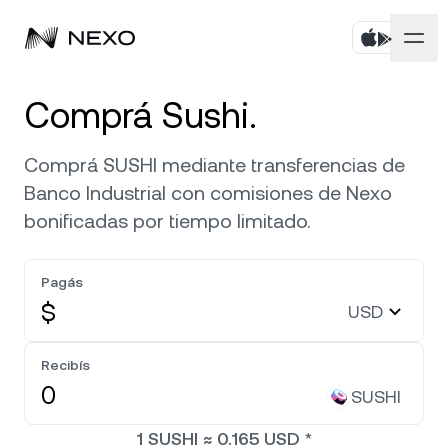
Personal
Comprá Sushi.
Negocios
Comprá activos
Comprá SUSHI mediante transferencias de
Banco Industrial con comisiones de Nexo
Rendimiento Flexible
Mercados
Cuentas corporativas
bonificadas por tiempo limitado.
Fixed-term Savings
Prime Brokerage
Empresa
El mercado subió
0,45 %
en las últimas 24 horas
Pagás
Nexo Card
White Label
$
USD
Localización
Acerca de
Bitcoin
BTC
0,17 %
Línea de Crédito
Nexo Ventures
Recibís
Seguridad
Ethereum
ETH
Zero-interest Credit
0,36 %
SUSHI
Payment Gateway
Asociaciones
1
SUSHI
≈
0.165
USD
*
Exchange