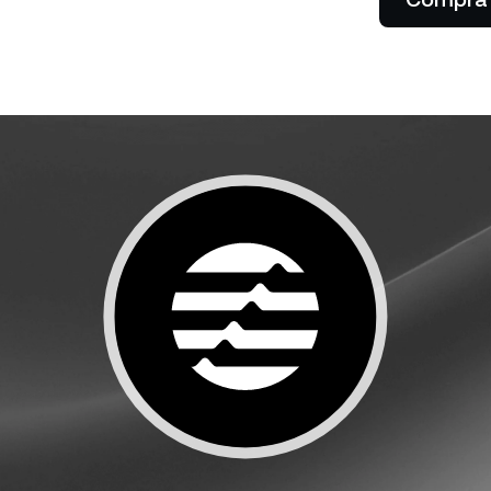
Dejá que tus clientes paguen
cibís cashback.
con cripto.
tes privados
P
entas con más de US$
0 desbloquean el acceso a
De
ncia a medida de un gerente
tu
ciones.
ba