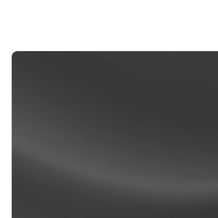
re
Clien
Las cu
100,00
asiste
de rela