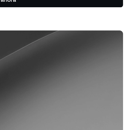
Aprovechá las tendencias al alza
y a la baja con perpetuos.
Dual Investment
Ganá un alto rendimiento
mientras comprás barato y
vendés caro.
rograma de fidelización
sbloqueá tarifas más altas para
s ahorros, tasas de crédito más
jas y mucho más.