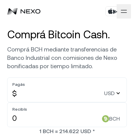
Personal
Comprá Bitcoin Cash.
Negocios
Comprá activos
Comprá BCH mediante transferencias de
Banco Industrial con comisiones de Nexo
Rendimiento Flexible
Mercados
Cuentas corporativas
bonificadas por tiempo limitado.
Fixed-term Savings
Prime Brokerage
Empresa
El mercado subió
0,52 %
en las últimas 24 horas
Pagás
Nexo Card
White Label
$
USD
Localización
Acerca de
Bitcoin
BTC
0,80 %
Línea de Crédito
Nexo Ventures
Recibís
Seguridad
Ethereum
ETH
Zero-interest Credit
2,07 %
BCH
Payment Gateway
Asociaciones
1
BCH
≈
214.622
USD
*
Exchange