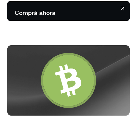
NEXO Token
NEXO
0,40 %
Noticias y análisis
Comprá ahora
Acciones
Tether
USDT
0,01 %
Centro de ayuda
Futuros
USD Coin
USDC
0,01 %
Wealth Academy
Dual Investment
Polkadot
DOT
1,20 %
Clientes privados
XRP
XRP
1,91 %
Programa de fidelización
Solana
SOL
0,06 %
EURC
EURC
0,12 %
Explorá todos los activos