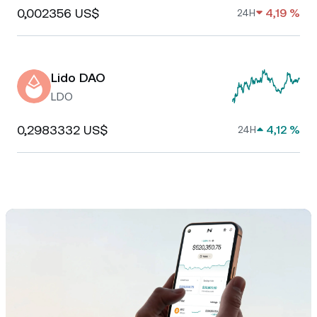
0,002356 US$
4,19 %
24H
Lido DAO
LDO
0,2983332 US$
4,12 %
24H