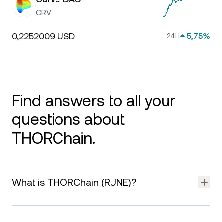
CRV
0,2252009 USD
5,75%
24H
Find answers to all your
questions about
THORChain.
What is THORChain (RUNE)?
THORChain is a decentralized liquidity protocol that enables
cross-chain swaps of crypto assets without relying on