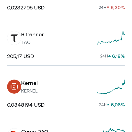
0,0232795 USD
6,30%
24H
Bittensor
TAO
205,17 USD
6,18%
24H
Kernel
KERNEL
0,0348194 USD
6,06%
24H
Curve DAO