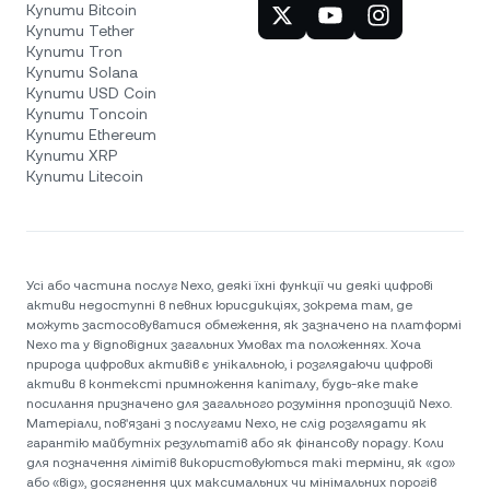
Купити Bitcoin
Купити Tether
Купити Tron
Купити Solana
Купити USD Coin
Купити Toncoin
Купити Ethereum
Купити XRP
Купити Litecoin
Усі або частина послуг Nexo, деякі їхні функції чи деякі цифрові
активи недоступні в певних юрисдикціях, зокрема там, де
можуть застосовуватися обмеження, як зазначено на платформі
Nexo та у відповідних загальних Умовах та положеннях. Хоча
природа цифрових активів є унікальною, і розглядаючи цифрові
активи в контексті примноження капіталу, будь-яке таке
посилання призначено для загального розуміння пропозицій Nexo.
Матеріали, пов'язані з послугами Nexo, не слід розглядати як
гарантію майбутніх результатів або як фінансову пораду. Коли
для позначення лімітів використовуються такі терміни, як «до»
або «від», досягнення цих максимальних чи мінімальних порогів