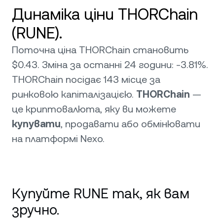
Динаміка ціни THORChain
(RUNE).
Поточна ціна THORChain становить
$0.43. Зміна за останні 24 години: -3.81%.
THORChain посідає 143 місце за
ринковою капіталізацією.
THORChain
—
це криптовалюта, яку ви можете
купувати
, продавати або обмінювати
на платформі Nexo.
Купуйте RUNE так, як вам
зручно.