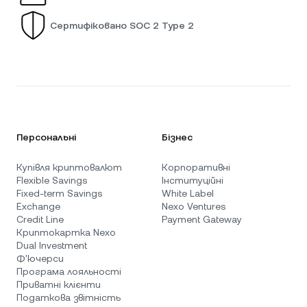
Сертифіковано SOC 2 Type 2
Персональні
Бізнес
Купівля криптовалют
Корпоративні
Flexible Savings
Інституційні
Fixed-term Savings
White Label
Exchange
Nexo Ventures
Credit Line
Payment Gateway
Криптокартка Nexo
Dual Investment
Ф'ючерси
Програма лояльності
Приватні клієнти
Податкова звітність