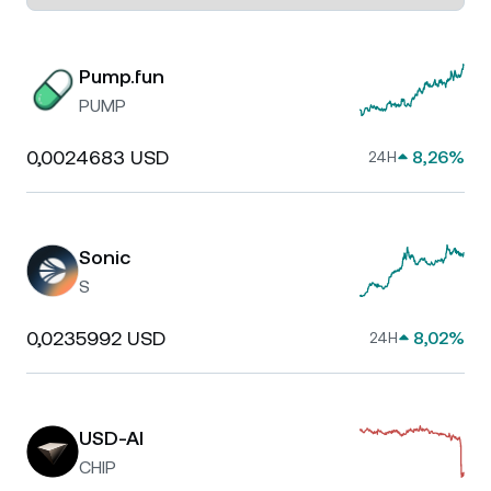
Pump.fun
PUMP
0,0024683 USD
8,26%
24H
Sonic
S
0,0235992 USD
8,02%
24H
USD-AI
CHIP