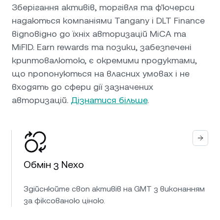
Зберігання активів, торгівля та ф'ючерси
надаються компаніями Tangany і DLT Finance
відповідно до їхніх авторизацій MiCA та
MiFID. Earn rewards та позики, забезпечені
криптовалютою, є окремими продуктами,
що пропонуються на власних умовах і не
входять до сфери дії зазначених
авторизацій.
Дізнатися більше
.
Обмін з Nexo
Здійснюйте своп активів на GMT з виконанням
за фіксованою ціною.