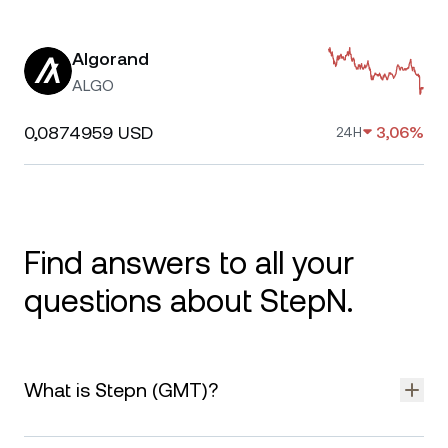
Algorand
ALGO
0,0874959 USD
3,06%
24H
Find answers to all your
questions about StepN.
What is Stepn (GMT)?
Stepn is a move-to-earn app that rewards users for physical