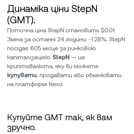
Динаміка ціни StepN
(GMT).
Поточна ціна StepN становить $0.01.
Зміна за останні 24 години: -1.28%. StepN
посідає 605 місце за ринковою
капіталізацією.
StepN
— це
криптовалюта, яку ви можете
купувати
, продавати або обмінювати
на платформі Nexo.
Купуйте GMT так, як вам
зручно.