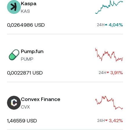
Kaspa
KAS
0,0264986 USD
4,04%
24H
Pump.fun
PUMP
0,0022871 USD
3,91%
24H
Convex Finance
CVX
1,46559 USD
3,42%
24H