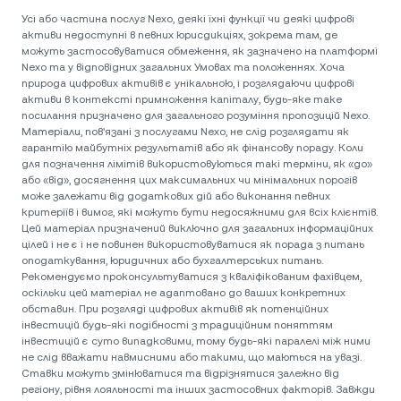
Усі або частина послуг Nexo, деякі їхні функції чи деякі цифрові
активи недоступні в певних юрисдикціях, зокрема там, де
можуть застосовуватися обмеження, як зазначено на платформі
Nexo та у відповідних загальних Умовах та положеннях. Хоча
природа цифрових активів є унікальною, і розглядаючи цифрові
активи в контексті примноження капіталу, будь-яке таке
посилання призначено для загального розуміння пропозицій Nexo.
Матеріали, пов'язані з послугами Nexo, не слід розглядати як
гарантію майбутніх результатів або як фінансову пораду. Коли
для позначення лімітів використовуються такі терміни, як «до»
або «від», досягнення цих максимальних чи мінімальних порогів
може залежати від додаткових дій або виконання певних
критеріїв і вимог, які можуть бути недосяжними для всіх клієнтів.
Цей матеріал призначений виключно для загальних інформаційних
цілей і не є і не повинен використовуватися як порада з питань
оподаткування, юридичних або бухгалтерських питань.
Рекомендуємо проконсультуватися з кваліфікованим фахівцем,
оскільки цей матеріал не адаптовано до ваших конкретних
обставин. При розгляді цифрових активів як потенційних
інвестицій будь-які подібності з традиційним поняттям
інвестицій є суто випадковими, тому будь-які паралелі між ними
не слід вважати навмисними або такими, що маються на увазі.
Ставки можуть змінюватися та відрізнятися залежно від
регіону, рівня лояльності та інших застосовних факторів. Завжди