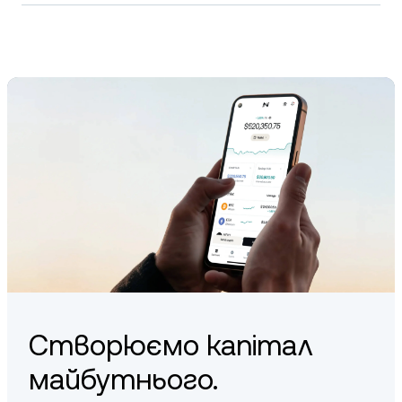
You can earn GMT by participating in Stepn’s move-to-earn
features using upgraded NFT sneakers and meeting specific
in-app conditions. GMT earnings are typically unlocked after
reaching a certain sneaker level or completing designated
milestones.
Створюємо капітал
майбутнього.