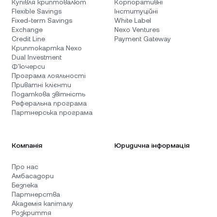
Купівля криптовалют
Корпоративні
Flexible Savings
Інституційні
Fixed-term Savings
White Label
Exchange
Nexo Ventures
Credit Line
Payment Gateway
Криптокартка Nexo
Dual Investment
Ф'ючерси
Програма лояльності
Приватні клієнти
Податкова звітність
Реферальна програма
Партнерська програма
Компанія
Юридична інформація
Про нас
Амбасадори
Безпека
Партнерства
Академія капіталу
Розкриття