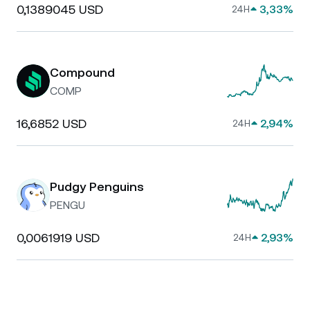
0,1389045 USD
3,33%
24H
Compound
COMP
16,6852 USD
2,94%
24H
Pudgy Penguins
PENGU
0,0061919 USD
2,93%
24H