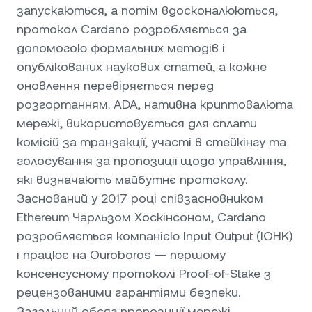
запускаються, а потім вдосконалюються,
протокол Cardano розробляється за
допомогою формальних методів і
опублікованих наукових статей, а кожне
оновлення перевіряється перед
розгортанням. ADA, нативна криптовалюта
мережі, використовується для сплати
комісій за транзакції, участі в стейкінгу та
голосування за пропозиції щодо управління,
які визначають майбутнє протоколу.
Заснований у 2017 році співзасновником
Ethereum Чарльзом Хоскінсоном, Cardano
розробляється компанією Input Output (IOHK)
і працює на Ouroboros — першому
консенсусному протоколі Proof-of-Stake з
рецензованими гарантіями безпеки.
Загальний обсяг пропозиції мережі