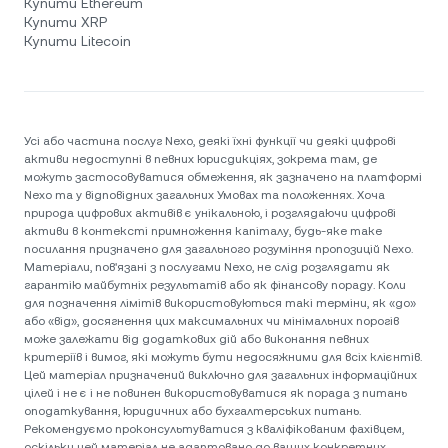
Купити Ethereum
Купити XRP
Купити Litecoin
Усі або частина послуг Nexo, деякі їхні функції чи деякі цифрові
активи недоступні в певних юрисдикціях, зокрема там, де
можуть застосовуватися обмеження, як зазначено на платформі
Nexo та у відповідних загальних Умовах та положеннях. Хоча
природа цифрових активів є унікальною, і розглядаючи цифрові
активи в контексті примноження капіталу, будь-яке таке
посилання призначено для загального розуміння пропозицій Nexo.
Матеріали, пов'язані з послугами Nexo, не слід розглядати як
гарантію майбутніх результатів або як фінансову пораду. Коли
для позначення лімітів використовуються такі терміни, як «до»
або «від», досягнення цих максимальних чи мінімальних порогів
може залежати від додаткових дій або виконання певних
критеріїв і вимог, які можуть бути недосяжними для всіх клієнтів.
Цей матеріал призначений виключно для загальних інформаційних
цілей і не є і не повинен використовуватися як порада з питань
оподаткування, юридичних або бухгалтерських питань.
Рекомендуємо проконсультуватися з кваліфікованим фахівцем,
оскільки цей матеріал не адаптовано до ваших конкретних